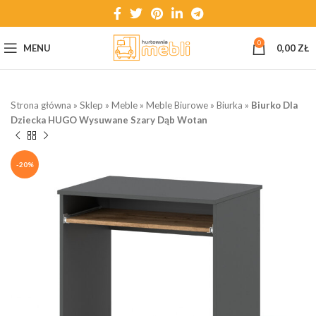
0
MENU
0,00
ZŁ
Strona główna
»
Sklep
»
Meble
»
Meble Biurowe
»
Biurka
»
Biurko Dla
Dziecka HUGO Wysuwane Szary Dąb Wotan
-20%