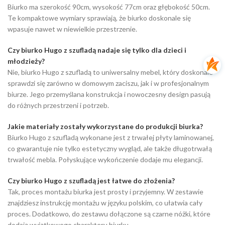
Biurko ma szerokość 90cm, wysokość 77cm oraz głębokość 50cm.
Te kompaktowe wymiary sprawiają, że biurko doskonale się
wpasuje nawet w niewielkie przestrzenie.
Czy biurko Hugo z szufladą nadaje się tylko dla dzieci i
młodzieży?
Nie, biurko Hugo z szufladą to uniwersalny mebel, który doskonale
sprawdzi się zarówno w domowym zaciszu, jak i w profesjonalnym
biurze. Jego przemyślana konstrukcja i nowoczesny design pasują
do różnych przestrzeni i potrzeb.
Jakie materiały zostały wykorzystane do produkcji biurka?
Biurko Hugo z szufladą wykonane jest z trwałej płyty laminowanej,
co gwarantuje nie tylko estetyczny wygląd, ale także długotrwałą
trwałość mebla. Połyskujące wykończenie dodaje mu elegancji.
Czy biurko Hugo z szufladą jest łatwe do złożenia?
Tak, proces montażu biurka jest prosty i przyjemny. W zestawie
znajdziesz instrukcję montażu w języku polskim, co ułatwia cały
proces. Dodatkowo, do zestawu dołączone są czarne nóżki, które
dodają wyjątkowego charakteru biurku.