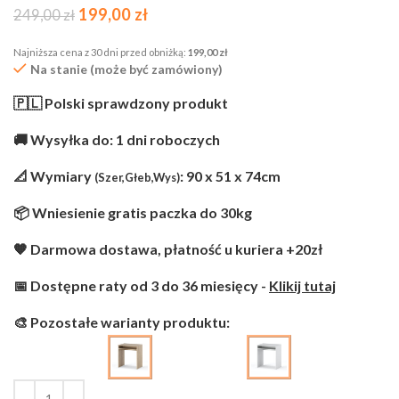
199,00
zł
249,00
zł
Najniższa cena z 30 dni przed obniżką:
199,00
zł
Na stanie (może być zamówiony)
🇵🇱 Polski sprawdzony produkt
🚚 Wysyłka do: 1 dni roboczych
📐 Wymiary
: 90 x 51 x 74cm
(Szer,Głeb,Wys)
📦 Wniesienie gratis paczka do 30kg
🧡 Darmowa dostawa, płatność u kuriera +20zł
📅 Dostępne raty od 3 do 36 miesięcy -
Klikij tutaj
🎨 Pozostałe warianty produktu: