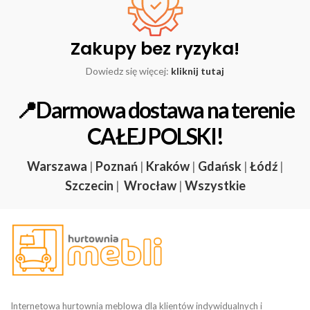
Zakupy bez ryzyka!
Dowiedz się więcej:
kliknij tutaj
📍Darmowa dostawa na terenie
CAŁEJ POLSKI!
Warszawa
|
Poznań
|
Kraków
|
Gdańsk
|
Łódź
|
Szczecin
|
Wrocław
|
Wszystkie
Internetowa hurtownia meblowa dla klientów indywidualnych i