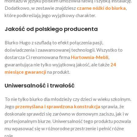
montażu w języku polskim umożliwia łatwą i szybką instalację.
Dodatkowo, w zestawie znajdziesz
czarne nóżki do biurka
,
które podkreślają jego wyjątkowy charakter.
Jakość od polskiego producenta
Biurko Hugo z szufladą to efekt połączenia pasji,
doświadczenia i zaawansowanej technologii. Wszystko to
dostarcza Ci renomowana firma
Hurtownia-Mebli
,
gwarantująca nie tylko wyjątkową jakość, ale także
24
miesiące gwarancji
na produkt.
Uniwersalność i trwałość
To nie tylko biurko dla młodzieży czy dzieci w wieku szkolnym.
Jego
przemyślana i sprawdzona konstrukcja
sprawia, że
doskonale sprawdzi się zarówno w domowym zaciszu, jak i w
profesjonalnym biurze. Uniwersalność tego produktu pozwala
mu wpasować się w różnorodne przestrzenie i pełnić różne
role.