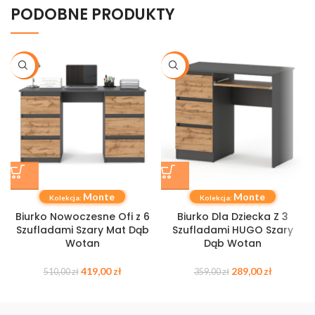
PODOBNE PRODUKTY
-18%
-19%
Monte
Monte
Kolekcja:
Kolekcja:
Biurko Nowoczesne Ofi z 6
Biurko Dla Dziecka Z 3
Szufladami Szary Mat Dąb
Szufladami HUGO Szary
Wotan
Dąb Wotan
419,00
zł
289,00
zł
510,00
zł
359,00
zł