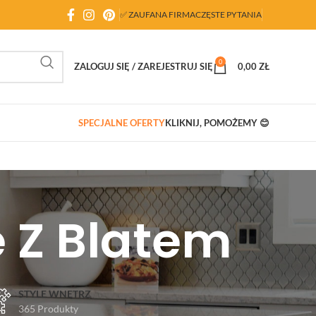
✅ ZAUFANA FIRMA
CZĘSTE PYTANIA
0
ZALOGUJ SIĘ / ZAREJESTRUJ SIĘ
0,00
ZŁ
SPECJALNE OFERTY
KLIKNIJ, POMOŻEMY 😊
 Z Blatem
STYLE WNĘTRZ
365 Produkty