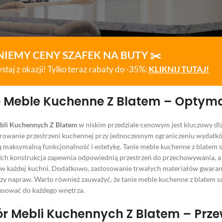
NIEMY CENY SZAFEK NA BUTY ✂️
staj z okazji! Tylko teraz rabaty do -35%:
KLIKNIJ TUTAJ!
 Meble Kuchenne Z Blatem – Optymali
bli Kuchennych Z Blatem
w niskim przedziale cenowym jest kluczowy dla
owanie przestrzeni kuchennej przy jednoczesnym ograniczeniu wydatków.
 maksymalną funkcjonalność i estetykę. Tanie meble kuchenne z blatem s
 Ich konstrukcja zapewnia odpowiednią przestrzeń do przechowywania, a 
w każdej kuchni. Dodatkowo, zastosowanie trwałych materiałów gwarant
y napraw. Warto również zauważyć, że tanie meble kuchenne z blatem są
asować do każdego wnętrza.
r Mebli Kuchennych Z Blatem – Prz