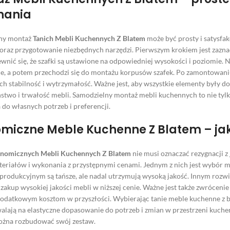
nania
ny montaż
Tanich Mebli Kuchennych Z Blatem
może być prosty i satysfak
 oraz przygotowanie niezbędnych narzędzi. Pierwszym krokiem jest zaznac
wnić się, że szafki są ustawione na odpowiedniej wysokości i poziomie. N
, a potem przechodzi się do montażu korpusów szafek. Po zamontowaniu
ch stabilność i wytrzymałość. Ważne jest, aby wszystkie elementy były d
stwo i trwałość mebli. Samodzielny montaż mebli kuchennych to nie tylk
 do własnych potrzeb i preferencji.
miczne Meble Kuchenne Z Blatem – jak 
nomicznych Mebli Kuchennych Z Blatem
nie musi oznaczać rezygnacji z 
teriałów i wykonania z przystępnymi cenami. Jednym z nich jest wybór
rodukcyjnym są tańsze, ale nadal utrzymują wysoką jakość. Innym rozwi
zakup wysokiej jakości mebli w niższej cenie. Ważne jest także zwróceni
dodatkowym kosztom w przyszłości. Wybierając tanie meble kuchenne z 
alają na elastyczne dopasowanie do potrzeb i zmian w przestrzeni kuch
ożna rozbudować swój zestaw.