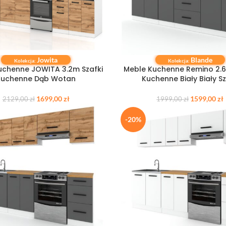
Jowita
Blande
 KOSZYKA
DODAJ DO KOSZYKA
Kolekcja:
Kolekcja:
uchenne JOWITA 3.2m Szafki
Meble Kuchenne Remino 2.6
Kuchenne Dąb Wotan
Kuchenne Biały Biały S
1699,00
zł
1599,00
zł
2129,00
zł
1999,00
zł
-20%