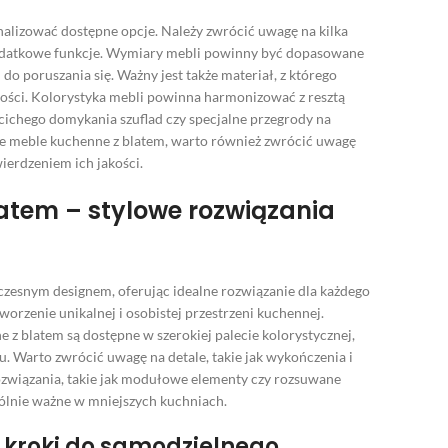
eanalizować dostępne opcje. Należy zwrócić uwagę na kilka
 dodatkowe funkcje. Wymiary mebli powinny być dopasowane
 poruszania się. Ważny jest także materiał, z którego
ości. Kolorystyka mebli powinna harmonizować z resztą
 cichego domykania szuflad czy specjalne przegrody na
e meble kuchenne z blatem, warto również zwrócić uwagę
erdzeniem ich jakości.
latem – stylowe rozwiązania
zesnym designem, oferując idealne rozwiązanie dla każdego
rzenie unikalnej i osobistej przestrzeni kuchennej.
 z blatem są dostępne w szerokiej palecie kolorystycznej,
. Warto zwrócić uwagę na detale, takie jak wykończenia i
ozwiązania, takie jak modułowe elementy czy rozsuwane
gólnie ważne w mniejszych kuchniach.
 kroki do samodzielnego