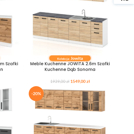
Jowita
DODAJ DO KOSZYKA
Kolekcja:
m Szafki
Meble Kuchenne JOWITA 2.6m Szafki
an
Kuchenne Dąb Sonoma
1549,00
zł
1939,00
zł
-20%