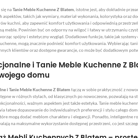
 się na
Tanie Meble Kuchenne Z Blatem
, istotne jest, aby dokładnie prz
 aspektów, takich jak wymiary, materiał wykonania, kolorystyka oraz
ów kuchni, aby zapewnić komfort użytkowania i odpowiednią przestrzeń do
ą meble. Powinien być on odporny na wilgoć i łatwy w utrzymaniu czyst
worząc spójny i estetyczny wygląd. Dodatkowe funkcje, takie jak systemy
uchenne, mogą znacznie podnieść komfort użytkowania. Wybierając tani
innych klientów oraz dostępne gwarancje, co może być dodatkowym potwi
jonalne i Tanie Meble Kuchenne Z B
Twojego domu
lne i Tanie Meble Kuchenne Z Blatem
łączą w sobie praktyczność z nowoc
ępne w różnych stylach, od klasycznych po nowoczesne, pozwalają na stwo
kcjonalności, ważnym aspektem jest także estetyka. Tanie meble kuchenne
ia łatwe dopasowanie do indywidualnych preferencji i stylu całego domu
tóre mogą dodać meblom charakteru i elegancji. Ponadto, inteligentne r
walają na maksymalne wykorzystanie dostępnej przestrzeni, co jest szcze
ż Mebli Kuchennych Z Blatem – proste