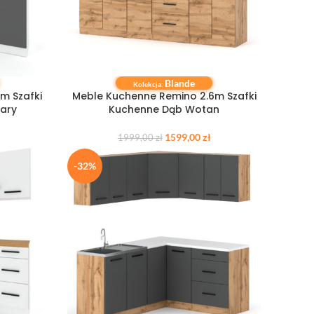
Blande
DODAJ DO KOSZYKA
Kolekcja:
m Szafki
Meble Kuchenne Remino 2.6m Szafki
zary
Kuchenne Dąb Wotan
1599,00
zł
1999,00
zł
-32%