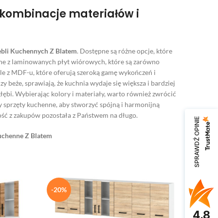
 kombinacje materiałów i
ebli Kuchennych Z Blatem
. Dostępne są różne opcje, które
e z laminowanych płyt wiórowych, które są zarówno
le z MDF-u, które oferują szeroką gamę wykończeń i
y beże, sprawiają, że kuchnia wydaje się większa i bardziej
i głębi. Wybierając kolory i materiały, warto również zwrócić
zy sprzęty kuchenne, aby stworzyć spójną i harmonijną
ość z zakupów pozostała z Państwem na długo.
SPRAWDŹ OPINIE
uchenne Z Blatem
-20%
4.8