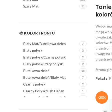
Tanie
Szary Mat
11
kolor
Wybór mat
mogą wpły
🎨 KOLOR FRONTU
trwałe, ja
kolorów. W
Biały Mat/Butelkowa zieleń
7
przestronna
Biały połysk
2
uwagę na i
Biały połysk/Czarny połysk
2
przestrzeń
Biały połysk/Szary połysk
2
Strona gł
Butelkowa zieleń
15
Butelkowa zieleń/Biały Mat
7
Pokaż
9
Czarny połysk
2
Czarny Połysk/Dąb Heban
1
-20%
Czarny połysk/Szary połysk
2
Dąb Artisan
1
Dab wotan
24