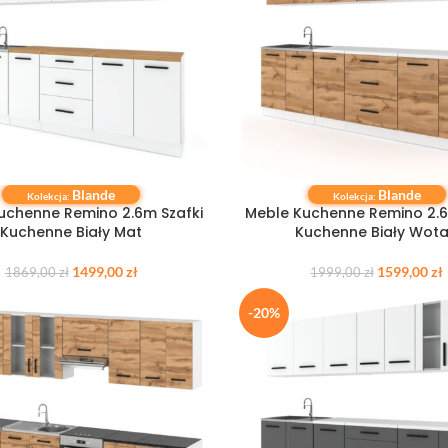
Blande
Blande
 KOSZYKA
DODAJ DO KOSZYKA
Kolekcja:
Kolekcja:
uchenne Remino 2.6m Szafki
Meble Kuchenne Remino 2.6
Kuchenne Biały Mat
Kuchenne Biały Wot
1499,00
zł
1599,00
zł
1869,00
zł
1999,00
zł
-20%