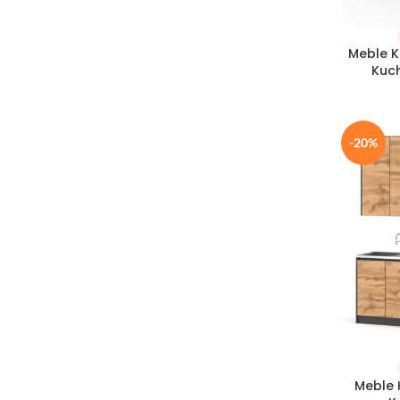
Dąb Sonoma/Biały Mat
3
DODAJ DO
Dąb Sonoma/Biały Połysk
2
Meble K
Dąb Sonoma/Czarny Mat
2
Kuch
Dąb Sonoma/Czarny Połysk
2
Dąb Sonoma/Dąb Wotan
2
Dąb Sonoma/Szary Mat
2
-20%
Dąb Sonoma/Szary Połysk
2
Dąb Wotan/Biały Mat
10
Dąb Wotan/Biały Połysk
2
Dąb Wotan/Butelkowa Zieleń
1
Dąb Wotan/Czarny Mat
2
Dąb Wotan/Czarny Połysk
2
Dąb Wotan/Dąb Sonoma
2
Dąb Wotan/Szary Mat
10
Dąb Wotan/Szary Połysk
2
DODAJ DO
San Sebastian
8
Meble 