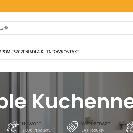
A
POMIESZCZENIA
DLA KLIENTÓW
KONTAKT
ble Kuchenne
NOWOŚCI
WYPRZEDAŻE
1 008 Produkty
14 Produkty