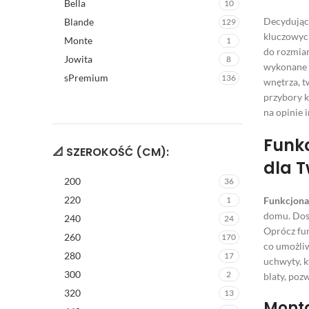
Bella
10
Decydując
Blande
129
kluczowych
Monte
1
do rozmiar
Jowita
8
wykonane s
sPremium
136
wnętrza, t
przybory k
na opinie 
Funkc
📐 SZEROKOŚĆ (CM):
dla 
200
36
220
1
Funkcjona
domu. Dost
240
24
Oprócz fun
260
170
co umożliw
280
17
uchwyty, k
300
2
blaty, poz
320
13
Monta