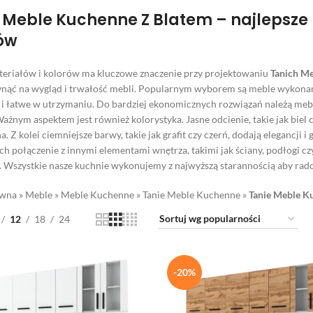
 Meble Kuchenne Z Blatem – najlepsze
ów
eriałów i kolorów ma kluczowe znaczenie przy projektowaniu
Tanich M
nąć na wygląd i trwałość mebli. Popularnym wyborem są meble wykonan
k i łatwe w utrzymaniu. Do bardziej ekonomicznych rozwiązań należą meb
ażnym aspektem jest również kolorystyka. Jasne odcienie, takie jak biel cz
. Z kolei ciemniejsze barwy, takie jak grafit czy czerń, dodają elegancji 
ch połączenie z innymi elementami wnętrza, takimi jak ściany, podłogi c
. Wszystkie nasze kuchnie wykonujemy z najwyższą starannością aby rad
ówna
»
Meble
»
Meble Kuchenne
»
Tanie Meble Kuchenne
»
Tanie Meble K
12
18
24
-20%