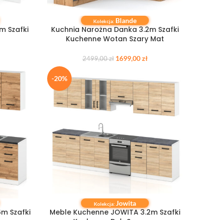
Blande
DODAJ DO KOSZYKA
Kolekcja:
m Szafki
Kuchnia Narożna Danka 3.2m Szafki
Kuchenne Wotan Szary Mat
1699,00
zł
2499,00
zł
-20%
Jowita
DODAJ DO KOSZYKA
Kolekcja:
m Szafki
Meble Kuchenne JOWITA 3.2m Szafki