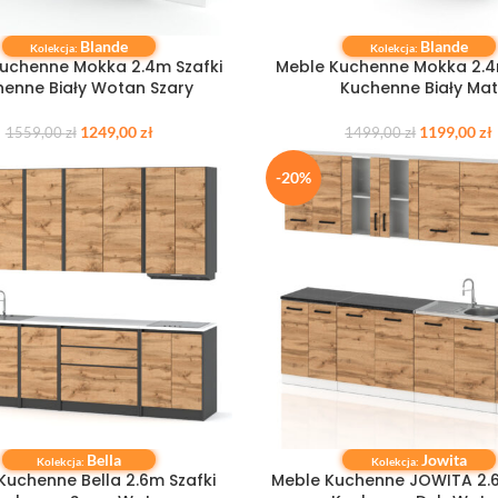
Blande
Blande
 KOSZYKA
DODAJ DO KOSZYKA
Kolekcja:
Kolekcja:
uchenne Mokka 2.4m Szafki
Meble Kuchenne Mokka 2.4
enne Biały Wotan Szary
Kuchenne Biały Mat
1249,00
zł
1199,00
zł
1559,00
zł
1499,00
zł
-20%
Bella
Jowita
 KOSZYKA
DODAJ DO KOSZYKA
Kolekcja:
Kolekcja:
Kuchenne Bella 2.6m Szafki
Meble Kuchenne JOWITA 2.6