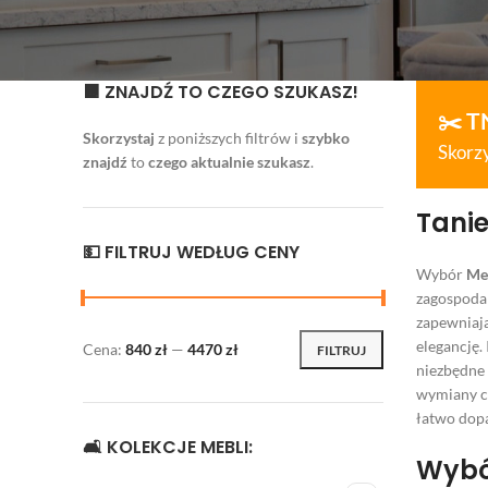
🟧 ZNAJDŹ TO CZEGO SZUKASZ!
✂️ T
Skorzystaj
z poniższych filtrów i
szybko
Skorzy
znajdź
to
czego aktualnie szukasz
.
Tanie
💵 FILTRUJ WEDŁUG CENY
Wybór
Me
zagospodar
zapewniają
elegancję.
Cena:
840 zł
—
4470 zł
FILTRUJ
niezbędne 
wymiany cz
łatwo dop
🛋 KOLEKCJE MEBLI:
Wybó