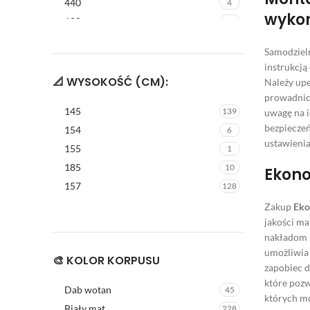
440
4
wyko
680
17
Samodziel
instrukcją
📐 WYSOKOŚĆ (CM):
Należy upe
prowadnice
145
139
uwagę na i
bezpieczeń
154
6
ustawienia
155
1
185
10
Ekono
157
128
Zakup
Eko
jakości ma
nakładom p
umożliwia 
🎨 KOLOR KORPUSU
zapobiec 
które pozw
Dab wotan
45
których m
Biały mat
228