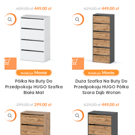
449,00
zł
449,00
zł
609,00
zł
629,00
zł
-25%
-29%
Monte
Monte
Kolekcja:
Kolekcja:
Półka Na Buty Do
Duża Szafka Na Buty Do
Przedpokoju HUGO Szafka
Przedpokoju HUGO Półka
Biała Mat
Szara Dąb Wotan
299,00
zł
449,00
zł
399,00
zł
629,00
zł
-27%
-27%