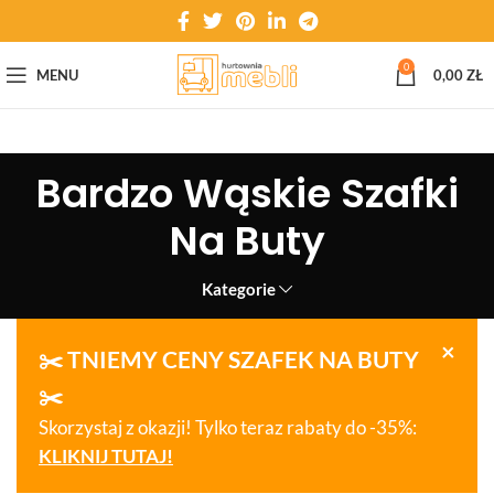
0
MENU
0,00
ZŁ
Bardzo Wąskie Szafki
Na Buty
Kategorie
×
✂️ TNIEMY CENY SZAFEK NA BUTY
✂️
Skorzystaj z okazji! Tylko teraz rabaty do -35%:
KLIKNIJ TUTAJ!