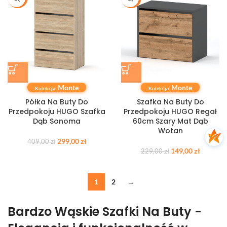
Monte
Monte
Kolekcja:
Kolekcja:
Półka Na Buty Do
Szafka Na Buty Do
Przedpokoju HUGO Szafka
Przedpokoju HUGO Regał
Dąb Sonoma
60cm Szary Mat Dąb
Wotan
299,00
zł
409,00
zł
149,00
zł
229,00
zł
1
2
→
Bardzo Wąskie Szafki Na Buty -