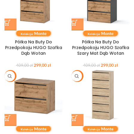
Monte
Monte
Kolekcja:
Kolekcja:
Półka Na Buty Do
Półka Na Buty Do
Przedpokoju HUGO Szafka
Przedpokoju HUGO Szafka
Dąb Wotan
Szary Mat Dąb Wotan
299,00
zł
299,00
zł
409,00
zł
409,00
zł
-35%
-29%
Monte
Monte
Kolekcja:
Kolekcja: