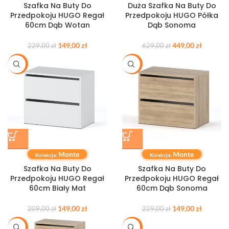
Szafka Na Buty Do
Duża Szafka Na Buty Do
Przedpokoju HUGO Regał
Przedpokoju HUGO Półka
60cm Dąb Wotan
Dąb Sonoma
149,00
zł
449,00
zł
229,00
zł
629,00
zł
-29%
-35%
Monte
Monte
Kolekcja:
Kolekcja:
Szafka Na Buty Do
Szafka Na Buty Do
Przedpokoju HUGO Regał
Przedpokoju HUGO Regał
60cm Biały Mat
60cm Dąb Sonoma
149,00
zł
149,00
zł
209,00
zł
229,00
zł
-27%
-35%