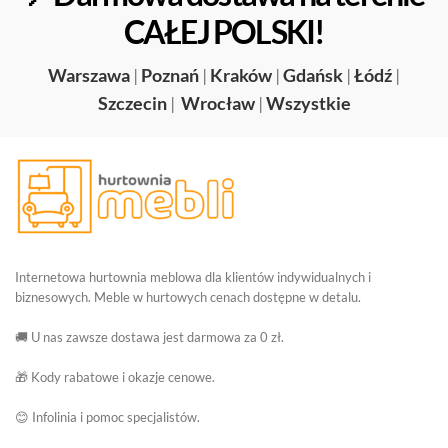
CAŁEJ POLSKI!
Warszawa
|
Poznań
|
Kraków
|
Gdańsk
|
Łódź
|
Szczecin
|
Wrocław
|
Wszystkie
Internetowa hurtownia meblowa dla klientów indywidualnych i
biznesowych. Meble w hurtowych cenach dostępne w detalu.
🚚 U nas zawsze dostawa jest darmowa za 0 zł.
🎁 Kody rabatowe i okazje cenowe.
😊 Infolinia i pomoc specjalistów.