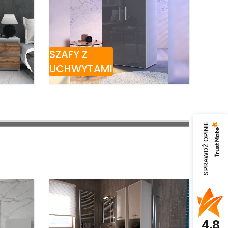
SZAFY Z
UCHWYTAMI
SPRAWDŹ OPINIE
4.8