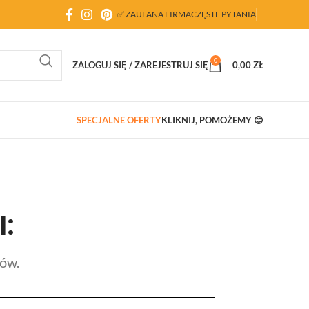
✅ ZAUFANA FIRMA
CZĘSTE PYTANIA
0
ZALOGUJ SIĘ / ZAREJESTRUJ SIĘ
0,00
ZŁ
SPECJALNE OFERTY
KLIKNIJ, POMOŻEMY 😊
:
łów.