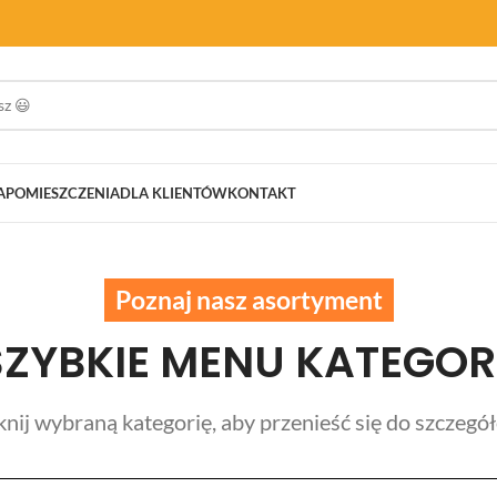
A
POMIESZCZENIA
DLA KLIENTÓW
KONTAKT
Poznaj nasz asortyment
SZYBKIE MENU KATEGORI
knij wybraną kategorię, aby przenieść się do szczegó