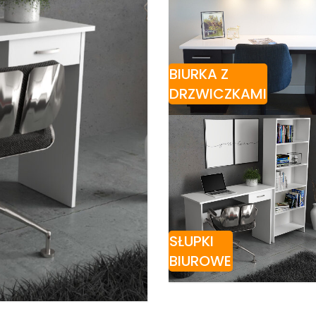
BIURKA Z
DRZWICZKAMI
SŁUPKI
BIUROWE