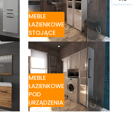
MEBLE
ŁAZIENKOWE
STOJĄCE
MEBLE
ŁAZIENKOWE
POD
URZĄDZENIA