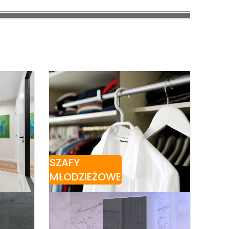
SZAFY
MŁODZIEŻOWE