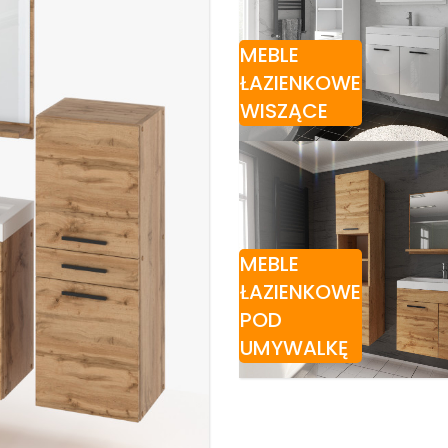
MEBLE
ŁAZIENKOWE
WISZĄCE
MEBLE
ŁAZIENKOWE
POD
UMYWALKĘ