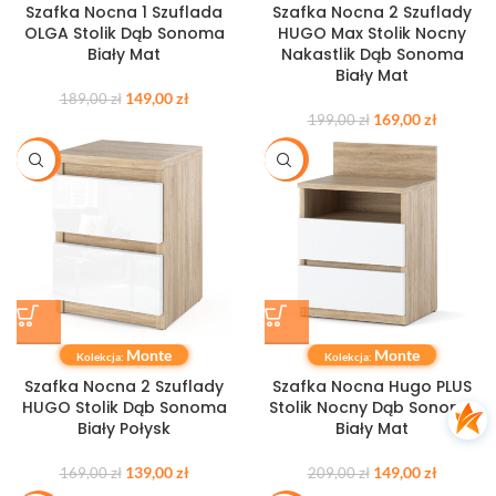
Szafka Nocna 1 Szuflada
Szafka Nocna 2 Szuflady
OLGA Stolik Dąb Sonoma
HUGO Max Stolik Nocny
Biały Mat
Nakastlik Dąb Sonoma
Biały Mat
149,00
zł
189,00
zł
169,00
zł
199,00
zł
-18%
-29%
Monte
Monte
Kolekcja:
Kolekcja:
Szafka Nocna 2 Szuflady
Szafka Nocna Hugo PLUS
HUGO Stolik Dąb Sonoma
Stolik Nocny Dąb Sonoma
Biały Połysk
Biały Mat
139,00
zł
149,00
zł
169,00
zł
209,00
zł