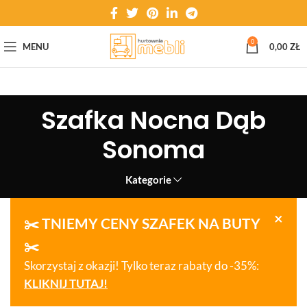
0
MENU
0,00
ZŁ
Szafka Nocna Dąb
Sonoma
Kategorie
×
✂️ TNIEMY CENY SZAFEK NA BUTY
✂️
Skorzystaj z okazji! Tylko teraz rabaty do -35%:
KLIKNIJ TUTAJ!