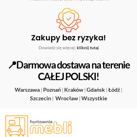
Zakupy bez ryzyka!
Dowiedz się więcej:
kliknij tutaj
📍Darmowa dostawa na terenie
CAŁEJ POLSKI!
Warszawa
|
Poznań
|
Kraków
|
Gdańsk
|
Łódź
|
Szczecin
|
Wrocław
|
Wszystkie