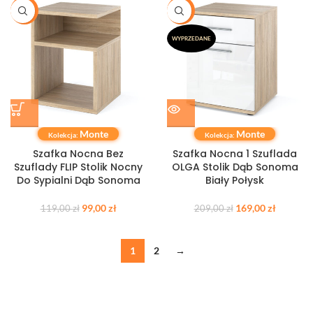
-17%
-19%
WYPRZEDANE
Monte
Monte
Kolekcja:
Kolekcja:
Szafka Nocna Bez
Szafka Nocna 1 Szuflada
Szuflady FLIP Stolik Nocny
OLGA Stolik Dąb Sonoma
Do Sypialni Dąb Sonoma
Biały Połysk
99,00
zł
169,00
zł
119,00
zł
209,00
zł
1
2
→