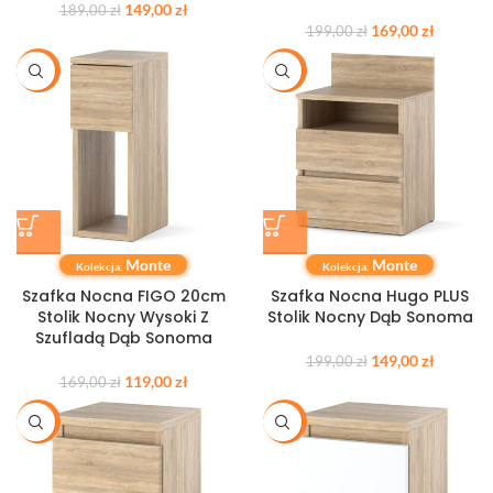
149,00
zł
189,00
zł
169,00
zł
199,00
zł
-30%
-25%
Monte
Monte
Kolekcja:
Kolekcja:
Szafka Nocna FIGO 20cm
Szafka Nocna Hugo PLUS
Stolik Nocny Wysoki Z
Stolik Nocny Dąb Sonoma
Szufladą Dąb Sonoma
149,00
zł
199,00
zł
119,00
zł
169,00
zł
-20%
-20%