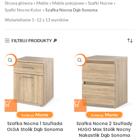
Strona główna
»
Meble
»
Meble pokojowe
»
Szafki Nocne
»
Szafki Nocne Kolor
»
Szafka Nocna Dąb Sonoma
Wyświetlanie 1–12 z 13 wyników
FILTRUJ PRODUKTY 🔎
-21%
-15%
Monte
Monte
Kolekcja:
Kolekcja:
Szafka Nocna 1 Szuflada
Szafka Nocna 2 Szuflady
OLGA Stolik Dąb Sonoma
HUGO Max Stolik Nocny
Nakastlik Dąb Sonoma