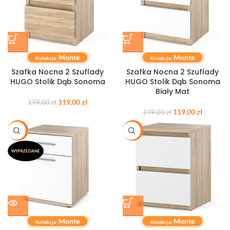
Monte
Monte
Kolekcja:
Kolekcja:
Szafka Nocna 2 Szuflady
Szafka Nocna 2 Szuflady
HUGO Stolik Dąb Sonoma
HUGO Stolik Dąb Sonoma
Biały Mat
119,00
zł
149,00
zł
119,00
zł
149,00
zł
-21%
-15%
WYPRZEDANE
Monte
Monte
Kolekcja:
Kolekcja: