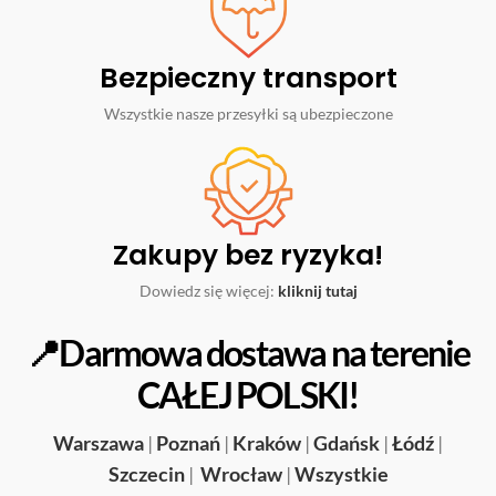
Bezpieczny transport
Wszystkie nasze przesyłki są ubezpieczone
Zakupy bez ryzyka!
Dowiedz się więcej:
kliknij tutaj
📍Darmowa dostawa na terenie
CAŁEJ POLSKI!
Warszawa
|
Poznań
|
Kraków
|
Gdańsk
|
Łódź
|
Szczecin
|
Wrocław
|
Wszystkie