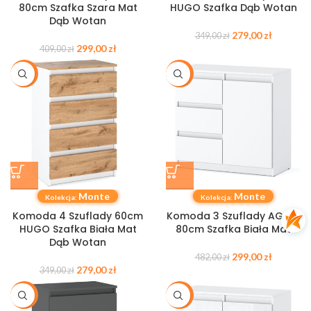
80cm Szafka Szara Mat
HUGO Szafka Dąb Wotan
Dąb Wotan
279,00
zł
349,00
zł
299,00
zł
409,00
zł
-20%
-38%
Monte
Monte
Kolekcja:
Kolekcja:
Komoda 4 Szuflady 60cm
Komoda 3 Szuflady AGNES
HUGO Szafka Biała Mat
80cm Szafka Biała Mat
Dąb Wotan
299,00
zł
482,00
zł
279,00
zł
349,00
zł
-20%
-30%