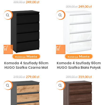
249,00
zł
309,00
zł
249,00
zł
309,00
zł
-20%
-20%
Monte
Monte
Kolekcja:
Kolekcja:
Komoda 4 Szuflady 60cm
Komoda 4 Szuflady 60cm
HUGO Szafka Czarna Mat
HUGO Szafka Biała Połysk
279,00
zł
319,00
zł
349,00
zł
399,00
zł
-20%
-19%