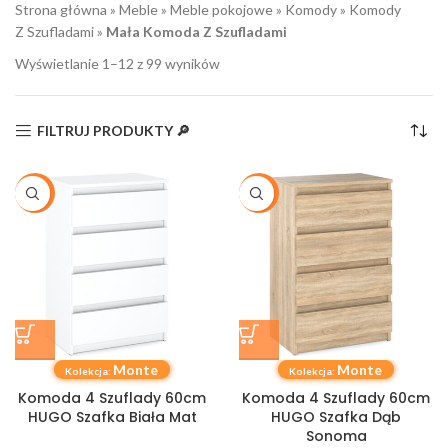
Strona główna
»
Meble
»
Meble pokojowe
»
Komody
»
Komody
Z Szufladami
»
Mała Komoda Z Szufladami
Wyświetlanie 1–12 z 99 wyników
FILTRUJ PRODUKTY 🔎
-19%
-19%
Monte
Monte
Kolekcja:
Kolekcja:
Komoda 4 Szuflady 60cm
Komoda 4 Szuflady 60cm
HUGO Szafka Biała Mat
HUGO Szafka Dąb
Sonoma