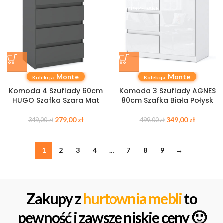
WYPRZEDANE
Monte
Monte
Kolekcja:
Kolekcja:
Komoda 4 Szuflady 60cm
Komoda 3 Szuflady AGNES
HUGO Szafka Szara Mat
80cm Szafka Biała Połysk
279,00
zł
349,00
zł
349,00
zł
499,00
zł
1
2
3
4
…
7
8
9
→
Zakupy z
hurtownia mebli
to
pewność i zawsze niskie ceny 🙂