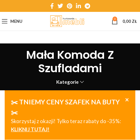
0
MENU
0,00
ZŁ
Mała Komoda Z
Szufladami
Kategorie
×
✂️ TNIEMY CENY SZAFEK NA BUTY
✂️
Skorzystaj z okazji! Tylko teraz rabaty do -35%:
KLIKNIJ TUTAJ!