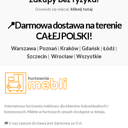
Dowiedz się więcej:
kliknij tutaj
📍Darmowa dostawa na terenie
CAŁEJ POLSKI!
Warszawa
|
Poznań
|
Kraków
|
Gdańsk
|
Łódź
|
Szczecin
|
Wrocław
|
Wszystkie
Internetowa hurtownia meblowa dla klientów indywidualnych i
biznesowych. Meble w hurtowych cenach dostępne w detalu.
🚚 U nas zawsze dostawa jest darmowa za 0 zł.