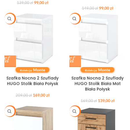
99,00
zł
139,00
zł
99,00
zł
149,00
zł
-19%
-18%
Monte
Monte
Kolekcja:
Kolekcja:
Szafka Nocna 2 Szuflady
Szafka Nocna 2 Szuflady
HUGO Stolik Biała Połysk
HUGO Stolik Biała Mat
Biała Połysk
169,00
zł
209,00
zł
139,00
zł
169,00
zł
-20%
-20%