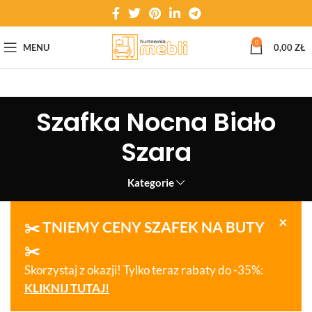
0
MENU
0,00
ZŁ
Szafka Nocna Biało
Szara
Kategorie
×
✂️ TNIEMY CENY SZAFEK NA BUTY
✂️
Skorzystaj z okazji! Tylko teraz rabaty do -35%:
KLIKNIJ TUTAJ!