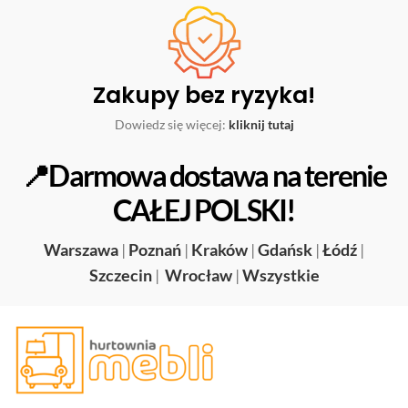
Zakupy bez ryzyka!
Dowiedz się więcej:
kliknij tutaj
📍Darmowa dostawa na terenie
CAŁEJ POLSKI!
Warszawa
|
Poznań
|
Kraków
|
Gdańsk
|
Łódź
|
Szczecin
|
Wrocław
|
Wszystkie