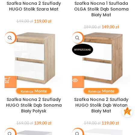
Szafka Nocna 2 Szuflady
Szafka Nocna 1 Szuflada
HUGO Stolik Szara Mat
OLGA Stolik Dąb Sonoma
Biały Mat
119,00
zł
149,00
zł
149,00
zł
189,00
zł
-18%
-20%
WYPRZEDANE
Monte
Monte
Kolekcja:
Kolekcja:
Szafka Nocna 2 Szuflady
Szafka Nocna 2 Szuflady
HUGO Stolik Dąb Sonoma
HUGO Stolik Dąb Wotan
Biały Połysk
Biały Mat
139,00
zł
119,00
zł
169,00
zł
149,00
zł
-21%
-18%