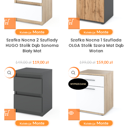
Monte
Monte
Kolekcja:
Kolekcja:
Szafka Nocna 2 Szuflady
Szafka Nocna 1 Szuflada
HUGO Stolik Dąb Sonoma
OLGA Stolik Szara Mat Dąb
Biały Mat
Wotan
119,00
zł
159,00
zł
149,00
zł
199,00
zł
-20%
-21%
WYPRZEDANE
Monte
Monte
Kolekcja:
Kolekcja: