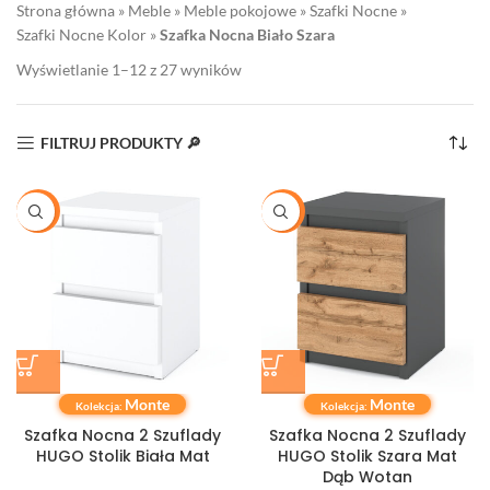
Strona główna
»
Meble
»
Meble pokojowe
»
Szafki Nocne
»
Szafki Nocne Kolor
»
Szafka Nocna Biało Szara
Wyświetlanie 1–12 z 27 wyników
FILTRUJ PRODUKTY 🔎
-29%
-34%
Monte
Monte
Kolekcja:
Kolekcja:
Szafka Nocna 2 Szuflady
Szafka Nocna 2 Szuflady
HUGO Stolik Biała Mat
HUGO Stolik Szara Mat
Dąb Wotan