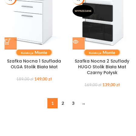
WYPRZEDANE
Monte
Monte
Kolekcja:
Kolekcja:
Szafka Nocna 1 Szuflada
Szafka Nocna 2 Szuflady
OLGA Stolik Biała Mat
HUGO Stolik Biała Mat
Czarny Połysk
149,00
zł
189,00
zł
139,00
zł
169,00
zł
1
2
3
→