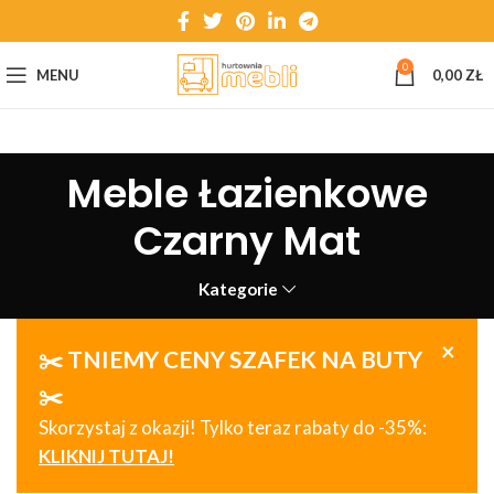
0
MENU
0,00
ZŁ
Meble Łazienkowe
Czarny Mat
Kategorie
×
✂️ TNIEMY CENY SZAFEK NA BUTY
✂️
Skorzystaj z okazji! Tylko teraz rabaty do -35%:
KLIKNIJ TUTAJ!