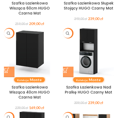
Szafka Łazienkowa
Szafka Łazienkowa Słupek
Wisząca 60cm HUGO
Stojący HUGO Czarny Mat
Czarna Mat
239,00
zł
349,00
zł
209,00
zł
259,00
zł
-29%
-23%
Monte
Monte
Kolekcja:
Kolekcja:
Szafka Łazienkowa
Szafka Łazienkowa Nad
Wisząca 40cm HUGO
Pralkę HUGO Czarny Mat
Czarna Mat
239,00
zł
309,00
zł
169,00
zł
239,00
zł
-35%
-31%