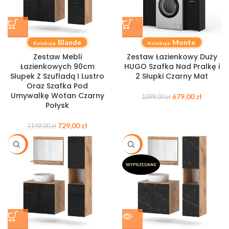
Blande
Monte
Kolekcja:
Kolekcja:
Zestaw Mebli
Zestaw Łazienkowy Duży
Łazienkowych 90cm
HUGO Szafka Nad Pralkę i
Słupek Z Szufladą I Lustro
2 Słupki Czarny Mat
Oraz Szafka Pod
Umywalkę Wotan Czarny
679,00
zł
1099,00
zł
Połysk
729,00
zł
1149,00
zł
-31%
-31%
WYPRZEDANE