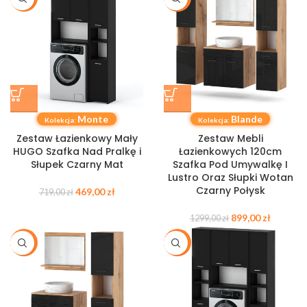
Monte
Blande
Kolekcja:
Kolekcja:
Zestaw Łazienkowy Mały
Zestaw Mebli
HUGO Szafka Nad Pralkę i
Łazienkowych 120cm
Słupek Czarny Mat
Szafka Pod Umywalkę I
Lustro Oraz Słupki Wotan
Czarny Połysk
469,00
zł
719,00
zł
899,00
zł
1299,00
zł
-37%
-38%