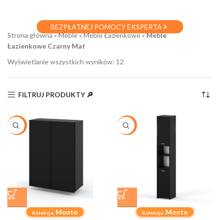
BEZPŁATNEJ POMOCY EKSPERTA
Strona główna
»
Meble
»
Meble Łazienkowe
»
Meble
Łazienkowe Czarny Mat
Wyświetlanie wszystkich wyników: 12
FILTRUJ PRODUKTY 🔎
-19%
-32%
Monte
Monte
Kolekcja:
Kolekcja: