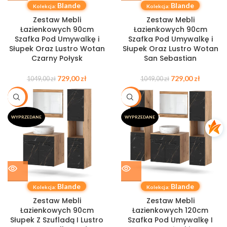
Blande
Blande
Kolekcja:
Kolekcja:
Zestaw Mebli
Zestaw Mebli
Łazienkowych 90cm
Łazienkowych 90cm
Szafka Pod Umywalkę i
Szafka Pod Umywalkę i
Słupek Oraz Lustro Wotan
Słupek Oraz Lustro Wotan
Czarny Połysk
San Sebastian
729,00
zł
729,00
zł
1049,00
zł
1049,00
zł
-37%
-31%
WYPRZEDANE
WYPRZEDANE
Blande
Blande
Kolekcja:
Kolekcja:
Zestaw Mebli
Zestaw Mebli
Łazienkowych 90cm
Łazienkowych 120cm
Słupek Z Szufladą I Lustro
Szafka Pod Umywalkę I