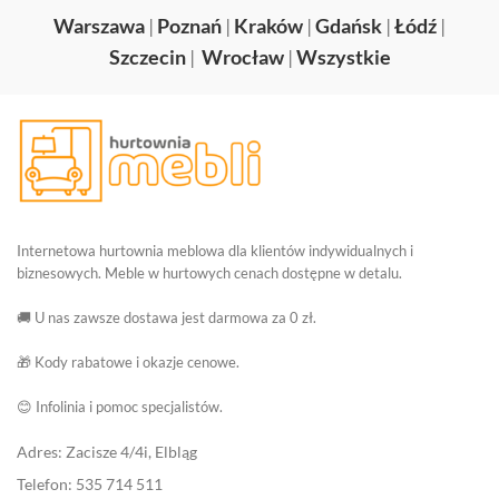
Warszawa
|
Poznań
|
Kraków
|
Gdańsk
|
Łódź
|
Szczecin
|
Wrocław
|
Wszystkie
Internetowa hurtownia meblowa dla klientów indywidualnych i
biznesowych. Meble w hurtowych cenach dostępne w detalu.
🚚 U nas zawsze dostawa jest darmowa za 0 zł.
🎁 Kody rabatowe i okazje cenowe.
😊 Infolinia i pomoc specjalistów.
Adres: Zacisze 4/4i, Elbląg
Telefon: 535 714 511