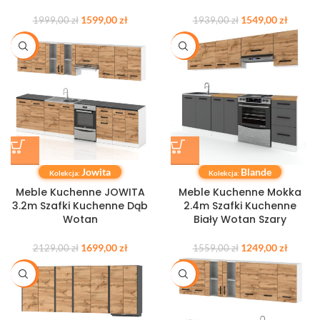
1599,00
zł
1549,00
zł
1999,00
zł
1939,00
zł
-20%
-20%
Jowita
Blande
Kolekcja:
Kolekcja:
Meble Kuchenne JOWITA
Meble Kuchenne Mokka
3.2m Szafki Kuchenne Dąb
2.4m Szafki Kuchenne
Wotan
Biały Wotan Szary
1699,00
zł
1249,00
zł
2129,00
zł
1559,00
zł
-20%
-20%