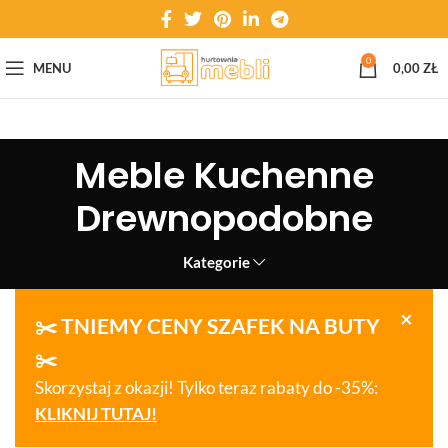
0
MENU
0,00
ZŁ
Meble Kuchenne
Drewnopodobne
Kategorie
×
✂️ TNIEMY CENY SZAFEK NA BUTY
✂️
Skorzystaj z okazji! Tylko teraz rabaty do -35%:
KLIKNIJ TUTAJ!