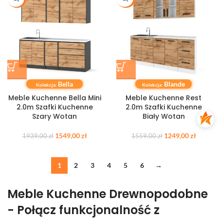
Bella
Blande
Kolekcja:
Kolekcja:
Meble Kuchenne Bella Mini
Meble Kuchenne Rest
2.0m Szafki Kuchenne
2.0m Szafki Kuchenne
Szary Wotan
Biały Wotan
1549,00
zł
1249,00
zł
1939,00
zł
1559,00
zł
1
2
3
4
5
6
→
Meble Kuchenne Drewnopodobne
- Połącz funkcjonalność z