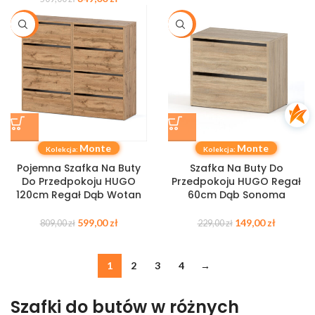
-26%
-35%
Monte
Monte
Kolekcja:
Kolekcja:
Pojemna Szafka Na Buty
Szafka Na Buty Do
Do Przedpokoju HUGO
Przedpokoju HUGO Regał
120cm Regał Dąb Wotan
60cm Dąb Sonoma
599,00
zł
149,00
zł
809,00
zł
229,00
zł
1
2
3
4
→
Szafki do butów w różnych