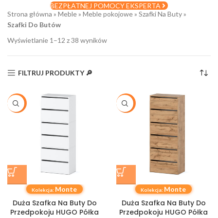
BEZPŁATNEJ POMOCY EKSPERTA
Strona główna
»
Meble
»
Meble pokojowe
»
Szafki Na Buty
»
Szafki Do Butów
Wyświetlanie 1–12 z 38 wyników
FILTRUJ PRODUKTY 🔎
-26%
-29%
Monte
Monte
Kolekcja:
Kolekcja:
Duża Szafka Na Buty Do
Duża Szafka Na Buty Do
Przedpokoju HUGO Półka
Przedpokoju HUGO Półka