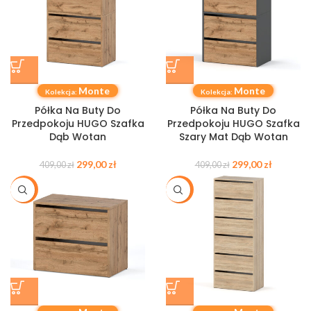
Monte
Monte
Kolekcja:
Kolekcja:
Półka Na Buty Do
Półka Na Buty Do
Przedpokoju HUGO Szafka
Przedpokoju HUGO Szafka
Dąb Wotan
Szary Mat Dąb Wotan
299,00
zł
299,00
zł
409,00
zł
409,00
zł
-35%
-29%