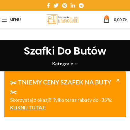
0
MENU
0,00
ZŁ
Szafki Do Butów
Kategorie
×
✂️ TNIEMY CENY SZAFEK NA BUTY
✂️
Skorzystaj z okazji! Tylko teraz rabaty do -35%:
KLIKNIJ TUTAJ!