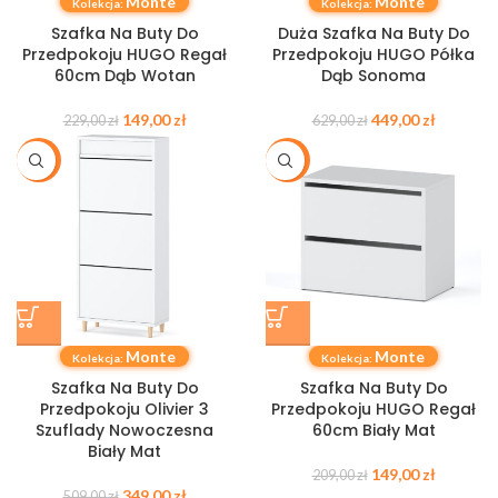
Monte
Monte
Kolekcja:
Kolekcja:
Szafka Na Buty Do
Duża Szafka Na Buty Do
Przedpokoju HUGO Regał
Przedpokoju HUGO Półka
60cm Dąb Wotan
Dąb Sonoma
149,00
zł
449,00
zł
229,00
zł
629,00
zł
-31%
-29%
Monte
Monte
Kolekcja:
Kolekcja:
Szafka Na Buty Do
Szafka Na Buty Do
Przedpokoju Olivier 3
Przedpokoju HUGO Regał
Szuflady Nowoczesna
60cm Biały Mat
Biały Mat
149,00
zł
209,00
zł
349,00
zł
509,00
zł