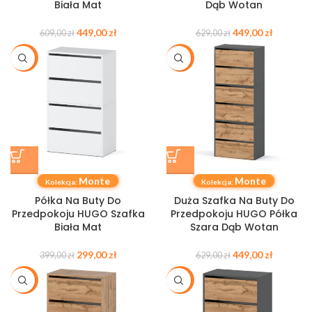
Biała Mat
Dąb Wotan
449,00
zł
449,00
zł
609,00
zł
629,00
zł
-25%
-29%
Monte
Monte
Kolekcja:
Kolekcja:
Półka Na Buty Do
Duża Szafka Na Buty Do
Przedpokoju HUGO Szafka
Przedpokoju HUGO Półka
Biała Mat
Szara Dąb Wotan
299,00
zł
449,00
zł
399,00
zł
629,00
zł
-27%
-27%