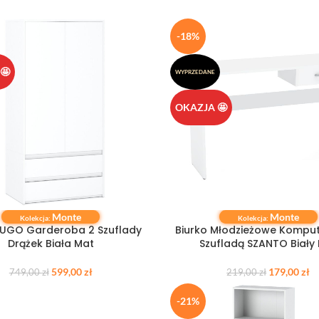
-18%
🤩
WYPRZEDANE
OKAZJA 🤩
Monte
Monte
 KOSZYKA
DOWIEDZ SIĘ WIĘCEJ
Kolekcja:
Kolekcja:
HUGO Garderoba 2 Szuflady
Biurko Młodzieżowe Kompu
Drążek Biała Mat
Szufladą SZANTO Biały
599,00
zł
179,00
zł
749,00
zł
219,00
zł
-21%