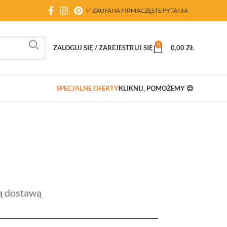
✅ ZAUFANA FIRMA
CZĘSTE PYTANIA
0
ZALOGUJ SIĘ / ZAREJESTRUJ SIĘ
0,00
ZŁ
SPECJALNE OFERTY
KLIKNIJ, POMOŻEMY 😊
ą dostawą