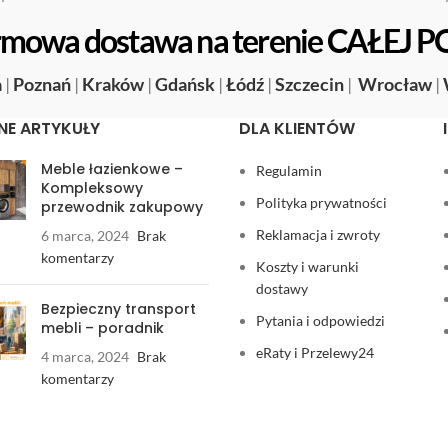
mowa dostawa na terenie CAŁEJ P
a
|
Poznań
|
Kraków
|
Gdańsk
|
Łódź
|
Szczecin
|
Wrocław
|
NE ARTYKUŁY
DLA KLIENTÓW
Meble łazienkowe –
Regulamin
Kompleksowy
Polityka prywatności
przewodnik zakupowy
Reklamacja i zwroty
6 marca, 2024
Brak
komentarzy
Koszty i warunki
dostawy
Bezpieczny transport
Pytania i odpowiedzi
mebli – poradnik
eRaty i Przelewy24
4 marca, 2024
Brak
komentarzy