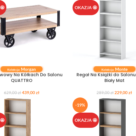
🤩
OKAZJA 🤩
Morgan
Monte
 KOSZYKA
DODAJ DO KOSZYKA
Kolekcja:
Kolekcja:
Kawowy Na Kółkach Do Salonu
Regał Na Książki do Salon
QUATTRO
Biały Mat
439,00
zł
229,00
zł
629,00
zł
289,00
zł
-19%
🤩
OKAZJA 🤩