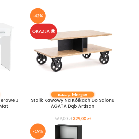
-42%
OKAZJA 🤩
Morgan
DODAJ DO KOSZYKA
Kolekcja:
terowe Z
Stolik Kawowy Na Kółkach Do Salonu
 Mat
AGATA Dąb Artisan
329,00
zł
569,00
zł
-19%