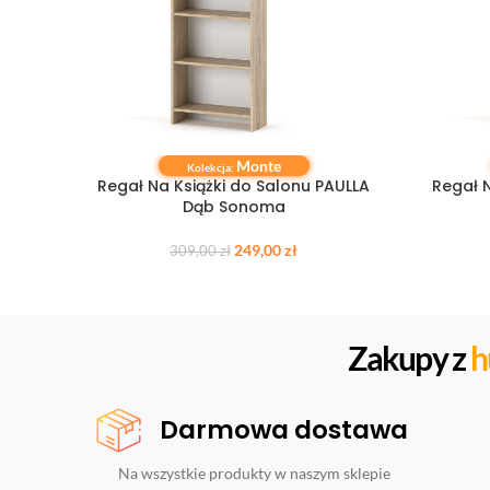
Monte
DODAJ DO KOSZYKA
DODAJ DO
Kolekcja:
Regał Na Książki do Salonu PAULLA
Regał N
Dąb Sonoma
249,00
zł
309,00
zł
Zakupy z
h
Darmowa dostawa
Na wszystkie produkty w naszym sklepie