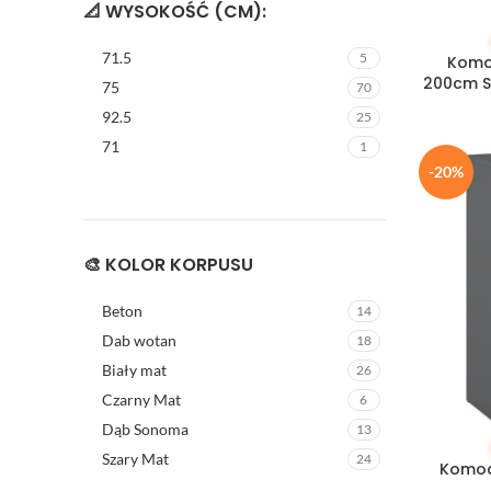
📐 WYSOKOŚĆ (CM):
DODAJ DO
71.5
5
Komo
200cm S
75
70
92.5
25
71
1
-20%
🎨 KOLOR KORPUSU
Beton
14
Dab wotan
18
Biały mat
26
Czarny Mat
6
Dąb Sonoma
13
DODAJ DO
Szary Mat
24
Komod