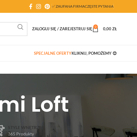
✅ ZAUFANA FIRMA
CZĘSTE PYTANIA
0
ZALOGUJ SIĘ / ZAREJESTRUJ SIĘ
0,00
ZŁ
SPECJALNE OFERTY
KLIKNIJ, POMOŻEMY 😊
mi Loft
STYLE WNĘTRZ
365 Produkty