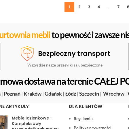
1
2
3
4
…
7
urtownia mebli
to pewność i zawsze nis
Bezpieczny transport
Wszystkie nasze przesyłki są ubezpieczone
mowa dostawa na terenie CAŁEJ P
a
|
Poznań
|
Kraków
|
Gdańsk
|
Łódź
|
Szczecin
|
Wrocław
|
NE ARTYKUŁY
DLA KLIENTÓW
Meble łazienkowe –
Regulamin
Kompleksowy
Polityka prywatności
przewodnik zakupowy