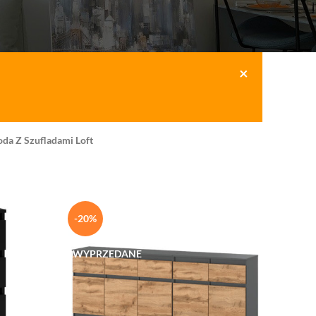
×
da Z Szufladami Loft
-20%
WYPRZEDANE