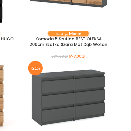
Monte
DOWIEDZ SIĘ WIĘCEJ
Kolekcja:
m HUGO
Komoda 5 Szuflad BEST OLEKSA
200cm Szafka Szara Mat Dąb Wotan
699,00
zł
879,00
zł
-21%