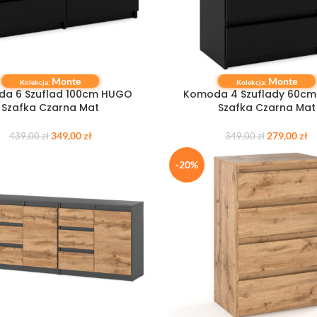
Monte
Monte
 KOSZYKA
DODAJ DO KOSZYKA
Kolekcja:
Kolekcja:
a 6 Szuflad 100cm HUGO
Komoda 4 Szuflady 60c
Szafka Czarna Mat
Szafka Czarna Mat
349,00
zł
279,00
zł
439,00
zł
349,00
zł
-20%