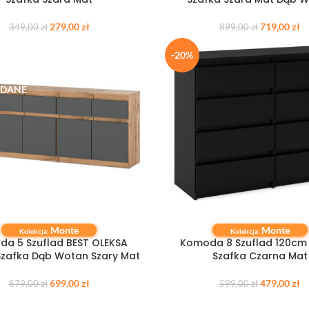
279,00
zł
719,00
zł
349,00
zł
899,00
zł
-20%
DANE
Monte
Monte
SIĘ WIĘCEJ
DODAJ DO KOSZYKA
Kolekcja:
Kolekcja:
a 5 Szuflad BEST OLEKSA
Komoda 8 Szuflad 120c
zafka Dąb Wotan Szary Mat
Szafka Czarna Mat
699,00
zł
479,00
zł
879,00
zł
599,00
zł