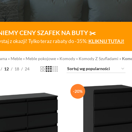
NIEMY CENY SZAFEK NA BUTY ✂️
staj z okazji! Tylko teraz rabaty do -35%:
KLIKNIJ TUTAJ!
ówna
»
Meble
»
Meble pokojowe
»
Komody
»
Komody Z Szufladami
»
Komo
12
18
24
-20%