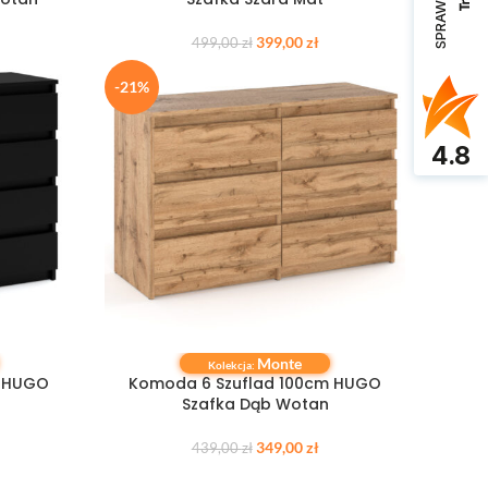
399,00
zł
499,00
zł
-21%
4.8
Monte
DODAJ DO KOSZYKA
Kolekcja:
m HUGO
Komoda 6 Szuflad 100cm HUGO
Szafka Dąb Wotan
349,00
zł
439,00
zł