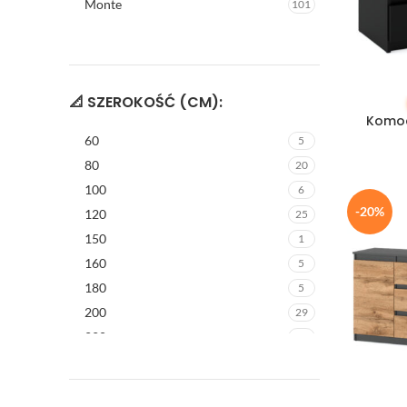
Monte
101
📐 SZEROKOŚĆ (CM):
DODAJ DO
Komod
60
5
80
20
100
6
-20%
120
25
150
1
160
5
180
5
200
29
220
5