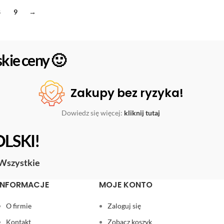
8
9
→
kie ceny 🙂
Zakupy bez ryzyka!
Dowiedz się więcej:
kliknij tutaj
OLSKI!
Wszystkie
INFORMACJE
MOJE KONTO
O firmie
Zaloguj się
Kontakt
Zobacz koszyk