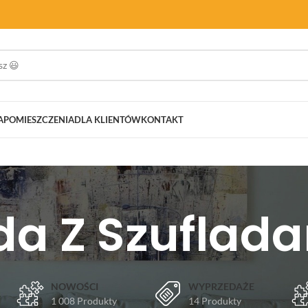
A
POMIESZCZENIA
DLA KLIENTÓW
KONTAKT
 Z Szuflada
NOWOŚCI
WYPRZEDAŻE
1 008 Produkty
14 Produkty