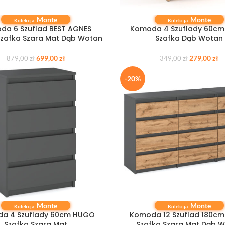
Monte
Monte
 KOSZYKA
DODAJ DO KOSZYKA
Kolekcja:
Kolekcja:
da 6 Szuflad BEST AGNES
Komoda 4 Szuflady 60c
zafka Szara Mat Dąb Wotan
Szafka Dąb Wotan
699,00
zł
279,00
zł
879,00
zł
349,00
zł
-20%
Monte
Monte
 KOSZYKA
DODAJ DO KOSZYKA
Kolekcja:
Kolekcja:
a 4 Szuflady 60cm HUGO
Komoda 12 Szuflad 180c
Szafka Szara Mat
Szafka Szara Mat Dąb 