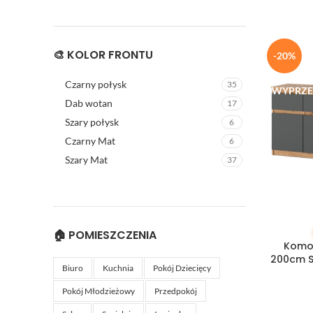
🎨 KOLOR FRONTU
-20%
Czarny połysk
35
WYPRZE
Dab wotan
17
Szary połysk
6
Czarny Mat
6
Szary Mat
37
🏠 POMIESZCZENIA
DOWIEDZ 
Komod
200cm S
Biuro
Kuchnia
Pokój Dziecięcy
Pokój Młodzieżowy
Przedpokój