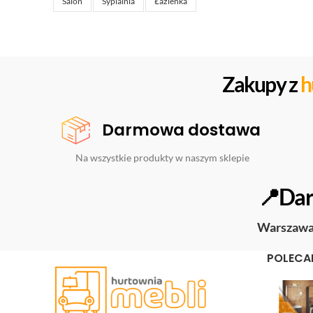
Salon
Sypialnia
Łazienka
Zakupy z
h
Darmowa dostawa
Na wszystkie produkty w naszym sklepie
📍Dar
Warszaw
POLECA