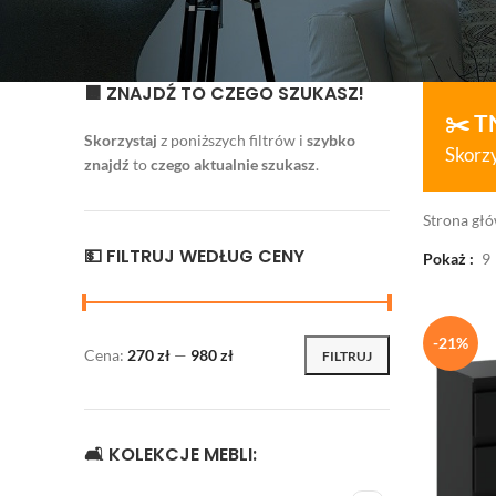
🟧 ZNAJDŹ TO CZEGO SZUKASZ!
✂️ T
Skorzystaj
z poniższych filtrów i
szybko
Skorzy
znajdź
to
czego aktualnie szukasz
.
Strona gł
💵 FILTRUJ WEDŁUG CENY
Pokaż
9
-21%
Cena:
270 zł
—
980 zł
FILTRUJ
🛋 KOLEKCJE MEBLI: