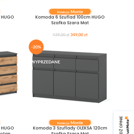
Monte
DODAJ DO KOSZYKA
Kolekcja:
m HUGO
Komoda 6 Szuflad 100cm HUGO
Szafka Szara Mat
349,00
zł
439,00
zł
-20%
WYPRZEDANE
SPRAWDŹ OPINIE
Monte
DOWIEDZ SIĘ WIĘCEJ
Kolekcja:
m HUGO
Komoda 3 Szuflady OLEKSA 120cm
Wotan
Szafka Szara Mat