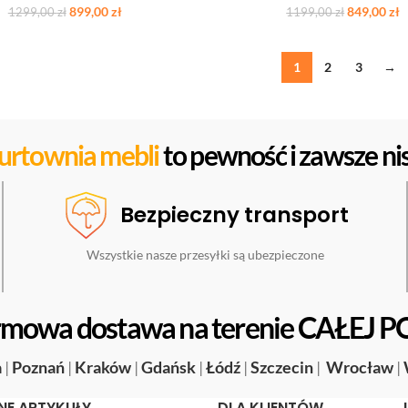
899,00
zł
849,00
zł
1299,00
zł
1199,00
zł
1
2
3
→
urtownia mebli
to pewność i zawsze nis
Bezpieczny transport
Wszystkie nasze przesyłki są ubezpieczone
mowa dostawa na terenie CAŁEJ P
a
|
Poznań
|
Kraków
|
Gdańsk
|
Łódź
|
Szczecin
|
Wrocław
|
NE ARTYKUŁY
DLA KLIENTÓW