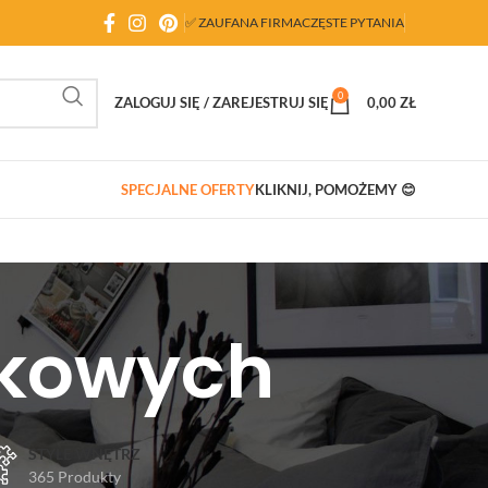
✅ ZAUFANA FIRMA
CZĘSTE PYTANIA
0
ZALOGUJ SIĘ / ZAREJESTRUJ SIĘ
0,00
ZŁ
SPECJALNE OFERTY
KLIKNIJ, POMOŻEMY 😊
nkowych
STYLE WNĘTRZ
365 Produkty