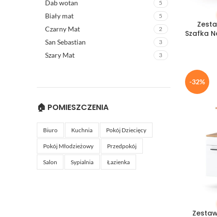
Dab wotan
5
DODAJ DO
Biały mat
5
Zest
Czarny Mat
2
Szafka Na
San Sebastian
3
Szary Mat
3
-32%
🏠 POMIESZCZENIA
Biuro
Kuchnia
Pokój Dziecięcy
Pokój Młodzieżowy
Przedpokój
Salon
Sypialnia
Łazienka
DODAJ DO
Zestaw