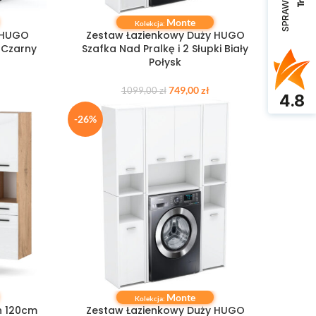
Monte
DODAJ DO KOSZYKA
Kolekcja:
 HUGO
Zestaw Łazienkowy Duży HUGO
 Czarny
Szafka Nad Pralkę i 2 Słupki Biały
Połysk
749,00
zł
1099,00
zł
4.8
-26%
Monte
DODAJ DO KOSZYKA
Kolekcja:
h 120cm
Zestaw Łazienkowy Duży HUGO