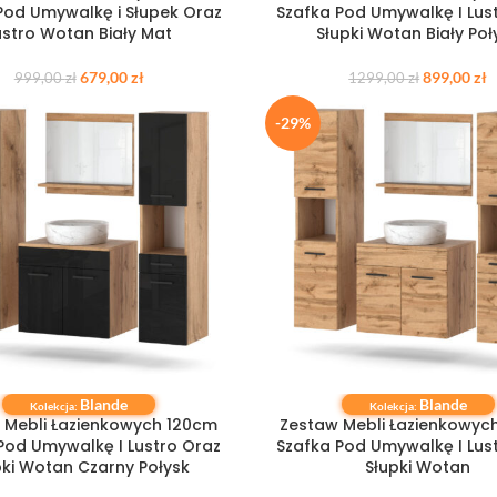
Pod Umywalkę i Słupek Oraz
Szafka Pod Umywalkę I Lus
ustro Wotan Biały Mat
Słupki Wotan Biały Poł
679,00
zł
899,00
zł
999,00
zł
1299,00
zł
-29%
Blande
Blande
 KOSZYKA
DODAJ DO KOSZYKA
Kolekcja:
Kolekcja:
 Mebli Łazienkowych 120cm
Zestaw Mebli Łazienkowyc
Pod Umywalkę I Lustro Oraz
Szafka Pod Umywalkę I Lus
pki Wotan Czarny Połysk
Słupki Wotan