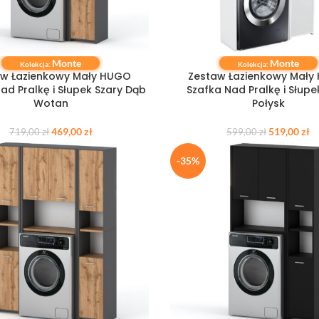
Monte
Monte
 KOSZYKA
DODAJ DO KOSZYKA
Kolekcja:
Kolekcja:
aw Łazienkowy Mały HUGO
Zestaw Łazienkowy Mały
ad Pralkę i Słupek Szary Dąb
Szafka Nad Pralkę i Słupe
Wotan
Połysk
469,00
zł
519,00
zł
719,00
zł
599,00
zł
-35%