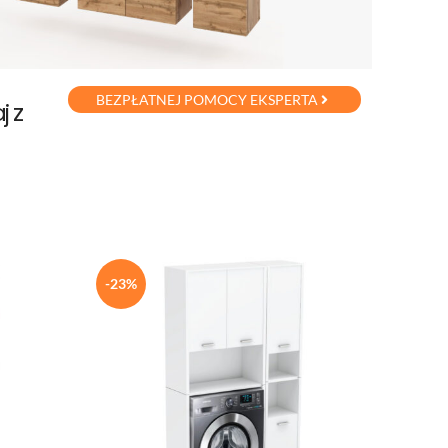
BEZPŁATNEJ POMOCY EKSPERTA
j z
-23%