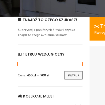
🟧 ZNAJDŹ TO CZEGO SZUKASZ!
✂️ T
Skorzystaj
z poniższych filtrów i
szybko
Skorzy
znajdź
to
czego aktualnie szukasz
.
💵 FILTRUJ WEDŁUG CENY
Cena:
450 zł
—
900 zł
FILTRUJ
🛋 KOLEKCJE MEBLI: