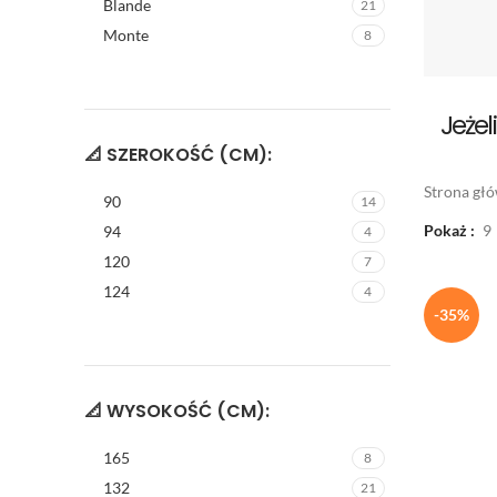
Blande
21
Monte
8
Jeżel
Do k
M
📐 SZEROKOŚĆ (CM):
Strona gł
90
Nie za
14
ona m
Pokaż
9
94
4
które
120
7
ustaw
124
4
oraz 
-35%
WSZ
📐 WYSOKOŚĆ (CM):
165
8
132
21