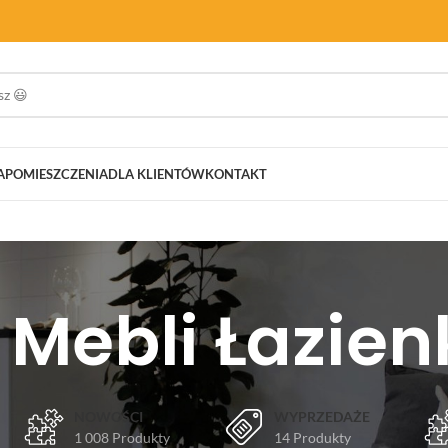
A
POMIESZCZENIA
DLA KLIENTÓW
KONTAKT
 Mebli Łazie
NOWOŚCI
WYPRZEDAŻE
1 008 Produkty
14 Produkty