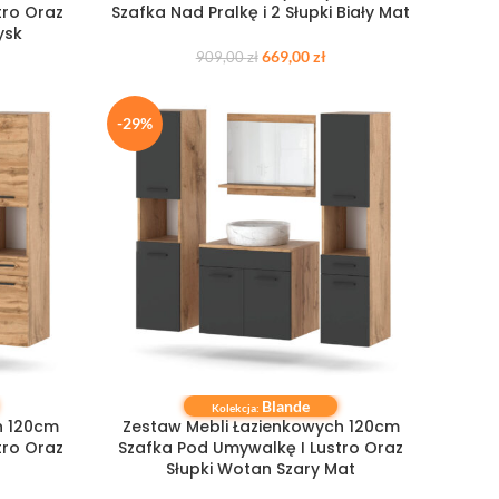
tro Oraz
Szafka Nad Pralkę i 2 Słupki Biały Mat
ysk
669,00
zł
909,00
zł
-29%
Blande
DODAJ DO KOSZYKA
Kolekcja:
h 120cm
Zestaw Mebli Łazienkowych 120cm
tro Oraz
Szafka Pod Umywalkę I Lustro Oraz
Słupki Wotan Szary Mat