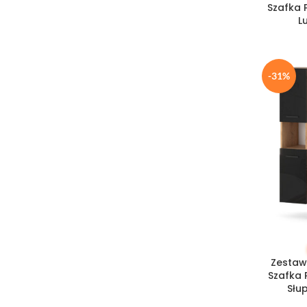
Szafka 
L
-31%
DODAJ DO
Zestaw
Szafka 
Słu