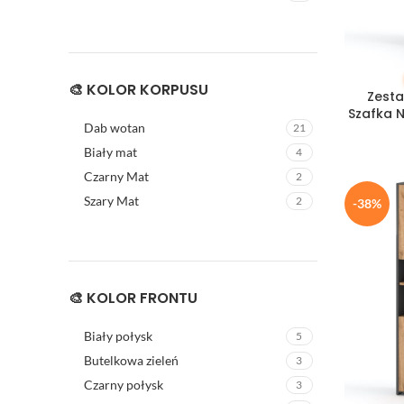
DODAJ DO
🎨 KOLOR KORPUSU
Zest
Szafka N
Dab wotan
21
Biały mat
4
Czarny Mat
2
Szary Mat
2
-38%
🎨 KOLOR FRONTU
Biały połysk
5
Butelkowa zieleń
3
Czarny połysk
3