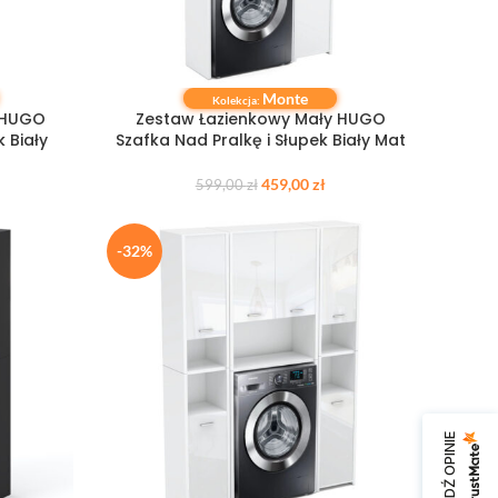
Monte
DODAJ DO KOSZYKA
Kolekcja:
 HUGO
Zestaw Łazienkowy Mały HUGO
k Biały
Szafka Nad Pralkę i Słupek Biały Mat
459,00
zł
599,00
zł
-32%
SPRAWDŹ OPINIE