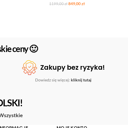
849,00
zł
1199,00
zł
kie ceny 🙂
Zakupy bez ryzyka!
Dowiedz się więcej:
kliknij tutaj
OLSKI!
Wszystkie
INFORMACJE
MOJE KONTO