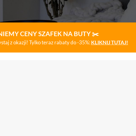
NIEMY CENY SZAFEK NA BUTY ✂️
staj z okazji! Tylko teraz rabaty do -35%:
KLIKNIJ TUTAJ!