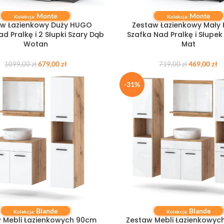
Monte
Monte
 KOSZYKA
DODAJ DO KOSZYKA
Kolekcja:
Kolekcja:
aw Łazienkowy Duży HUGO
Zestaw Łazienkowy Mały
d Pralkę i 2 Słupki Szary Dąb
Szafka Nad Pralkę i Słupek
Wotan
Mat
679,00
zł
469,00
zł
1099,00
zł
719,00
zł
-31%
Blande
Blande
 KOSZYKA
DODAJ DO KOSZYKA
Kolekcja:
Kolekcja:
 Mebli Łazienkowych 90cm
Zestaw Mebli Łazienkowyc