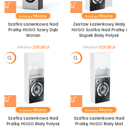
Monte
Monte
Kolekcja:
Kolekcja:
Szafka Łazienkowa Nad
Zestaw Łazienkowy Mały
Pralkę HUGO Szary Dąb
HUGO Szafka Nad Pralkę i
Wotan
Słupek Biały Połysk
239,00
zł
519,00
zł
309,00
zł
599,00
zł
-23%
-26%
Monte
Monte
Kolekcja:
Kolekcja:
Szafka Łazienkowa Nad
Szafka Łazienkowa Nad
Pralkę HUGO Biały Połysk
Pralkę HUGO Biały Mat