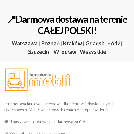
📍Darmowa dostawa na terenie
CAŁEJ POLSKI!
Warszawa
|
Poznań
|
Kraków
|
Gdańsk
|
Łódź
|
Szczecin
|
Wrocław
|
Wszystkie
Internetowa hurtownia meblowa dla klientów indywidualnych i
biznesowych. Meble w hurtowych cenach dostępne w detalu.
🚚 U nas zawsze dostawa jest darmowa za 0 zł.
🎁 Kody rabatowe i okazje cenowe.