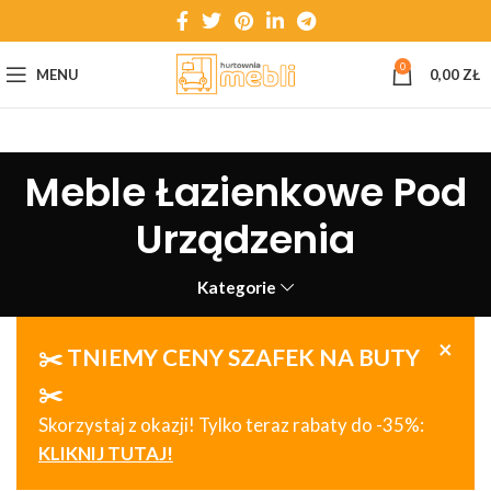
0
MENU
0,00
ZŁ
Meble Łazienkowe Pod
Urządzenia
Kategorie
×
✂️ TNIEMY CENY SZAFEK NA BUTY
✂️
Skorzystaj z okazji! Tylko teraz rabaty do -35%:
KLIKNIJ TUTAJ!