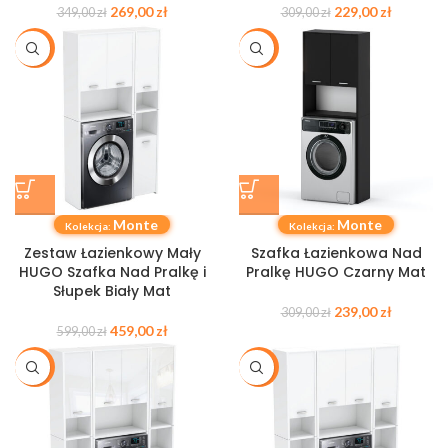
269,00
zł
229,00
zł
349,00
zł
309,00
zł
-23%
-23%
Monte
Monte
Kolekcja:
Kolekcja:
Zestaw Łazienkowy Mały
Szafka Łazienkowa Nad
HUGO Szafka Nad Pralkę i
Pralkę HUGO Czarny Mat
Słupek Biały Mat
239,00
zł
309,00
zł
459,00
zł
599,00
zł
-32%
-26%