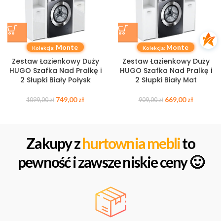
Monte
Monte
Kolekcja:
Kolekcja:
Zestaw Łazienkowy Duży
Zestaw Łazienkowy Duży
HUGO Szafka Nad Pralkę i
HUGO Szafka Nad Pralkę i
2 Słupki Biały Połysk
2 Słupki Biały Mat
749,00
zł
669,00
zł
1099,00
zł
909,00
zł
Zakupy z
hurtownia mebli
to
pewność i zawsze niskie ceny 🙂