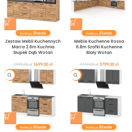
Blande
Blande
Kolekcja:
Kolekcja:
Zestaw Mebli Kuchennych
Meble Kuchenne Rossa
Marra 2.6m Kuchnia
6.8m Szafki Kuchenne
Słupek Dąb Wotan
Biały Wotan
1699,00
zł
3799,00
zł
1999,00
zł
4749,00
zł
-20%
-20%
Blande
Blande
Kolekcja:
Kolekcja: