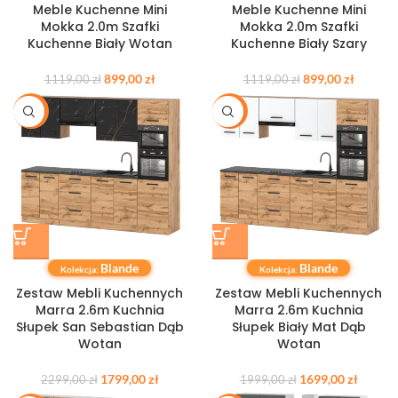
Meble Kuchenne Mini
Meble Kuchenne Mini
Mokka 2.0m Szafki
Mokka 2.0m Szafki
Kuchenne Biały Wotan
Kuchenne Biały Szary
899,00
zł
899,00
zł
1119,00
zł
1119,00
zł
-22%
-15%
Blande
Blande
Kolekcja:
Kolekcja:
Zestaw Mebli Kuchennych
Zestaw Mebli Kuchennych
Marra 2.6m Kuchnia
Marra 2.6m Kuchnia
Słupek San Sebastian Dąb
Słupek Biały Mat Dąb
Wotan
Wotan
1799,00
zł
1699,00
zł
2299,00
zł
1999,00
zł