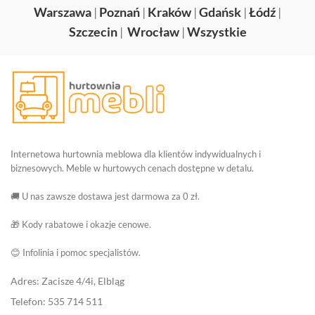
Warszawa
|
Poznań
|
Kraków
|
Gdańsk
|
Łódź
|
Szczecin
|
Wrocław
|
Wszystkie
Internetowa hurtownia meblowa dla klientów indywidualnych i
biznesowych. Meble w hurtowych cenach dostępne w detalu.
🚚 U nas zawsze dostawa jest darmowa za 0 zł.
🎁 Kody rabatowe i okazje cenowe.
😊 Infolinia i pomoc specjalistów.
Adres: Zacisze 4/4i, Elbląg
Telefon: 535 714 511