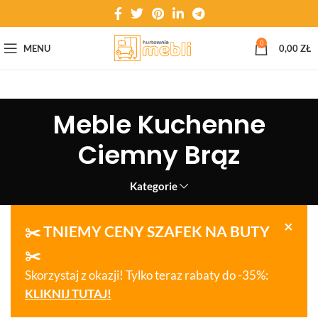
0
MENU
0,00
ZŁ
Meble Kuchenne
Ciemny Brąz
Kategorie
×
✂️ TNIEMY CENY SZAFEK NA BUTY
✂️
Skorzystaj z okazji! Tylko teraz rabaty do -35%:
KLIKNIJ TUTAJ!