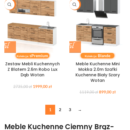
-27%
-20%
sPremium
Blande
Kolekcja:
Kolekcja:
Zestaw Mebli Kuchennych
Meble Kuchenne Mini
Z Blatem 2.6m Robo Lux
Mokka 2.0m Szafki
Dąb Wotan
Kuchenne Biały Szary
Wotan
1999,00
zł
2735,00
zł
899,00
zł
1119,00
zł
1
2
3
→
Meble Kuchenne Ciemny Brąz
-