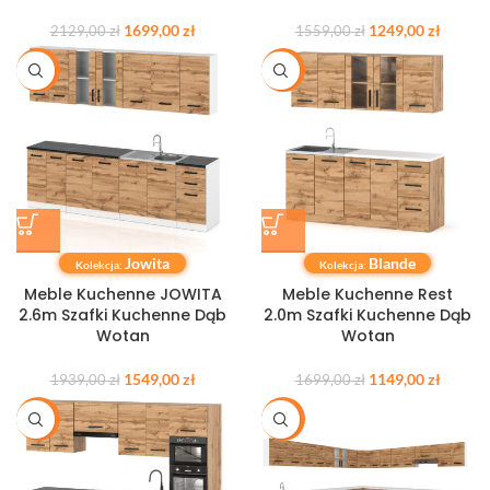
1699,00
zł
1249,00
zł
2129,00
zł
1559,00
zł
-20%
-32%
Jowita
Blande
Kolekcja:
Kolekcja:
Meble Kuchenne JOWITA
Meble Kuchenne Rest
2.6m Szafki Kuchenne Dąb
2.0m Szafki Kuchenne Dąb
Wotan
Wotan
1549,00
zł
1149,00
zł
1939,00
zł
1699,00
zł
-15%
-20%