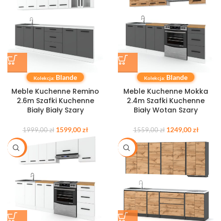
Blande
Blande
Kolekcja:
Kolekcja:
Meble Kuchenne Remino
Meble Kuchenne Mokka
2.6m Szafki Kuchenne
2.4m Szafki Kuchenne
Biały Biały Szary
Biały Wotan Szary
1599,00
zł
1249,00
zł
1999,00
zł
1559,00
zł
-20%
-20%