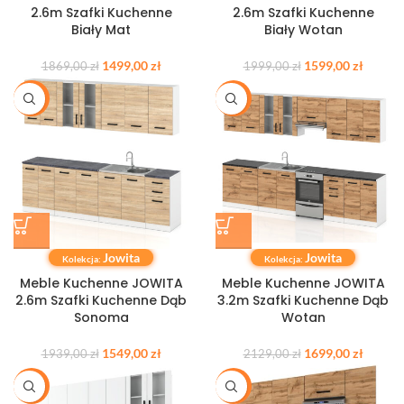
2.6m Szafki Kuchenne
2.6m Szafki Kuchenne
Biały Mat
Biały Wotan
1499,00
zł
1599,00
zł
1869,00
zł
1999,00
zł
-20%
-20%
Jowita
Jowita
Kolekcja:
Kolekcja:
Meble Kuchenne JOWITA
Meble Kuchenne JOWITA
2.6m Szafki Kuchenne Dąb
3.2m Szafki Kuchenne Dąb
Sonoma
Wotan
1549,00
zł
1699,00
zł
1939,00
zł
2129,00
zł
-20%
-20%