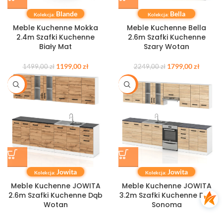
Blande
Bella
Kolekcja:
Kolekcja:
Meble Kuchenne Mokka
Meble Kuchenne Bella
2.4m Szafki Kuchenne
2.6m Szafki Kuchenne
Biały Mat
Szary Wotan
1199,00
zł
1799,00
zł
1499,00
zł
2249,00
zł
-20%
-20%
Jowita
Jowita
Kolekcja:
Kolekcja:
Meble Kuchenne JOWITA
Meble Kuchenne JOWITA
2.6m Szafki Kuchenne Dąb
3.2m Szafki Kuchenne Dąb
Wotan
Sonoma