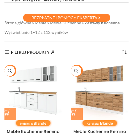
BEZPŁATNEJ POMOCY EKSPERTA
Strona główna
»
Meble
»
Meble Kuchenne
»
Zestawy Kuchenne
Wyświetlanie 1–12 z 112 wyników
FILTRUJ PRODUKTY 🔎
-20%
-20%
Blande
Blande
Kolekcja:
Kolekcja:
Meble Kuchenne Remino
Meble Kuchenne Remino