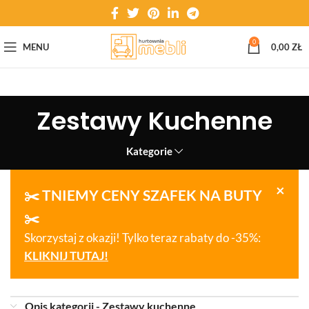
0
MENU
0,00
ZŁ
Zestawy Kuchenne
Kategorie
×
✂️ TNIEMY CENY SZAFEK NA BUTY
✂️
Skorzystaj z okazji! Tylko teraz rabaty do -35%:
KLIKNIJ TUTAJ!
Opis kategorii - Zestawy kuchenne