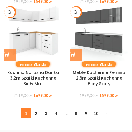
1549,00
zł
1699,00
zł
1939,00
zł
2129,00
zł
-20%
-20%
Blande
Blande
Kolekcja:
Kolekcja:
Kuchnia Narożna Danka
Meble Kuchenne Remino
3.2m Szafki Kuchenne
2.6m Szafki Kuchenne
Biały Mat
Biały Szary
1699,00
zł
1599,00
zł
2119,00
zł
1999,00
zł
1
2
3
4
…
8
9
10
→