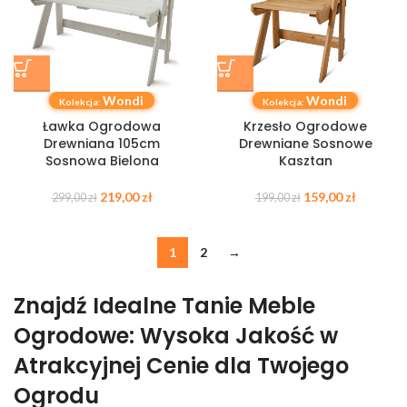
Wondi
Wondi
Kolekcja:
Kolekcja:
Ławka Ogrodowa
Krzesło Ogrodowe
Drewniana 105cm
Drewniane Sosnowe
Sosnowa Bielona
Kasztan
219,00
zł
159,00
zł
299,00
zł
199,00
zł
1
2
→
Znajdź Idealne Tanie Meble
Ogrodowe: Wysoka Jakość w
Atrakcyjnej Cenie dla Twojego
Ogrodu