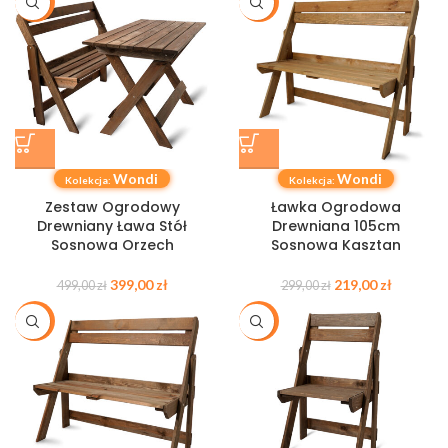
-20%
-27%
Wondi
Wondi
Kolekcja:
Kolekcja:
Zestaw Ogrodowy
Ławka Ogrodowa
Drewniany Ława Stół
Drewniana 105cm
Sosnowa Orzech
Sosnowa Kasztan
399,00
zł
219,00
zł
499,00
zł
299,00
zł
-27%
-20%