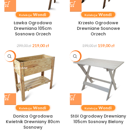
Wondi
Wondi
Kolekcja:
Kolekcja:
Ławka Ogrodowa
Krzesło Ogrodowe
Drewniana 105cm
Drewniane Sosnowe
Sosnowa Orzech
Orzech
219,00
zł
159,00
zł
299,00
zł
199,00
zł
-27%
-30%
WYPRZEDANE
Wondi
Wondi
Kolekcja:
Kolekcja:
Donica Ogrodowa
Stół Ogrodowy Drewniany
Kwietnik Drewniany 80cm
105cm Sosnowy Bielony
Sosnowy