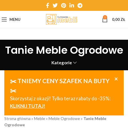
0
MENU
0,00
ZŁ
Tanie Meble Ogrodowe
Kategorie
×
✂️ TNIEMY CENY SZAFEK NA BUTY
✂️
Skorzystaj z okazji! Tylko teraz rabaty do -35%:
KLIKNIJ TUTAJ!
Strona główna
»
Meble
»
Meble Ogrodowe
»
Tanie Meble
Ogrodowe