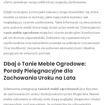
oferty zaskakuje swoją solidnością i wygodą użytkowania.
Dzięki recenzjom, potencjalni nabywcy mogą dowiedzieć się, które
modele są łatwe w montażu, jakie mają realne wymiary i jak
wyglądają po sezonie użytkowania. Takie informacje są nieocenione
przy wyborze mebli, które mają służyć przez wiele lat. Dobrej jakości
tanie meble ogrodowe
mogą być równie atrakcyjne i komfortowe
jak ich droższe odpowiedniki. Dokładne się z opiniami innych
użytkowników oraz materiałem pozwala na uniknięcie rozczarowań.
Oraz możliwość cieszenia się wyborem ekonomicznym i idealnie
pasującym do własnych potrzeb.
Dbaj o Tanie Meble Ogrodowe:
Porady Pielęgnacyjne dla
Zachowania Uroku na Lata
Adekwatna pielęgnacja
taniech mebli ogrodowych
jest kluczem
do zachowania ich uroku i funkcjonalności przez długie lata. Nawet
meble nabywane w niższej cenie mogą wyglądać elegancko i służyć
niezawodnie, pod warunkiem, że poświęcimy im odpowiednią