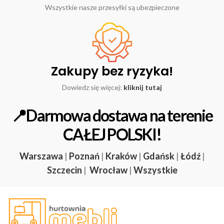
Wszystkie nasze przesyłki są ubezpieczone
Zakupy bez ryzyka!
Dowiedz się więcej:
kliknij tutaj
📍Darmowa dostawa na terenie
CAŁEJ POLSKI!
Warszawa
|
Poznań
|
Kraków
|
Gdańsk
|
Łódź
|
Szczecin
|
Wrocław
|
Wszystkie