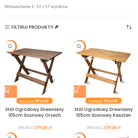
Wyświetlanie 1–12 z 17 wyników
FILTRUJ PRODUKTY 🔎
-30%
-30%
WYPRZEDANE
Wondi
Wondi
Kolekcja:
Kolekcja:
Stół Ogrodowy Drewniany
Stół Ogrodowy Drewniany
105cm Sosnowy Orzech
105cm Sosnowy Kasztan
279,00
zł
279,00
zł
399,00
zł
399,00
zł