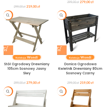
279,00
zł
399,00
zł
219,00
zł
299,00
zł
-30%
-27%
Wondi
Wondi
Kolekcja:
Kolekcja:
Stół Ogrodowy Drewniany
Donica Ogrodowa
105cm Sosnowy Jasny
Kwietnik Drewniany 80cm
Siwy
Sosnowy Czarny
279,00
zł
219,00
zł
399,00
zł
299,00
zł
-27%
-20%
WYPRZEDANE