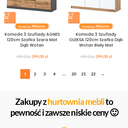
Monte
Monte
Kolekcja:
Kolekcja:
Komoda 3 Szuflady AGNES
Komoda 3 Szuflady
120cm Szafka Szara Mat
OLEKSA 120cm Szafka Dąb
Dąb Wotan
Wotan Biały Mat
399,00
zł
399,00
zł
499,00
zł
499,00
zł
1
2
3
4
…
20
21
22
→
Zakupy z
hurtownia mebli
to
pewność i zawsze niskie ceny 🙂