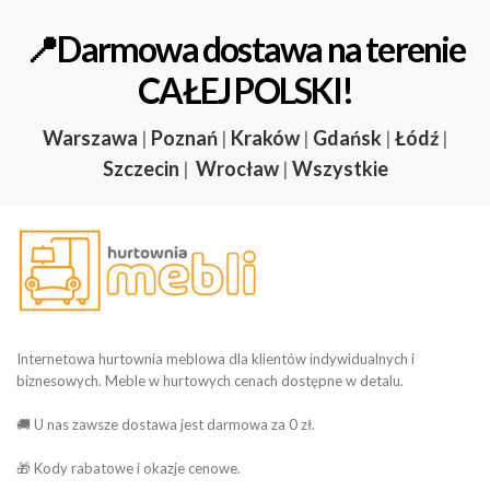
📍Darmowa dostawa na terenie
CAŁEJ POLSKI!
Warszawa
|
Poznań
|
Kraków
|
Gdańsk
|
Łódź
|
Szczecin
|
Wrocław
|
Wszystkie
Internetowa hurtownia meblowa dla klientów indywidualnych i
biznesowych. Meble w hurtowych cenach dostępne w detalu.
🚚 U nas zawsze dostawa jest darmowa za 0 zł.
🎁 Kody rabatowe i okazje cenowe.