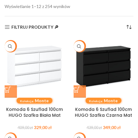
Wyświetlanie 1–12 z 254 wyników
FILTRUJ PRODUKTY 🔎
-20%
-21%
Monte
Monte
Kolekcja:
Kolekcja:
Komoda 6 Szuflad 100cm
Komoda 6 Szuflad 100cm
HUGO Szafka Biała Mat
HUGO Szafka Czarna Mat
329,00
zł
349,00
zł
409,00
zł
439,00
zł