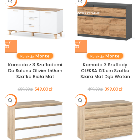
-20%
-20%
WYPRZEDANE
Monte
Monte
Kolekcja:
Kolekcja:
Komoda z 3 Szufladami
Komoda 3 Szuflady
Do Salonu Olivier 150cm
OLEKSA 120cm Szafka
Szafka Biała Mat
Szara Mat Dąb Wotan
549,00
zł
399,00
zł
689,00
zł
499,00
zł
-20%
-20%