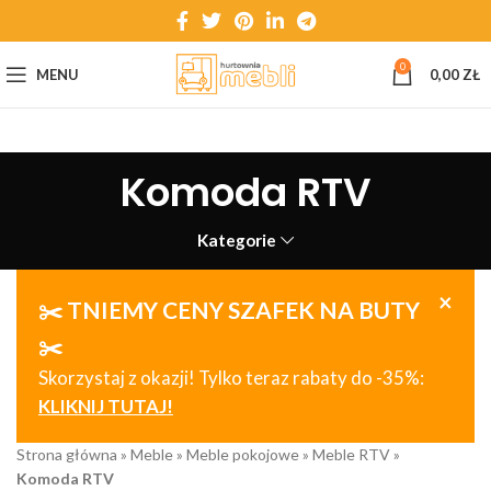
0
MENU
0,00
ZŁ
Komoda RTV
Kategorie
×
✂️ TNIEMY CENY SZAFEK NA BUTY
✂️
Skorzystaj z okazji! Tylko teraz rabaty do -35%:
KLIKNIJ TUTAJ!
Strona główna
»
Meble
»
Meble pokojowe
»
Meble RTV
»
Komoda RTV