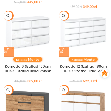
449,00
zł
559,00
zł
349,00
zł
439,00
zł
-20%
-20%
Monte
Monte
Kolekcja:
Kolekcja:
Komoda 6 Szuflad 100cm
Komoda 12 Szuflad 180cm
HUGO Szafka Biała Połysk
HUGO Szafka Biała Mat
389,00
zł
699,00
zł
489,00
zł
869,00
zł
-20%
-20%
WYPRZEDANE