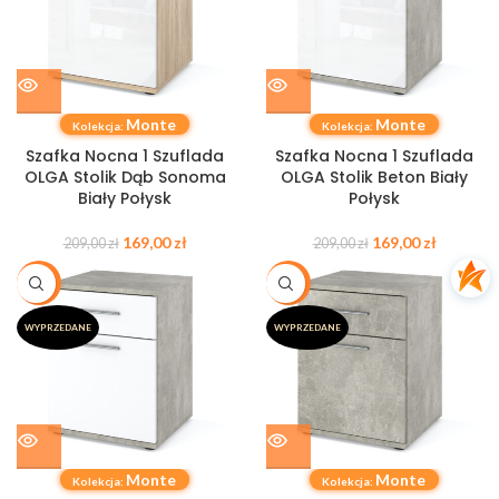
Monte
Monte
Kolekcja:
Kolekcja:
Szafka Nocna 1 Szuflada
Szafka Nocna 1 Szuflada
OLGA Stolik Dąb Sonoma
OLGA Stolik Beton Biały
Biały Połysk
Połysk
169,00
zł
169,00
zł
209,00
zł
209,00
zł
-20%
-20%
WYPRZEDANE
WYPRZEDANE
Monte
Monte
Kolekcja:
Kolekcja: