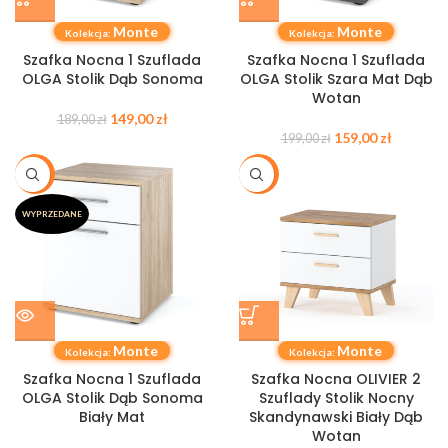
Monte
Monte
Kolekcja:
Kolekcja:
Szafka Nocna 1 Szuflada
Szafka Nocna 1 Szuflada
OLGA Stolik Dąb Sonoma
OLGA Stolik Szara Mat Dąb
Wotan
149,00
zł
189,00
zł
159,00
zł
199,00
zł
-21%
-20%
WYPRZEDANE
Monte
Monte
Kolekcja:
Kolekcja:
Szafka Nocna 1 Szuflada
Szafka Nocna OLIVIER 2
OLGA Stolik Dąb Sonoma
Szuflady Stolik Nocny
Biały Mat
Skandynawski Biały Dąb
Wotan