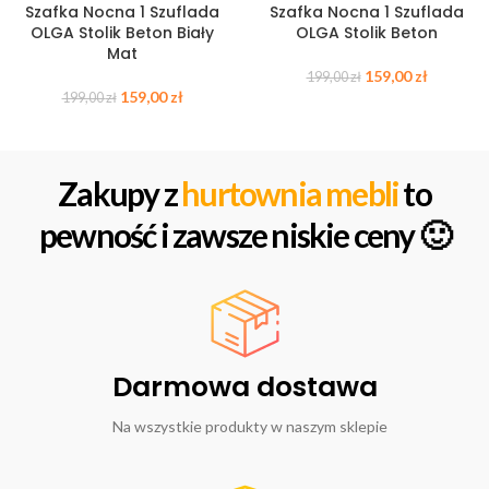
Szafka Nocna 1 Szuflada
Szafka Nocna 1 Szuflada
OLGA Stolik Beton Biały
OLGA Stolik Beton
Mat
159,00
zł
199,00
zł
159,00
zł
199,00
zł
Zakupy z
hurtownia mebli
to
pewność i zawsze niskie ceny 🙂
Darmowa dostawa
Na wszystkie produkty w naszym sklepie