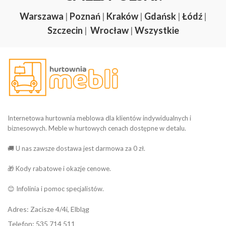
Warszawa
|
Poznań
|
Kraków
|
Gdańsk
|
Łódź
|
Szczecin
|
Wrocław
|
Wszystkie
Internetowa hurtownia meblowa dla klientów indywidualnych i
biznesowych. Meble w hurtowych cenach dostępne w detalu.
🚚 U nas zawsze dostawa jest darmowa za 0 zł.
🎁 Kody rabatowe i okazje cenowe.
😊 Infolinia i pomoc specjalistów.
Adres: Zacisze 4/4i, Elbląg
Telefon: 535 714 511