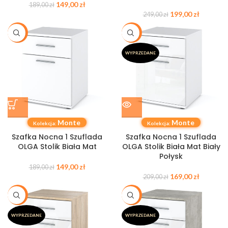
149,00
zł
189,00
zł
199,00
zł
249,00
zł
-21%
-19%
WYPRZEDANE
Monte
Monte
Kolekcja:
Kolekcja:
Szafka Nocna 1 Szuflada
Szafka Nocna 1 Szuflada
OLGA Stolik Biała Mat
OLGA Stolik Biała Mat Biały
Połysk
149,00
zł
189,00
zł
169,00
zł
209,00
zł
-19%
-19%
WYPRZEDANE
WYPRZEDANE