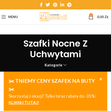
0
MENU
0,00
ZŁ
Szafki Nocne Z
Uchwytami
Kategorie
×
✂️ TNIEMY CENY SZAFEK NA BUTY
✂️
Skorzystaj z okazji! Tylko teraz rabaty do -35%:
KLIKNIJ TUTAJ!