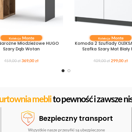
Monte
Monte
 KOSZYKA
DOWIEDZ SIĘ WIĘCEJ
Kolekcja:
Kolekcja:
 Narożne Młodzieżowe HUGO
Komoda 2 Szuflady OLEKS
Szary Dąb Wotan
Szafka Szary Mat Biały
369,00
zł
299,00
zł
459,00
zł
409,00
zł
urtownia mebli
to pewność i zawsze nis
Bezpieczny transport
Wszystkie nasze przesyłki są ubezpieczone