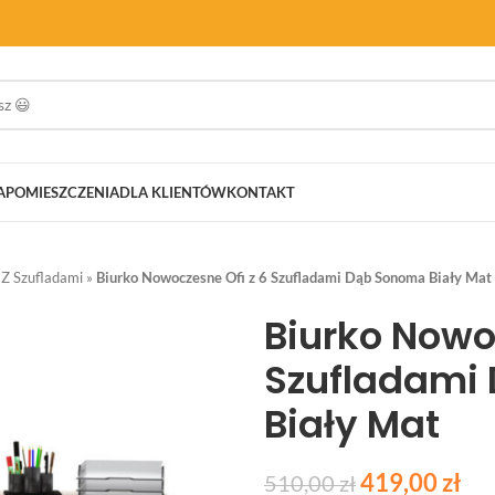
A
POMIESZCZENIA
DLA KLIENTÓW
KONTAKT
 Z Szufladami
»
Biurko Nowoczesne Ofi z 6 Szufladami Dąb Sonoma Biały Mat
Biurko Nowo
Szufladami
Biały Mat
419,00
zł
510,00
zł