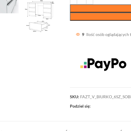
9
Ilość osób oglądających 
SKU:
FAZT_V_BIURKO_6SZ_SO
Podziel się: