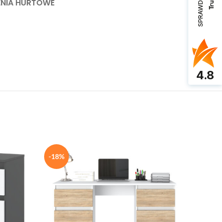
SPRAWDŹ OPINIE
NIA HURTOWE
4.8
-18%
-20%