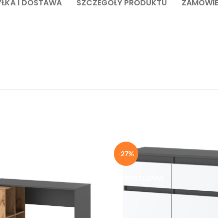
ŁKA I DOSTAWA
SZCZEGÓŁY PRODUKTU
ZAMÓWIE
-27%
WYPRZEDANE