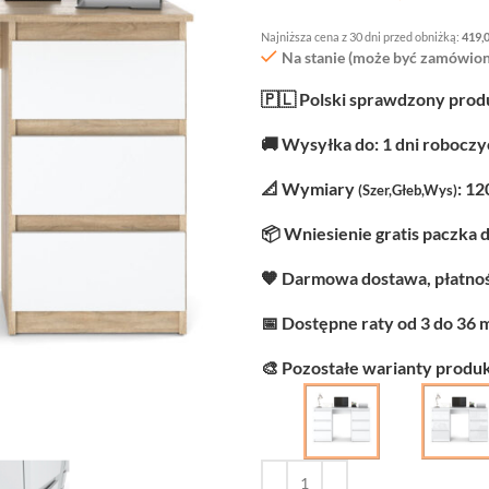
Najniższa cena z 30 dni przed obniżką:
419,
Na stanie (może być zamówion
🇵🇱 Polski sprawdzony prod
🚚 Wysyłka do: 1 dni robocz
📐 Wymiary
: 12
(Szer,Głeb,Wys)
📦 Wniesienie gratis paczka 
🧡 Darmowa dostawa, płatnoś
📅 Dostępne raty od 3 do 36 
🎨 Pozostałe warianty produk