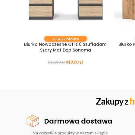
Monte
DODAJ DO KOSZYKA
DODAJ DO
Kolekcja:
Biurko Nowoczesne Ofi z 6 Szufladami
Biurko
Szary Mat Dąb Sonoma
419,00
zł
510,00
zł
Zakupy z
h
Darmowa dostawa
Na wszystkie produkty w naszym sklepie