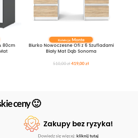
Monte
DODAJ DO KOSZYKA
DODAJ 
Kolekcja:
A 80cm
Biurko Nowoczesne Ofi z 6 Szufladami
Biurk
 Mat
Biały Mat Dąb Sonoma
419,00
zł
510,00
zł
kie ceny 🙂
Zakupy bez ryzyka!
Dowiedz się więcej:
kliknij tutaj