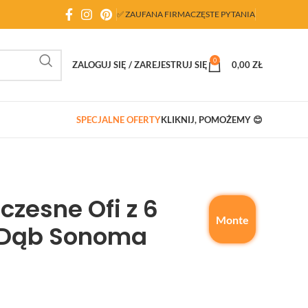
✅ ZAUFANA FIRMA
CZĘSTE PYTANIA
0
ZALOGUJ SIĘ / ZAREJESTRUJ SIĘ
0,00
ZŁ
SPECJALNE OFERTY
KLIKNIJ, POMOŻEMY 😊
czesne Ofi z 6
Monte
 Dąb Sonoma