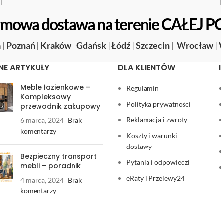
mowa dostawa na terenie CAŁEJ P
a
|
Poznań
|
Kraków
|
Gdańsk
|
Łódź
|
Szczecin
|
Wrocław
|
NE ARTYKUŁY
DLA KLIENTÓW
Meble łazienkowe –
Regulamin
Kompleksowy
Polityka prywatności
przewodnik zakupowy
Reklamacja i zwroty
6 marca, 2024
Brak
komentarzy
Koszty i warunki
dostawy
Bezpieczny transport
Pytania i odpowiedzi
mebli – poradnik
eRaty i Przelewy24
4 marca, 2024
Brak
komentarzy