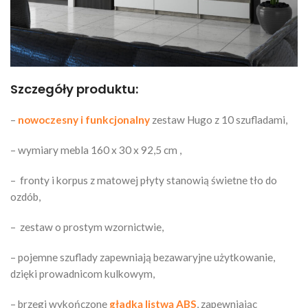
Szczegóły produktu:
–
nowoczesny i funkcjonalny
zestaw Hugo z 10 szufladami,
– wymiary mebla 160 x 30 x 92,5 cm ,
–
fronty i korpus z matowej płyty stanowią świetne tło do
ozdób,
– zestaw o prostym wzornictwie,
– pojemne szuflady zapewniają bezawaryjne użytkowanie,
dzięki prowadnicom kulkowym,
– brzegi wykończone
gładką listwą ABS
, zapewniając