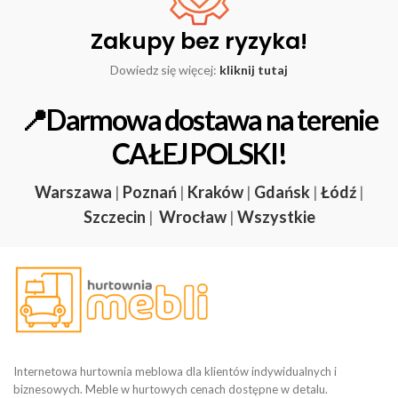
Zakupy bez ryzyka!
Dowiedz się więcej:
kliknij tutaj
📍Darmowa dostawa na terenie
CAŁEJ POLSKI!
Warszawa
|
Poznań
|
Kraków
|
Gdańsk
|
Łódź
|
Szczecin
|
Wrocław
|
Wszystkie
Internetowa hurtownia meblowa dla klientów indywidualnych i
biznesowych. Meble w hurtowych cenach dostępne w detalu.