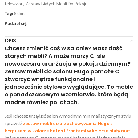
telewzior
,
Zestaw Białych Mebli Do Pokoju
Tag:
Salon
Podziel się:
OPIS
Chcesz zmienić coś w salonie? Masz dość
starych mebli? A może marzy Ci się
nowoczesna aranżacja w pokoju dziennym?
Zestaw mebli do salonu Hugo pomoże Ci
stworzyć wnętrze funkcjonalne i
jednocześnie stylowo wyglądające. To meble
o ponadczasowym wzornictwie, które będą
modne również po latach.
Jeśli chcesz urządzić salon w modnym minimalistycznym stylu,
sprawdź
zestaw mebli do przechowywania Hugo z
korpusem w kolorze beton i frontami w kolorze biały mat
,