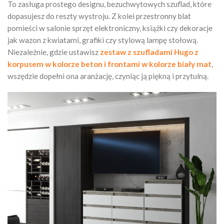
To zasługa prostego designu, bezuchwytowych szuflad, które
dopasujesz do reszty wystroju. Z kolei przestronny blat
pomieści w salonie sprzęt elektroniczny, książki czy dekoracje
jak wazon z kwiatami, grafiki czy stylową lampę stołową.
Niezależnie, gdzie ustawisz
zestaw z szufladami Hugo z
korpusem w kolorze beton i frontami w kolorze biały mat
,
wszędzie dopełni ona aranżację, czyniąc ją piękną i przytulną.