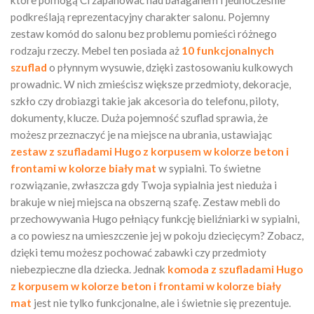
które pomogą Ci zapanować nad bałaganem i jednocześnie
podkreślają reprezentacyjny charakter salonu. Pojemny
zestaw komód do salonu bez problemu pomieści różnego
rodzaju rzeczy. Mebel ten posiada aż
10
funkcjonalnych
szuflad
o płynnym wysuwie, dzięki zastosowaniu kulkowych
prowadnic. W nich zmieścisz większe przedmioty, dekoracje,
szkło czy drobiazgi takie jak akcesoria do telefonu, piloty,
dokumenty, klucze. Duża pojemność szuflad sprawia, że
możesz przeznaczyć je na miejsce na ubrania, ustawiając
zestaw z szufladami Hugo z korpusem w kolorze beton i
frontami w kolorze biały mat
w sypialni. To świetne
rozwiązanie, zwłaszcza gdy Twoja sypialnia jest nieduża i
brakuje w niej miejsca na obszerną szafę. Zestaw mebli do
przechowywania Hugo pełniący funkcję bieliźniarki w sypialni,
a co powiesz na umieszczenie jej w pokoju dziecięcym? Zobacz,
dzięki temu możesz pochować zabawki czy przedmioty
niebezpieczne dla dziecka. Jednak
komoda z szufladami Hugo
z korpusem w kolorze beton i frontami w kolorze biały
mat
jest nie tylko funkcjonalne, ale i świetnie się prezentuje.