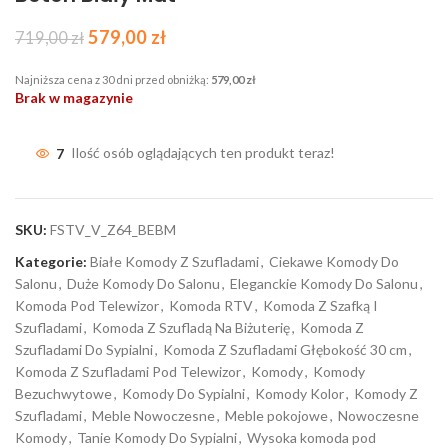
579,00
zł
719,00
zł
Najniższa cena z 30 dni przed obniżką:
579,00
zł
Brak w magazynie
7
Ilość osób oglądających ten produkt teraz!
SKU:
FSTV_V_Z64_BEBM
Kategorie:
Białe Komody Z Szufladami
,
Ciekawe Komody Do
Salonu
,
Duże Komody Do Salonu
,
Eleganckie Komody Do Salonu
,
Komoda Pod Telewizor
,
Komoda RTV
,
Komoda Z Szafką I
Szufladami
,
Komoda Z Szufladą Na Biżuterię
,
Komoda Z
Szufladami Do Sypialni
,
Komoda Z Szufladami Głębokość 30 cm
,
Komoda Z Szufladami Pod Telewizor
,
Komody
,
Komody
Bezuchwytowe
,
Komody Do Sypialni
,
Komody Kolor
,
Komody Z
Szufladami
,
Meble Nowoczesne
,
Meble pokojowe
,
Nowoczesne
Komody
,
Tanie Komody Do Sypialni
,
Wysoka komoda pod