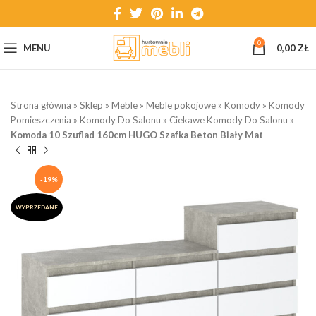
0
MENU
0,00
ZŁ
Strona główna
»
Sklep
»
Meble
»
Meble pokojowe
»
Komody
»
Komody
Pomieszczenia
»
Komody Do Salonu
»
Ciekawe Komody Do Salonu
»
Komoda 10 Szuflad 160cm HUGO Szafka Beton Biały Mat
-19%
WYPRZEDANE