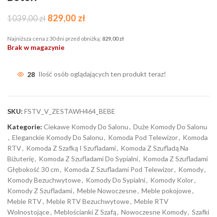
829,00
zł
1039,00
zł
Najniższa cena z 30 dni przed obniżką:
829,00
zł
Brak w magazynie
28
Ilość osób oglądających ten produkt teraz!
SKU:
FSTV_V_ZESTAWH464_BEBE
Kategorie:
Ciekawe Komody Do Salonu
,
Duże Komody Do Salonu
,
Eleganckie Komody Do Salonu
,
Komoda Pod Telewizor
,
Komoda
RTV
,
Komoda Z Szafką I Szufladami
,
Komoda Z Szufladą Na
Biżuterię
,
Komoda Z Szufladami Do Sypialni
,
Komoda Z Szufladami
Głębokość 30 cm
,
Komoda Z Szufladami Pod Telewizor
,
Komody
,
Komody Bezuchwytowe
,
Komody Do Sypialni
,
Komody Kolor
,
Komody Z Szufladami
,
Meble Nowoczesne
,
Meble pokojowe
,
Meble RTV
,
Meble RTV Bezuchwytowe
,
Meble RTV
Wolnostojące
,
Meblościanki Z Szafą
,
Nowoczesne Komody
,
Szafki