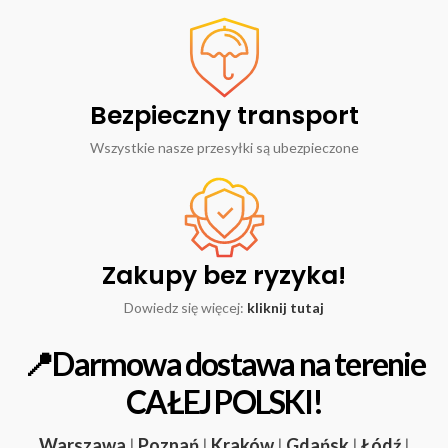
Bezpieczny transport
Wszystkie nasze przesyłki są ubezpieczone
Zakupy bez ryzyka!
Dowiedz się więcej:
kliknij tutaj
📍Darmowa dostawa na terenie
CAŁEJ POLSKI!
Warszawa
|
Poznań
|
Kraków
|
Gdańsk
|
Łódź
|