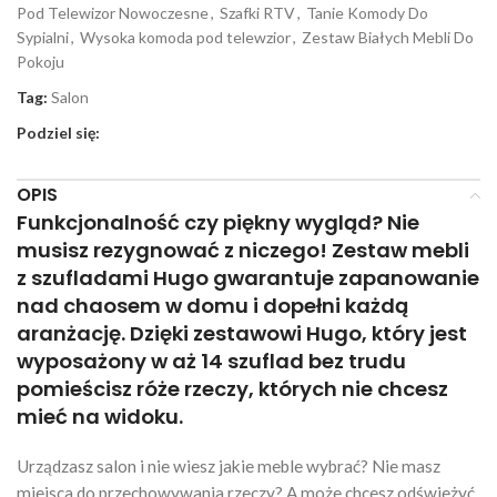
Pod Telewizor Nowoczesne
,
Szafki RTV
,
Tanie Komody Do
Sypialni
,
Wysoka komoda pod telewzior
,
Zestaw Białych Mebli Do
Pokoju
Tag:
Salon
Podziel się:
OPIS
Funkcjonalność czy piękny wygląd? Nie
musisz rezygnować z niczego! Zestaw mebli
z szufladami Hugo gwarantuje zapanowanie
nad chaosem w domu i dopełni każdą
aranżację. Dzięki zestawowi Hugo, który jest
wyposażony w aż 14 szuflad bez trudu
pomieścisz róże rzeczy, których nie chcesz
mieć na widoku.
Urządzasz salon i nie wiesz jakie meble wybrać? Nie masz
miejsca do przechowywania rzeczy? A może chcesz odświeżyć