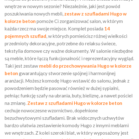
wnętrze w nowym sezonie? Niezależnie, jaki jest powód
poszukiwania nowych mebli,
zestaw z szufladami Hugo w
kolorze beton
pomoże Ci zorganizować salon, w którym
każda rzecz ma swoje miejsce. Komplet posiada
14
pojemnych szuflad
, w których pomieścisz różnej wielkości
przedmioty dekoracyjne, potrzebne do relaksu świece,
tekstylia domowe czy ważne dokumenty. W salonie niezbędne
są meble, które łączą funkcjonalność i reprezentacyjny wygląd.
Taki jest zestaw
mebli do przechowywania Hugo w kolorze
beton
gwarantujący stworzenie spójnej i harmonijnej
aranżacji. Możesz komodę Hugo wstawić do salonu, jednak z
powodzeniem będzie pasować również w dużej sypialni,
pełniąc funkcję szafy na ubrania, buty, bieliznę, a nawet pościel
na zmianę.
Zestaw z szufladami Hugo w kolorze beton
cechuje nowoczesne wzornictwo, dopełnione
bezuchwytowymi szufladami. Brak widocznych uchwytów
bardzo ułatwia zestawienie komody Hugo z innymi meblami
we wnętrzach. Z kolei szeroki blat, w który wyposażony jest