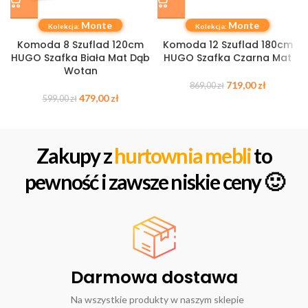
Monte
Monte
Kolekcja:
Kolekcja:
Komoda 8 Szuflad 120cm
Komoda 12 Szuflad 180cm
HUGO Szafka Biała Mat Dąb
HUGO Szafka Czarna Mat
Wotan
719,00
zł
869,00
zł
479,00
zł
599,00
zł
Zakupy z
hurtownia mebli
to
pewność i zawsze niskie ceny 🙂
Darmowa dostawa
Na wszystkie produkty w naszym sklepie