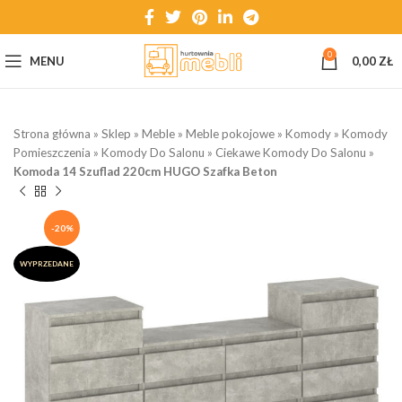
0
MENU
0,00
ZŁ
Strona główna
»
Sklep
»
Meble
»
Meble pokojowe
»
Komody
»
Komody
Pomieszczenia
»
Komody Do Salonu
»
Ciekawe Komody Do Salonu
»
Komoda 14 Szuflad 220cm HUGO Szafka Beton
-20%
WYPRZEDANE