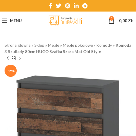
0
MENU
0,00
ZŁ
Strona główna
»
Sklep
»
Meble
»
Meble pokojowe
»
Komody
»
Komoda
3 Szuflady 80cm HUGO Szafka Szara Mat Old Style
-19%