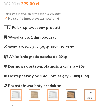
299,00
zł
369,00
zł
Najniższa cena z 30 dni przed obniżką:
299,00
zł
Na stanie (może być zamówiony)
🇵🇱 Polski sprawdzony produkt
🚚 Wysyłka do: 1 dni roboczych
📐 Wymiary
: 80 x 33 x 71cm
(Szer,Głeb,Wys)
📦 Wniesienie gratis paczka do 30kg
🧡 Darmowa dostawa, płatność u kuriera +20zł
📅 Dostępne raty od 3 do 36 miesięcy -
Klikij tutaj
🎨 Pozostałe warianty produktu:
+2
Opcji