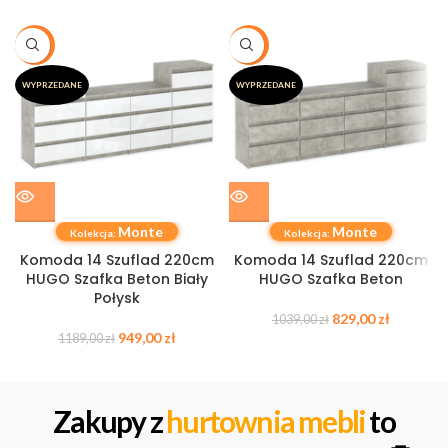
-20%
-20%
WYPRZEDANE
WYPRZEDANE
Monte
Monte
Kolekcja:
Kolekcja:
Komoda 14 Szuflad 220cm
Komoda 14 Szuflad 220cm
HUGO Szafka Beton Biały
HUGO Szafka Beton
Połysk
829,00
zł
1039,00
zł
949,00
zł
1189,00
zł
Zakupy z
hurtownia mebli
to