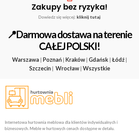
Zakupy bez ryzyka!
Dowiedz się więcej:
kliknij tutaj
📍Darmowa dostawa na terenie
CAŁEJ POLSKI!
Warszawa
|
Poznań
|
Kraków
|
Gdańsk
|
Łódź
|
Szczecin
|
Wrocław
|
Wszystkie
Internetowa hurtownia meblowa dla klientów indywidualnych i
biznesowych. Meble w hurtowych cenach dostępne w detalu.