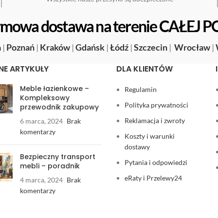
mowa dostawa na terenie CAŁEJ P
a
|
Poznań
|
Kraków
|
Gdańsk
|
Łódź
|
Szczecin
|
Wrocław
|
NE ARTYKUŁY
DLA KLIENTÓW
Meble łazienkowe –
Regulamin
Kompleksowy
Polityka prywatności
przewodnik zakupowy
Reklamacja i zwroty
6 marca, 2024
Brak
komentarzy
Koszty i warunki
dostawy
Bezpieczny transport
Pytania i odpowiedzi
mebli – poradnik
eRaty i Przelewy24
4 marca, 2024
Brak
komentarzy