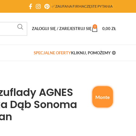
✅ ZAUFANA FIRMA
CZĘSTE PYTANIA
0
ZALOGUJ SIĘ / ZAREJESTRUJ SIĘ
0,00
ZŁ
SPECJALNE OFERTY
KLIKNIJ, POMOŻEMY 😊
zuflady AGNES
Monte
ka Dąb Sonoma
ian