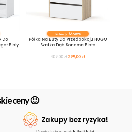
Monte
DODAJ DO KOSZYKA
DODAJ 
Kolekcja:
y Do
Półka Na Buty Do Przedpokoju HUGO
Półka
ał Biały
Szafka Dąb Sonoma Biała
299,00
zł
409,00
zł
kie ceny 🙂
Zakupy bez ryzyka!
Dowiedz się więcej:
kliknij tutaj