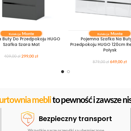
Monte
Monte
 KOSZYKA
DODAJ DO KOSZYKA
Kolekcja:
Kolekcja:
a Buty Do Przedpokoju HUGO
Pojemna Szafka Na But
Szafka Szara Mat
Przedpokoju HUGO 120cm Reg
Połysk
299,00
zł
409,00
zł
649,00
zł
879,00
zł
urtownia mebli
to pewność i zawsze nis
Bezpieczny transport
Wszystkie nasze przesyłki są ubezpieczone