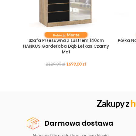
Monte
DOWIEDZ SIĘ WIĘCEJ
DODAJ DO
Kolekcja:
Szafa Przesuwna Z Lustrem 140cm
Półka N
HANKUS Garderoba Dąb Lefkas Czarny
Mat
1699,00
zł
2129,00
zł
Zakupy z
h
Darmowa dostawa
Na wszystkie produkty w naszym sklepie