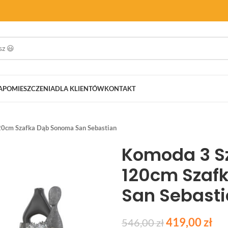
A
POMIESZCZENIA
DLA KLIENTÓW
KONTAKT
0cm Szafka Dąb Sonoma San Sebastian
Komoda 3 S
120cm Szaf
San Sebast
419,00
zł
546,00
zł