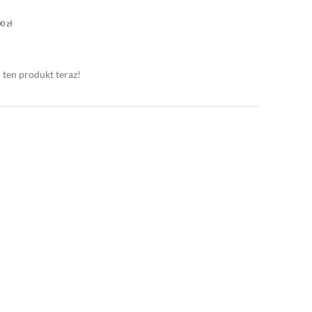
00
zł
 ten produkt teraz!