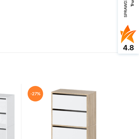
SPRAWDŹ OPINIE
4.8
-27%
-20%