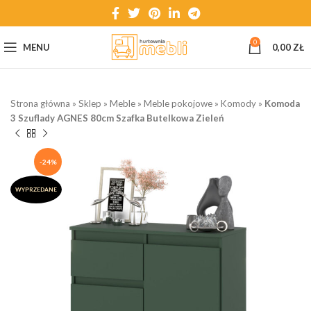
0
MENU
0,00
ZŁ
Strona główna
»
Sklep
»
Meble
»
Meble pokojowe
»
Komody
»
Komoda
3 Szuflady AGNES 80cm Szafka Butelkowa Zieleń
-24%
WYPRZEDANE