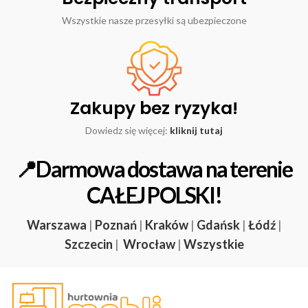
Wszystkie nasze przesyłki są ubezpieczone
Zakupy bez ryzyka!
Dowiedz się więcej:
kliknij tutaj
📍Darmowa dostawa na terenie
CAŁEJ POLSKI!
Warszawa
|
Poznań
|
Kraków
|
Gdańsk
|
Łódź
|
Szczecin
|
Wrocław
|
Wszystkie