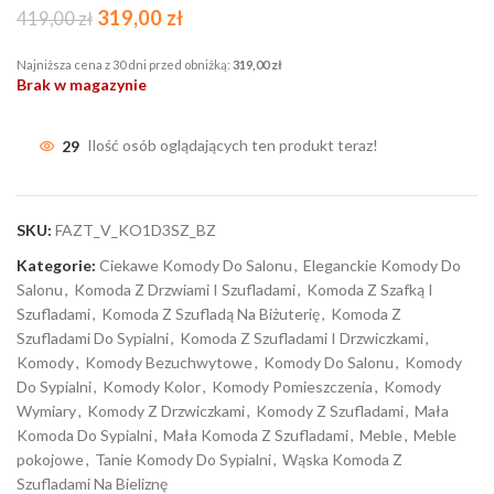
319,00
zł
419,00
zł
Najniższa cena z 30 dni przed obniżką:
319,00
zł
Brak w magazynie
29
Ilość osób oglądających ten produkt teraz!
SKU:
FAZT_V_KO1D3SZ_BZ
Kategorie:
Ciekawe Komody Do Salonu
,
Eleganckie Komody Do
Salonu
,
Komoda Z Drzwiami I Szufladami
,
Komoda Z Szafką I
Szufladami
,
Komoda Z Szufladą Na Biżuterię
,
Komoda Z
Szufladami Do Sypialni
,
Komoda Z Szufladami I Drzwiczkami
,
Komody
,
Komody Bezuchwytowe
,
Komody Do Salonu
,
Komody
Do Sypialni
,
Komody Kolor
,
Komody Pomieszczenia
,
Komody
Wymiary
,
Komody Z Drzwiczkami
,
Komody Z Szufladami
,
Mała
Komoda Do Sypialni
,
Mała Komoda Z Szufladami
,
Meble
,
Meble
pokojowe
,
Tanie Komody Do Sypialni
,
Wąska Komoda Z
Szufladami Na Bieliznę