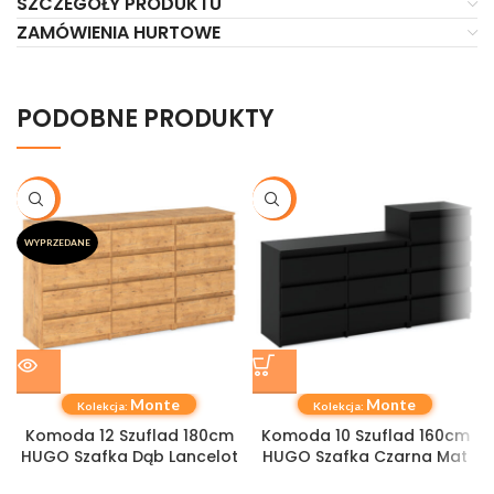
SZCZEGÓŁY PRODUKTU
ZAMÓWIENIA HURTOWE
PODOBNE PRODUKTY
-20%
-19%
WYPRZEDANE
Monte
Monte
Kolekcja:
Kolekcja:
Komoda 12 Szuflad 180cm
Komoda 10 Szuflad 160cm
HUGO Szafka Dąb Lancelot
HUGO Szafka Czarna Mat