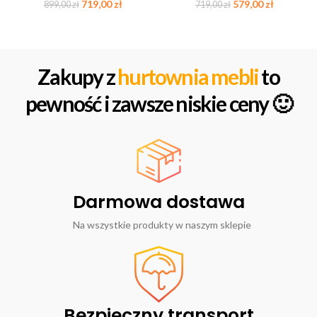
719,00
zł
579,00
zł
899,00
zł
719,00
zł
Zakupy z
hurtownia mebli
to
pewność i zawsze niskie ceny 🙂
Darmowa dostawa
Na wszystkie produkty w naszym sklepie
Bezpieczny transport