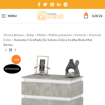
0
MENU
0,00
ZŁ
Strona główna
»
Sklep
»
Meble
»
Meble pokojowe
»
Komody
»
Komody
Kolor
»
Komoda 3 Szuflady Do Salonu Zebra Szafka Biała Mat
Beton
-20%
WYPRZEDANE