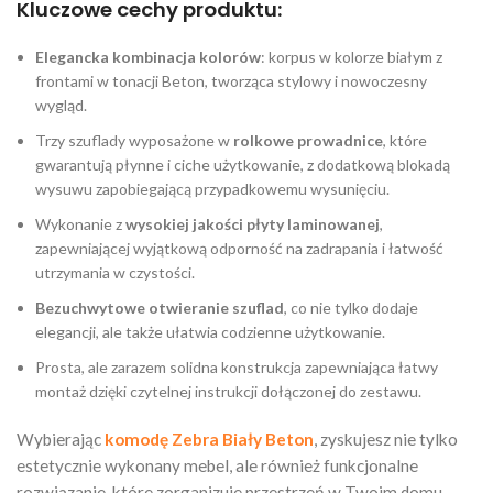
Kluczowe cechy produktu:
Elegancka kombinacja kolorów
: korpus w kolorze białym z
frontami w tonacji Beton, tworząca stylowy i nowoczesny
wygląd.
Trzy szuflady wyposażone w
rolkowe prowadnice
, które
gwarantują płynne i ciche użytkowanie, z dodatkową blokadą
wysuwu zapobiegającą przypadkowemu wysunięciu.
Wykonanie z
wysokiej jakości płyty laminowanej
,
zapewniającej wyjątkową odporność na zadrapania i łatwość
utrzymania w czystości.
Bezuchwytowe otwieranie szuflad
, co nie tylko dodaje
elegancji, ale także ułatwia codzienne użytkowanie.
Prosta, ale zarazem solidna konstrukcja zapewniająca łatwy
montaż dzięki czytelnej instrukcji dołączonej do zestawu.
Wybierając
komodę Zebra Biały Beton
, zyskujesz nie tylko
estetycznie wykonany mebel, ale również funkcjonalne
rozwiązanie, które zorganizuje przestrzeń w Twoim domu,