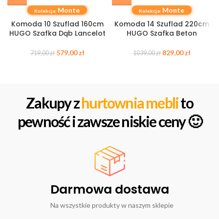
Monte
Monte
Kolekcja:
Kolekcja:
Komoda 10 Szuflad 160cm
Komoda 14 Szuflad 220cm
HUGO Szafka Dąb Lancelot
HUGO Szafka Beton
579,00
zł
829,00
zł
719,00
zł
1039,00
zł
Zakupy z
hurtownia mebli
to
pewność i zawsze niskie ceny 🙂
Darmowa dostawa
Na wszystkie produkty w naszym sklepie