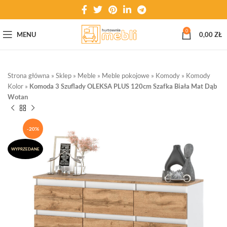
0
MENU
0,00
ZŁ
Strona główna
»
Sklep
»
Meble
»
Meble pokojowe
»
Komody
»
Komody
Kolor
»
Komoda 3 Szuflady OLEKSA PLUS 120cm Szafka Biała Mat Dąb
Wotan
-20%
WYPRZEDANE