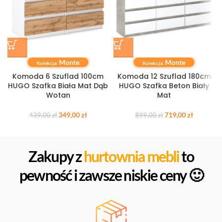
Monte
Monte
Kolekcja:
Kolekcja:
Komoda 6 Szuflad 100cm
Komoda 12 Szuflad 180cm
HUGO Szafka Biała Mat Dąb
HUGO Szafka Beton Biały
Wotan
Mat
349,00
zł
719,00
zł
439,00
zł
899,00
zł
Zakupy z
hurtownia mebli
to
pewność i zawsze niskie ceny 🙂