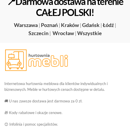
📍Darmowa dostawa na terenie
CAŁEJ POLSKI!
Warszawa
|
Poznań
|
Kraków
|
Gdańsk
|
Łódź
|
Szczecin
|
Wrocław
|
Wszystkie
Internetowa hurtownia meblowa dla klientów indywidualnych i
biznesowych. Meble w hurtowych cenach dostępne w detalu.
🚚 U nas zawsze dostawa jest darmowa za 0 zł.
🎁 Kody rabatowe i okazje cenowe.
😊 Infolinia i pomoc specjalistów.