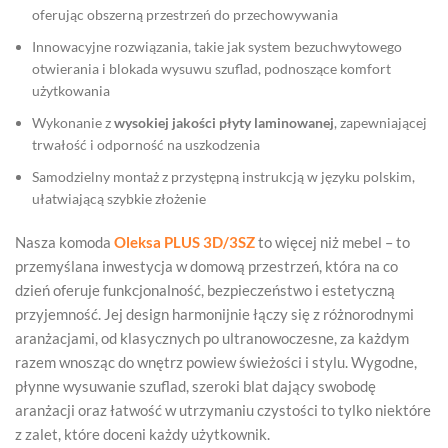
oferując obszerną przestrzeń do przechowywania
Innowacyjne rozwiązania, takie jak system bezuchwytowego
otwierania i blokada wysuwu szuflad, podnoszące komfort
użytkowania
Wykonanie z
wysokiej jakości płyty laminowanej
, zapewniającej
trwałość i odporność na uszkodzenia
Samodzielny montaż z przystępną instrukcją w języku polskim,
ułatwiającą szybkie złożenie
Nasza komoda
Oleksa PLUS 3D/3SZ
to więcej niż mebel – to
przemyślana inwestycja w domową przestrzeń, która na co
dzień oferuje funkcjonalność, bezpieczeństwo i estetyczną
przyjemność. Jej design harmonijnie łączy się z różnorodnymi
aranżacjami, od klasycznych po ultranowoczesne, za każdym
razem wnosząc do wnętrz powiew świeżości i stylu. Wygodne,
płynne wysuwanie szuflad, szeroki blat dający swobodę
aranżacji oraz łatwość w utrzymaniu czystości to tylko niektóre
z zalet, które doceni każdy użytkownik.