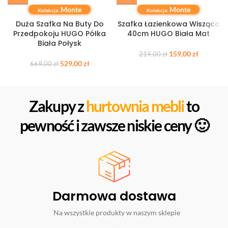
Monte
Monte
Kolekcja:
Kolekcja:
Duża Szafka Na Buty Do
Szafka Łazienkowa Wisząca
Przedpokoju HUGO Półka
40cm HUGO Biała Mat
Biała Połysk
159,00
zł
219,00
zł
529,00
zł
669,00
zł
Zakupy z
hurtownia mebli
to
pewność i zawsze niskie ceny 🙂
Darmowa dostawa
Na wszystkie produkty w naszym sklepie