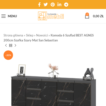
0
MENU
0,00
ZŁ
Strona główna
»
Sklep
»
Nowości
»
Komoda 6 Szuflad BEST AGNES
200cm Szafka Szary Mat San Sebastian
-20%