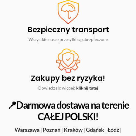
Bezpieczny transport
Wszystkie nasze przesyłki są ubezpieczone
Zakupy bez ryzyka!
Dowiedz się więcej:
kliknij tutaj
📍Darmowa dostawa na terenie
CAŁEJ POLSKI!
Warszawa
|
Poznań
|
Kraków
|
Gdańsk
|
Łódź
|