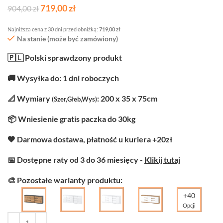
719,00
zł
904,00
zł
Najniższa cena z 30 dni przed obniżką:
719,00
zł
Na stanie (może być zamówiony)
🇵🇱 Polski sprawdzony produkt
🚚 Wysyłka do: 1 dni roboczych
📐 Wymiary
: 200 x 35 x 75cm
(Szer,Głeb,Wys)
📦 Wniesienie gratis paczka do 30kg
🧡 Darmowa dostawa, płatność u kuriera +20zł
📅 Dostępne raty od 3 do 36 miesięcy -
Klikij tutaj
🎨 Pozostałe warianty produktu:
+40
Opcji