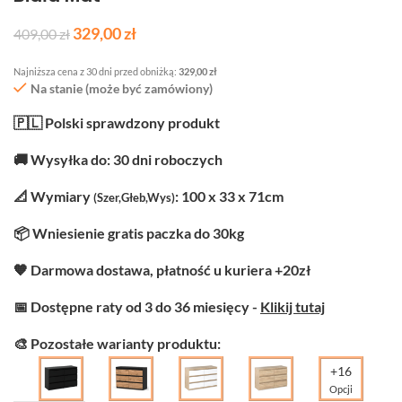
329,00
zł
409,00
zł
Najniższa cena z 30 dni przed obniżką:
329,00
zł
Na stanie (może być zamówiony)
🇵🇱 Polski sprawdzony produkt
🚚 Wysyłka do: 30 dni roboczych
📐 Wymiary
: 100 x 33 x 71cm
(Szer,Głeb,Wys)
📦 Wniesienie gratis paczka do 30kg
🧡 Darmowa dostawa, płatność u kuriera +20zł
📅 Dostępne raty od 3 do 36 miesięcy -
Klikij tutaj
🎨 Pozostałe warianty produktu:
+16
Opcji