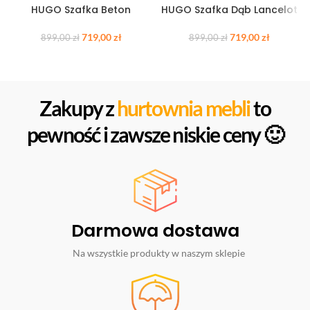
HUGO Szafka Beton
HUGO Szafka Dąb Lancelot
719,00
zł
719,00
zł
899,00
zł
899,00
zł
Zakupy z
hurtownia mebli
to
pewność i zawsze niskie ceny 🙂
Darmowa dostawa
Na wszystkie produkty w naszym sklepie