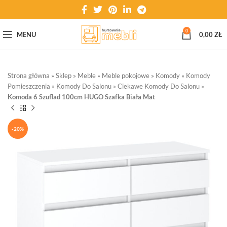
0
MENU
0,00
ZŁ
Strona główna
»
Sklep
»
Meble
»
Meble pokojowe
»
Komody
»
Komody
Pomieszczenia
»
Komody Do Salonu
»
Ciekawe Komody Do Salonu
»
Komoda 6 Szuflad 100cm HUGO Szafka Biała Mat
-20%