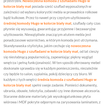
przestrzeni.
Nowoczesna komoda z szufladami Hugo w
kolorze biały mat
posiada sześć szuflad wyposażonych w
zależności od wyboru kolorystki mebla w prowadnice rolkowe
bądź kulkowe. Przez to nawet przy częstym użytkowaniu
średniej komody Hugo w kolorze biały mat
, szuflady cały czas
płynnie się wysuwają, gwarantując przyjemne i bezawaryjne
użytkowanie. Niewątpliwie znaczącym atutem mebla jest
ponadczasowe wzornictwo, w którym komoda jest utrzymana.
Skandynawska stylistyka, jakim cechuje się
nowoczesna
komoda Hugo z szufladami w kolorze biały mat
, od lat cieszy
się niesłabnącą popularnością, zapewniając piękny wygląd
wnętrza i pełną funkcjonalność. W ten sposób oferowany mebel
doskonale sprawdza się w każdym pomieszczeniu, niezależnie
czy będzie to salon, sypialnia, pokój dziecięcy czy biuro. W
każdym z tych wnętrz
średnia komoda z szufladami Hugo w
kolorze biały mat
spełni swoje zadanie. Pomieści dokumenty,
ubrania, obuwie, tekstylia, zabawki czy inne domowe akcesoria.
Staranne dobrane materiały jak wysokogatunkowa płyta
wiórowa i MDF pokryte odpornym na zarysowania laminatem, z