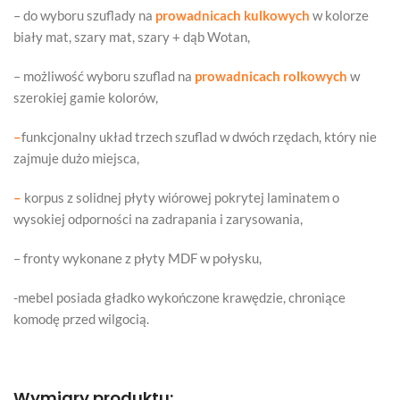
– do wyboru szuflady na
prowadnicach kulkowych
w kolorze
biały mat, szary mat, szary + dąb Wotan,
– możliwość wyboru szuflad na
prowadnicach rolkowych
w
szerokiej gamie kolorów,
–
funkcjonalny układ trzech szuflad w dwóch rzędach, który nie
zajmuje dużo miejsca,
–
korpus z solidnej płyty wiórowej pokrytej laminatem o
wysokiej odporności na zadrapania i zarysowania,
– fronty wykonane z płyty MDF w połysku,
-mebel posiada gładko wykończone krawędzie, chroniące
komodę przed wilgocią.
Wymiary produktu: