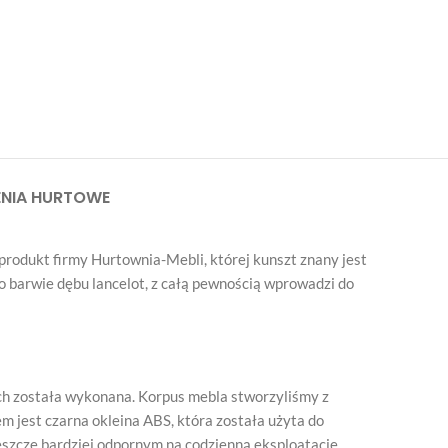
NIA HURTOWE
 produkt firmy Hurtownia-Mebli, której kunszt znany jest
 o barwie dębu lancelot, z całą pewnością wprowadzi do
rych została wykonana. Korpus mebla stworzyliśmy z
m jest czarna okleina ABS, która została użyta do
szcze bardziej odpornym na codzienną eksploatację.