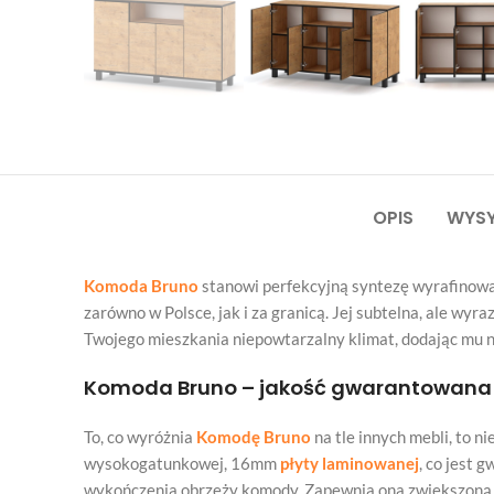
OPIS
WYSY
Komoda Bruno
stanowi perfekcyjną syntezę wyrafinowan
zarówno w Polsce, jak i za granicą. Jej subtelna, ale wy
Twojego mieszkania niepowtarzalny klimat, dodając mu n
Komoda Bruno – jakość gwarantowana p
To, co wyróżnia
Komodę Bruno
na tle innych mebli, to n
wysokogatunkowej, 16mm
płyty laminowanej
, co jest 
wykończenia obrzeży komody. Zapewnia ona zwiększoną o