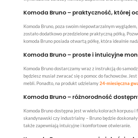
Komoda Bruno – praktyczność, której o
Komoda Bruno, poza swoim niepowtarzalnym wyglądem, of
zostało dodatkowo przedzielone praktyczną półką. Pozwo
komoda Bruno posiada otwartą półkę, która idealnie nada
Komoda Bruno – proste i intuicyjne mo
Komoda Bruno dostarczamy wraz z instrukcją do samodziel
będziesz musiał zwracać się o pomoc do fachowców. Jest
mebli. Ponadto, na produkt udzielamy
24-miesięczna gw
Komoda Bruno – różnorodność dostępny
Komoda Bruno dostępna jest w wielu kolorach korpusu i fr
skandynawski czy industrialny – Bruno będzie doskonał
także zapewniają intuicyjne i komfortowe otwieranie.