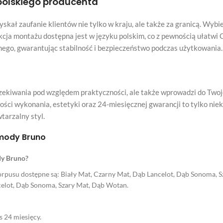
polskiego producenta
zyskał zaufanie klientów nie tylko w kraju, ale także za granicą. Wy
kcja montażu dostępna jest w języku polskim, co z pewnością ułatwi 
ego, gwarantując stabilność i bezpieczeństwo podczas użytkowania.
oczekiwania pod względem praktyczności, ale także wprowadzi do Twoj
ości wykonania, estetyki oraz 24-miesięcznej gwarancji to tylko nie
tarzalny styl.
omody Bruno
dy Bruno?
 korpusu dostępne są: Biały Mat, Czarny Mat, Dąb Lancelot, Dąb Sonoma
celot, Dąb Sonoma, Szary Mat, Dąb Wotan.
 24 miesięcy.