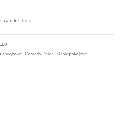
ten produkt teraz!
ELO
zuchwytowe
,
Komody Kolor
,
Meble pokojowe