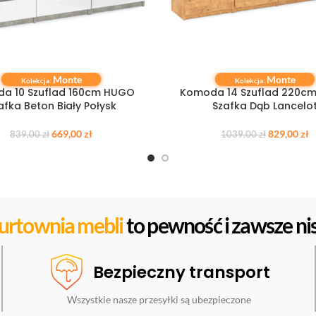
Monte
Monte
IĘ WIĘCEJ
DOWIEDZ SIĘ WIĘCEJ
Kolekcja:
Kolekcja:
a 10 Szuflad 160cm HUGO
Komoda 14 Szuflad 220c
afka Beton Biały Połysk
Szafka Dąb Lancelo
669,00
zł
829,00
zł
839,00
zł
1039,00
zł
urtownia mebli
to pewność i zawsze nis
Bezpieczny transport
Wszystkie nasze przesyłki są ubezpieczone