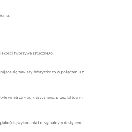
żenia.
akości tworzywa sztucznego.
ające się zawiasy. Wszystko to w połączeniu z
yle wnętrza – od klasycznego, przez loftowy i
ą jakością wykonania i oryginalnym designem.