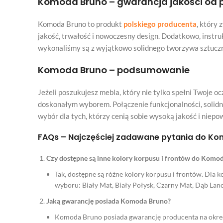
Komoda Bruno – gwarancja jakości od 
Komoda Bruno to produkt
polskiego producenta
, który 
jakość, trwałość i nowoczesny design. Dodatkowo, instru
wykonaliśmy są z wyjątkowo solidnego tworzywa sztuczn
Komoda Bruno – podsumowanie
Jeżeli poszukujesz mebla, który nie tylko spełni Twoje 
doskonałym wyborem. Połączenie funkcjonalności, solidn
wybór dla tych, którzy cenią sobie wysoką jakość i niepow
FAQs – Najczęściej zadawane pytania do K
Czy dostępne są inne kolory korpusu i frontów do Komo
Tak, dostępne są różne kolory korpusu i frontów. Dla
wyboru: Biały Mat, Biały Połysk, Czarny Mat, Dąb Lan
Jaką gwarancję posiada Komoda Bruno?
Komoda Bruno posiada gwarancję producenta na okres