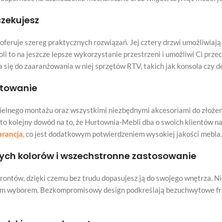
czekujesz
eruje szereg praktycznych rozwiązań. Jej cztery drzwi umożliwiają
li to na jeszcze lepsze wykorzystanie przestrzeni i umożliwi Ci pr
 się do zaaranżowania w niej sprzętów RTV, takich jak konsola czy d
ntowanie
nego montażu oraz wszystkimi niezbędnymi akcesoriami do złożenia. 
 to kolejny dowód na to, że Hurtownia-Mebli dba o swoich klientów
arancja
, co jest dodatkowym potwierdzeniem wysokiej jakości mebla.
ch kolorów i wszechstronne zastosowanie
ontów, dzięki czemu bez trudu dopasujesz ją do swojego wnętrza. Niez
ym wyborem. Bezkompromisowy design podkreślają bezuchwytowe fron