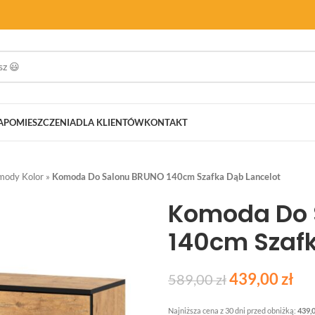
A
POMIESZCZENIA
DLA KLIENTÓW
KONTAKT
mody Kolor
»
Komoda Do Salonu BRUNO 140cm Szafka Dąb Lancelot
Komoda Do 
140cm Szafk
439,00
zł
589,00
zł
Najniższa cena z 30 dni przed obniżką:
439,