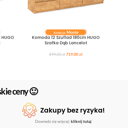
Monte
DOWIEDZ SIĘ WIĘCEJ
DODAJ 
Kolekcja:
m HUGO
Komoda 12 Szuflad 180cm HUGO
Kom
t
Szafka Dąb Lancelot
Sz
719,00
zł
899,00
zł
kie ceny 🙂
Zakupy bez ryzyka!
Dowiedz się więcej:
kliknij tutaj