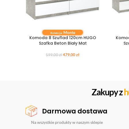
Monte
DOWIEDZ SIĘ WIĘCEJ
DOWIEDZ S
Kolekcja:
Komoda 8 Szuflad 120cm HUGO
Komod
Szafka Beton Biały Mat
Sz
479,00
zł
599,00
zł
Zakupy z
h
Darmowa dostawa
Na wszystkie produkty w naszym sklepie