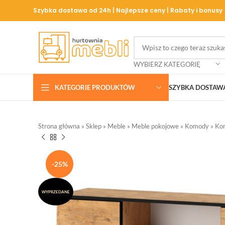
Szybka dostawa od 24h | Najlepsze ceny | Rabaty i bonusy
WYBIERZ KATEGORIĘ
KATEGORIE PRODUKTÓW
SZYBKA DOSTAW
Strona główna
»
Sklep
»
Meble
»
Meble pokojowe
»
Komody
»
Ko
-25%
WYPRZEDANE