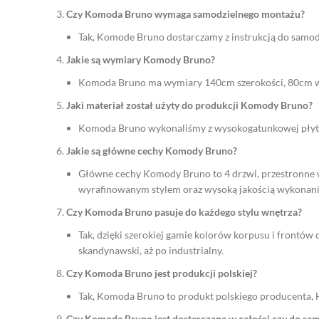
Czy Komoda Bruno wymaga samodzielnego montażu?
Tak, Komode Bruno dostarczamy z instrukcją do samodz
Jakie są wymiary Komody Bruno?
Komoda Bruno ma wymiary 140cm szerokości, 80cm wy
Jaki materiał został użyty do produkcji Komody Bruno?
Komoda Bruno wykonaliśmy z wysokogatunkowej płyty
Jakie są główne cechy Komody Bruno?
Główne cechy Komody Bruno to 4 drzwi, przestronne wnę
wyrafinowanym stylem oraz wysoką jakością wykonani
Czy Komoda Bruno pasuje do każdego stylu wnętrza?
Tak, dzięki szerokiej gamie kolorów korpusu i frontów
skandynawski, aż po industrialny.
Czy Komoda Bruno jest produkcji polskiej?
Tak, Komoda Bruno to produkt polskiego producenta, H
Czy Komoda Bruno jest dostarczana w całości czy do s