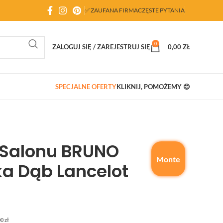
✅ ZAUFANA FIRMA
CZĘSTE PYTANIA
0
ZALOGUJ SIĘ / ZAREJESTRUJ SIĘ
0,00
ZŁ
SPECJALNE OFERTY
KLIKNIJ, POMOŻEMY 😊
Salonu BRUNO
Monte
a Dąb Lancelot
00
zł