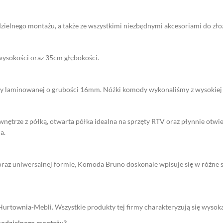
ielnego montażu, a także ze wszystkimi niezbędnymi akcesoriami do zło
sokości oraz 35cm głębokości.
 laminowanej o grubości 16mm. Nóżki komody wykonaliśmy z wysokiej j
trze z półką, otwarta półka idealna na sprzęty RTV oraz płynnie otwier
a.
 oraz uniwersalnej formie, Komoda Bruno doskonale wpisuje się w różne st
urtownia-Mebli. Wszystkie produkty tej firmy charakteryzują się wysok
amodzielnego montażu?