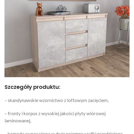
Szczegóły produktu:
– skandynawskie wzornictwo z loftowym zacięciem,
– fronty i korpus z wysokiej jakości płyty wiórowej
laminowanej,
– komoda wyposażona w dwie pojemne szafki przedzielone