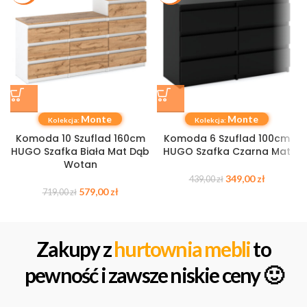
Monte
Monte
Kolekcja:
Kolekcja:
Komoda 10 Szuflad 160cm
Komoda 6 Szuflad 100cm
HUGO Szafka Biała Mat Dąb
HUGO Szafka Czarna Mat
Wotan
349,00
zł
439,00
zł
579,00
zł
719,00
zł
Zakupy z
hurtownia mebli
to
pewność i zawsze niskie ceny 🙂