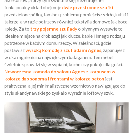
akcesoriów, a przy tym świetnie się prezentuje. Jej
funkcjonalny układ obejmuje
dwie przestronne szafki
przedzielone półką, tam bez problemu pomieścisz szkło, kubki i
talerze, a w razie potrzeby również tekstylia domowe jak koce
i pledy. Za to
trzy pojemne szuflady
o płynnym wysuwie to
idealne miejsce na drobiazgi jak klucze, kable i innego rodzaju
potrzebne w każdym domu rzeczy. W zależności, gdzie
postawisz
wysoką komodę z szufladami Agnes
, zapanujesz
w oka mgnieniu na największym bałaganem. Ten mebel
świetnie sprawdzi się w sypialni, kuchni czy pokoju dla gości.
Nowoczesna komoda do salonu
Agnes z korpusem w
kolorze dąb sonoma i frontami w kolorze beton
jest
praktyczna, a jej minimalistyczne wzornictwo nawiązujące do
stylu skandynawskiego zyskało wyraźnie loftowy szyk.