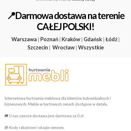
📍Darmowa dostawa na terenie
CAŁEJ POLSKI!
Warszawa
|
Poznań
|
Kraków
|
Gdańsk
|
Łódź
|
Szczecin
|
Wrocław
|
Wszystkie
Internetowa hurtownia meblowa dla klientów indywidualnych i
biznesowych. Meble w hurtowych cenach dostępne w detalu.
🚚 U nas zawsze dostawa jest darmowa za 0 zł.
🎁 Kody rabatowe i okazje cenowe.