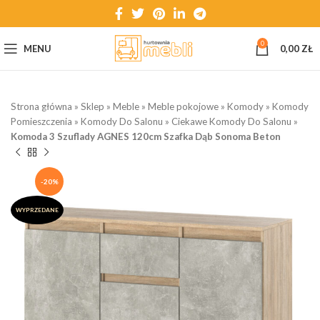
0
MENU
0,00
ZŁ
Strona główna
»
Sklep
»
Meble
»
Meble pokojowe
»
Komody
»
Komody
Pomieszczenia
»
Komody Do Salonu
»
Ciekawe Komody Do Salonu
»
Komoda 3 Szuflady AGNES 120cm Szafka Dąb Sonoma Beton
-20%
WYPRZEDANE