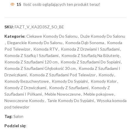
15
Ilość osób oglądających ten produkt teraz!
SKU:
FAZT_V_KA2D3SZ_SO_BE
Kategorie:
Ciekawe Komody Do Salonu
,
Duże Komody Do Salonu
,
Eleganckie Komody Do Salonu
,
Komoda Dąb Sonoma
,
Komoda
Pod Telewizor
,
Komoda RTV
,
Komoda Z Drzwiami I Szufladami
,
Komoda Z Szafką I Szufladami
,
Komoda Z Szufladą Na Biżuterię
,
Komoda Z Szufladami 120 cm
,
Komoda Z Szufladami Do Sypialni
,
Komoda Z Szufladami Głębokość 30 cm
,
Komoda Z Szufladami I
Drzwiczkami
,
Komoda Z Szufladami Pod Telewizor
,
Komody
,
Komody Bezuchwytowe
,
Komody Do Sypialni
,
Komody Kolor
,
Komody Z Drzwiczkami
,
Komody Z Szufladami
,
Komody Z
Szufladami I Półkami
,
Meble Nowoczesne
,
Meble pokojowe
,
Nowoczesne Komody
,
Tanie Komody Do Sypialni
,
Wysoka komoda
pod telewzior
Tag:
Salon
Podziel się: