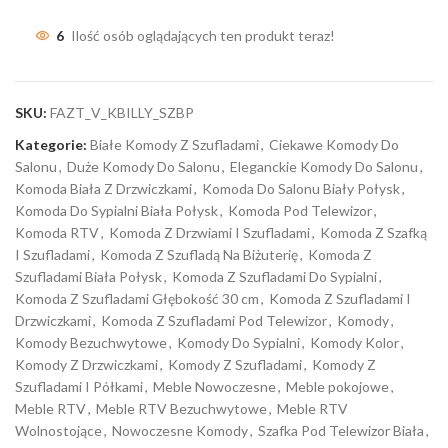
6
Ilość osób oglądających ten produkt teraz!
SKU:
FAZT_V_KBILLY_SZBP
Kategorie:
Białe Komody Z Szufladami
,
Ciekawe Komody Do
Salonu
,
Duże Komody Do Salonu
,
Eleganckie Komody Do Salonu
,
Komoda Biała Z Drzwiczkami
,
Komoda Do Salonu Biały Połysk
,
Komoda Do Sypialni Biała Połysk
,
Komoda Pod Telewizor
,
Komoda RTV
,
Komoda Z Drzwiami I Szufladami
,
Komoda Z Szafką
I Szufladami
,
Komoda Z Szufladą Na Biżuterię
,
Komoda Z
Szufladami Biała Połysk
,
Komoda Z Szufladami Do Sypialni
,
Komoda Z Szufladami Głębokość 30 cm
,
Komoda Z Szufladami I
Drzwiczkami
,
Komoda Z Szufladami Pod Telewizor
,
Komody
,
Komody Bezuchwytowe
,
Komody Do Sypialni
,
Komody Kolor
,
Komody Z Drzwiczkami
,
Komody Z Szufladami
,
Komody Z
Szufladami I Półkami
,
Meble Nowoczesne
,
Meble pokojowe
,
Meble RTV
,
Meble RTV Bezuchwytowe
,
Meble RTV
Wolnostojące
,
Nowoczesne Komody
,
Szafka Pod Telewizor Biała
,