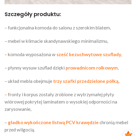
Szczegóły produktu:
– funkcjonalna komoda do salonu z szerokim blatem,
– mebel w klimacie skandynawskiego minimalizmu,
–
komoda wyposażona w
sześć bezuchwytowe szuflady,
– płynny wysuw szuflad dzięki
prowadnicom rolkowym
,
–
układ mebla obejmuje
trzy szafki przedzielone półką,
–
fronty i korpus zostały zrobione z wytrzymałej płyty
wiórowej pokrytej laminatem o wysokiej odporności na
zarysowanie,
–
gładko wykończone listwą PCV krawędzie
chronią mebel
przed wilgocią.