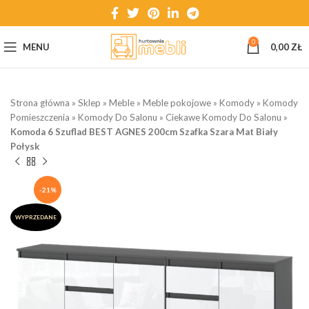
0
MENU
0,00
ZŁ
Strona główna
»
Sklep
»
Meble
»
Meble pokojowe
»
Komody
»
Komody
Pomieszczenia
»
Komody Do Salonu
»
Ciekawe Komody Do Salonu
»
Komoda 6 Szuflad BEST AGNES 200cm Szafka Szara Mat Biały
Połysk
-21%
WYPRZEDANE