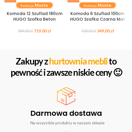
Monte
Monte
Kolekcja:
Kolekcja:
Komoda 12 Szuflad 180cm
Komoda 6 Szuflad 100cm
HUGO Szafka Beton
HUGO Szafka Czarna Mat
719,00
zł
349,00
zł
899,00
zł
439,00
zł
Zakupy z
hurtownia mebli
to
pewność i zawsze niskie ceny 🙂
Darmowa dostawa
Na wszystkie produkty w naszym sklepie