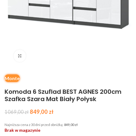
Kliknij, aby powiększyć
Monte
Komoda 6 Szuflad BEST AGNES 200cm
Szafka Szara Mat Biały Połysk
849,00
zł
1069,00
zł
Najniższa cena z 30 dni przed obniżką:
849,00
zł
Brak w magazynie