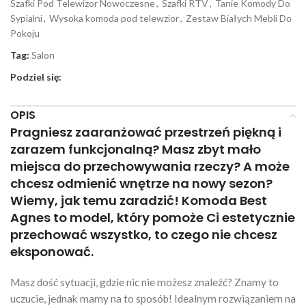
Szafki Pod Telewizor Nowoczesne
,
Szafki RTV
,
Tanie Komody Do
Sypialni
,
Wysoka komoda pod telewzior
,
Zestaw Białych Mebli Do
Pokoju
Tag:
Salon
Podziel się:
OPIS
Pragniesz zaaranżować przestrzeń piękną i
zarazem funkcjonalną? Masz zbyt mało
miejsca do przechowywania rzeczy? A może
chcesz odmienić wnętrze na nowy sezon?
Wiemy, jak temu zaradzić! Komoda Best
Agnes to model, który pomoże Ci estetycznie
przechować wszystko, to czego nie chcesz
eksponować.
Masz dość sytuacji, gdzie nic nie możesz znaleźć? Znamy to
uczucie, jednak mamy na to sposób! Idealnym rozwiązaniem na