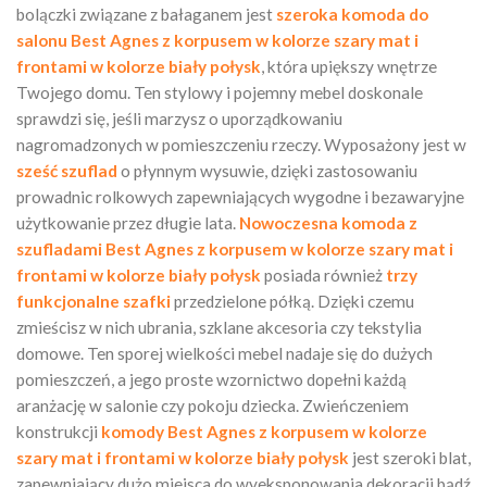
bolączki związane z bałaganem jest
szeroka komoda do
salonu Best Agnes z korpusem w kolorze szary mat i
frontami w kolorze biały połysk
, która upiększy wnętrze
Twojego domu. Ten stylowy i pojemny mebel doskonale
sprawdzi się, jeśli marzysz o uporządkowaniu
nagromadzonych w pomieszczeniu rzeczy. Wyposażony jest w
sześć szuflad
o płynnym wysuwie, dzięki zastosowaniu
prowadnic rolkowych zapewniających wygodne i bezawaryjne
użytkowanie przez długie lata.
Nowoczesna komoda z
szufladami Best Agnes z korpusem w kolorze szary mat i
frontami w kolorze biały połysk
posiada również
trzy
funkcjonalne szafki
przedzielone półką. Dzięki czemu
zmieścisz w nich ubrania, szklane akcesoria czy tekstylia
domowe. Ten sporej wielkości mebel nadaje się do dużych
pomieszczeń, a jego proste wzornictwo dopełni każdą
aranżację w salonie czy pokoju dziecka. Zwieńczeniem
konstrukcji
komody Best Agnes z korpusem w kolorze
szary mat i frontami w kolorze biały połysk
jest szeroki blat,
zapewniający dużo miejsca do wyeksponowania dekoracji bądź