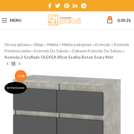
0
MENU
0,00
ZŁ
Strona główna
»
Sklep
»
Meble
»
Meble pokojowe
»
Komody
»
Komody
Pomieszczenia
»
Komody Do Salonu
»
Ciekawe Komody Do Salonu
»
Komoda 2 Szuflady OLEKSA 80cm Szafka Beton Szary Mat
-27%
WYPRZEDANE