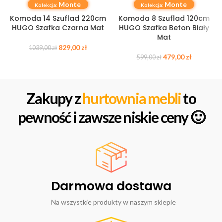
Monte
Monte
Kolekcja:
Kolekcja:
Komoda 14 Szuflad 220cm
Komoda 8 Szuflad 120cm
HUGO Szafka Czarna Mat
HUGO Szafka Beton Biały
Mat
829,00
zł
1039,00
zł
479,00
zł
599,00
zł
Zakupy z
hurtownia mebli
to
pewność i zawsze niskie ceny 🙂
Darmowa dostawa
Na wszystkie produkty w naszym sklepie