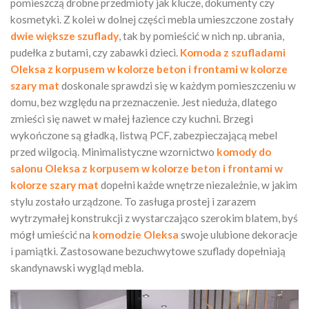
pomieszczą drobne przedmioty jak klucze, dokumenty czy
kosmetyki. Z kolei w dolnej części mebla umieszczone zostały
dwie większe szuflady
, tak by pomieścić w nich np. ubrania,
pudełka z butami, czy zabawki dzieci.
Komoda z szufladami
Oleksa z korpusem w kolorze beton i frontami w kolorze
szary mat
doskonale sprawdzi się w każdym pomieszczeniu w
domu, bez względu na przeznaczenie. Jest nieduża, dlatego
zmieści się nawet w małej łazience czy kuchni. Brzegi
wykończone są gładką, listwą PCF, zabezpieczającą mebel
przed wilgocią. Minimalistyczne wzornictwo
komody do
salonu Oleksa
z korpusem w kolorze beton i frontami w
kolorze szary mat
dopełni każde wnętrze niezależnie, w jakim
stylu zostało urządzone. To zasługa prostej i zarazem
wytrzymałej konstrukcji z wystarczająco szerokim blatem, byś
mógł umieścić na
komodzie Oleksa
swoje ulubione dekoracje
i pamiątki. Zastosowane bezuchwytowe szuflady dopełniają
skandynawski wygląd mebla.