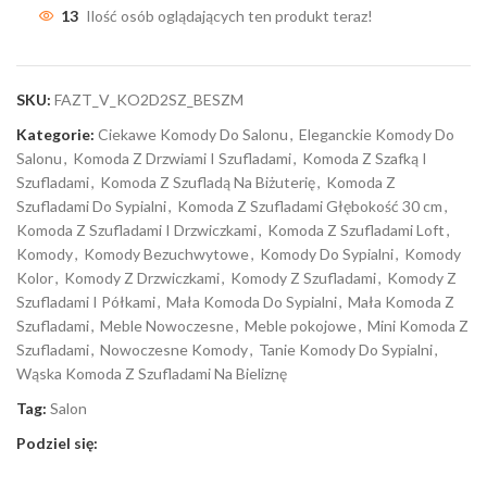
13
Ilość osób oglądających ten produkt teraz!
SKU:
FAZT_V_KO2D2SZ_BESZM
Kategorie:
Ciekawe Komody Do Salonu
,
Eleganckie Komody Do
Salonu
,
Komoda Z Drzwiami I Szufladami
,
Komoda Z Szafką I
Szufladami
,
Komoda Z Szufladą Na Biżuterię
,
Komoda Z
Szufladami Do Sypialni
,
Komoda Z Szufladami Głębokość 30 cm
,
Komoda Z Szufladami I Drzwiczkami
,
Komoda Z Szufladami Loft
,
Komody
,
Komody Bezuchwytowe
,
Komody Do Sypialni
,
Komody
Kolor
,
Komody Z Drzwiczkami
,
Komody Z Szufladami
,
Komody Z
Szufladami I Półkami
,
Mała Komoda Do Sypialni
,
Mała Komoda Z
Szufladami
,
Meble Nowoczesne
,
Meble pokojowe
,
Mini Komoda Z
Szufladami
,
Nowoczesne Komody
,
Tanie Komody Do Sypialni
,
Wąska Komoda Z Szufladami Na Bieliznę
Tag:
Salon
Podziel się: