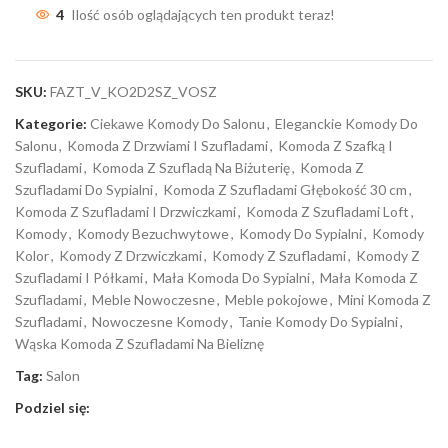
4
Ilość osób oglądających ten produkt teraz!
SKU:
FAZT_V_KO2D2SZ_VOSZ
Kategorie:
Ciekawe Komody Do Salonu
,
Eleganckie Komody Do
Salonu
,
Komoda Z Drzwiami I Szufladami
,
Komoda Z Szafką I
Szufladami
,
Komoda Z Szufladą Na Biżuterię
,
Komoda Z
Szufladami Do Sypialni
,
Komoda Z Szufladami Głębokość 30 cm
,
Komoda Z Szufladami I Drzwiczkami
,
Komoda Z Szufladami Loft
,
Komody
,
Komody Bezuchwytowe
,
Komody Do Sypialni
,
Komody
Kolor
,
Komody Z Drzwiczkami
,
Komody Z Szufladami
,
Komody Z
Szufladami I Półkami
,
Mała Komoda Do Sypialni
,
Mała Komoda Z
Szufladami
,
Meble Nowoczesne
,
Meble pokojowe
,
Mini Komoda Z
Szufladami
,
Nowoczesne Komody
,
Tanie Komody Do Sypialni
,
Wąska Komoda Z Szufladami Na Bieliznę
Tag:
Salon
Podziel się: