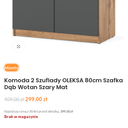
Kliknij, aby powiększyć
Monte
Komoda 2 Szuflady OLEKSA 80cm Szafka
Dąb Wotan Szary Mat
299,00
zł
409,00
zł
Najniższa cena z 30 dni przed obniżką:
299,00
zł
Brak w magazynie