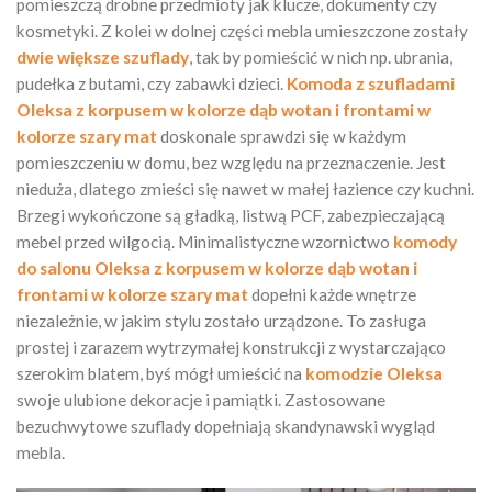
pomieszczą drobne przedmioty jak klucze, dokumenty czy
kosmetyki. Z kolei w dolnej części mebla umieszczone zostały
dwie większe szuflady
, tak by pomieścić w nich np. ubrania,
pudełka z butami, czy zabawki dzieci.
Komoda z szufladami
Oleksa z korpusem w kolorze dąb wotan i frontami w
kolorze szary mat
doskonale sprawdzi się w każdym
pomieszczeniu w domu, bez względu na przeznaczenie. Jest
nieduża, dlatego zmieści się nawet w małej łazience czy kuchni.
Brzegi wykończone są gładką, listwą PCF, zabezpieczającą
mebel przed wilgocią. Minimalistyczne wzornictwo
komody
do salonu
Oleksa z korpusem w kolorze dąb wotan i
frontami w kolorze szary mat
dopełni każde wnętrze
niezależnie, w jakim stylu zostało urządzone. To zasługa
prostej i zarazem wytrzymałej konstrukcji z wystarczająco
szerokim blatem, byś mógł umieścić na
komodzie Oleksa
swoje ulubione dekoracje i pamiątki. Zastosowane
bezuchwytowe szuflady dopełniają skandynawski wygląd
mebla.