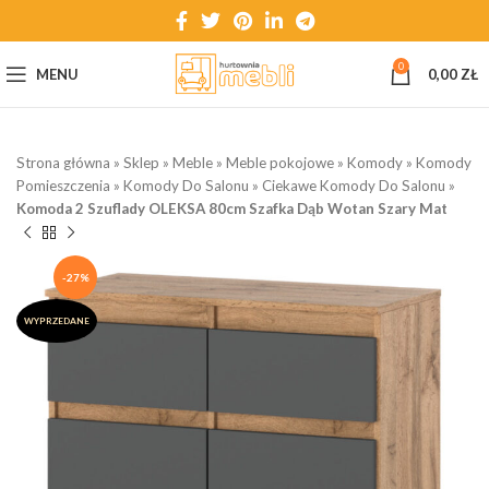
0
MENU
0,00
ZŁ
Strona główna
»
Sklep
»
Meble
»
Meble pokojowe
»
Komody
»
Komody
Pomieszczenia
»
Komody Do Salonu
»
Ciekawe Komody Do Salonu
»
Komoda 2 Szuflady OLEKSA 80cm Szafka Dąb Wotan Szary Mat
-27%
WYPRZEDANE