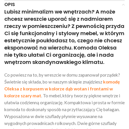
OPIS
Lubisz minimalizm we wnętrzach? A może
chcesz wreszcie uporać się z nadmiarem
rzeczy w pomieszczeniu? Z pewnością przyda
Ci się funkcjonalny i stylowy mebel, w którym
estetycznie poukładasz to, czego nie chcesz
eksponować na wierzchu. Komoda Oleksa
nie tylko ułatwi Ci organizację, ale i nada
wnętrzom skandynawskiego klimatu.
Co powiesz na to, by wreszcie w domu zapanował porządek?
Świetnie się składa, bo w naszym sklepie znajdziesz
komodę
Oleksa z korpusem w kolorze dąb wotan i frontami w
kolorze szary mat
. To mebel, który tworzy piękne wnętrze i
ułatwia codzienną organizację. Kompaktowa i prosta w formie
komoda to doskonały sposób na przytłaczający Cię bałagan.
Wyposażona w dwie szuflady płynnie wysuwane na
wygodnych prowadnicach rolkowych. Dwie górne szuflady