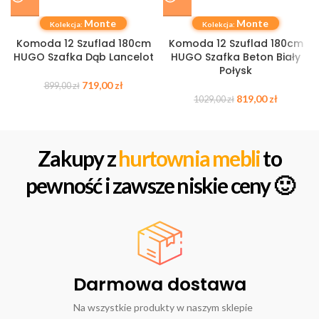
Monte
Monte
Kolekcja:
Kolekcja:
Komoda 12 Szuflad 180cm
Komoda 12 Szuflad 180cm
HUGO Szafka Dąb Lancelot
HUGO Szafka Beton Biały
Połysk
719,00
zł
899,00
zł
819,00
zł
1029,00
zł
Zakupy z
hurtownia mebli
to
pewność i zawsze niskie ceny 🙂
Darmowa dostawa
Na wszystkie produkty w naszym sklepie