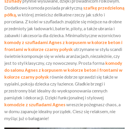
szuflady
płynnie wysuwane, dzięki prowadnicom rolkowym.
Dodatkowo komoda posiada praktyczną
szafkę przedzieloną
półką,
w której zmieścisz delikatne rzeczy jak szkło i
porcelana. Z kolei w szufladach znajdzie się miejsce na drobne
przedmioty jak ładowarki, baterie, piloty, a także ubrania i
zabawki i akcesoria dla dziecka. Minimalistyczne wzornictwo
komody z szufladami Agnes
z korpusem w kolorze beton i
frontami w kolorze czarny połysk
utrzymane w stylu scandi
świetnie komponuje się w wielu aranżacjach, niezależnie, czy
jest to styl klasyczny, czy nowoczesny. Prosta forma
komody
do salonu Agnes z korpusem w kolorze beton i frontami w
kolorze czarny połysk
równie dobrze sprawdzi się także w
sypialni, pokoju dziecka czy łazience. Gładkie brzegi i
przestronny blat idealny do wyeksponowania cennych
pamiątek i dekoracji. Dzięki funkcjonalnej i stylowej
komodzie z szufladami Agnes
wreszcie pożegnasz chaos, a
w domu zapanuje idealny porządek. Ciesz się relaksem, nie
myśląc już o bałaganie!