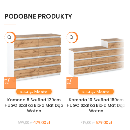
PODOBNE PRODUKTY
-20%
-19%
Monte
Monte
Kolekcja:
Kolekcja:
Komoda 8 Szuflad 120cm
Komoda 10 Szuflad 160cm
HUGO Szafka Biała Mat Dąb
HUGO Szafka Biała Mat Dąb
Wotan
Wotan
479,00
zł
579,00
zł
599,00
zł
719,00
zł