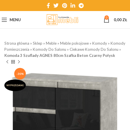
0
MENU
0,00
ZŁ
Strona główna
»
Sklep
»
Meble
»
Meble pokojowe
»
Komody
»
Komody
Pomieszczenia
»
Komody Do Salonu
»
Ciekawe Komody Do Salonu
»
Komoda 3 Szuflady AGNES 80cm Szafka Beton Czarny Połysk
-30%
WYPRZEDANE