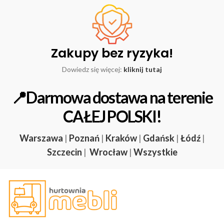
Zakupy bez ryzyka!
Dowiedz się więcej:
kliknij tutaj
📍Darmowa dostawa na terenie
CAŁEJ POLSKI!
Warszawa
|
Poznań
|
Kraków
|
Gdańsk
|
Łódź
|
Szczecin
|
Wrocław
|
Wszystkie