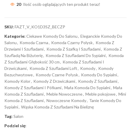
20
Ilość osób oglądających ten produkt teraz!
SKU:
FAZT_V_KO1D3SZ_BECZP
Kategorie:
Ciekawe Komody Do Salonu
,
Eleganckie Komody Do
Salonu
,
Komoda Czarna
,
Komoda Czarny Polysk
,
Komoda Z
Drzwiami I Szufladami
,
Komoda Z Szafką I Szufladami
,
Komoda Z
Szufladą Na Biżuterię
,
Komoda Z Szufladami Do Sypialni
,
Komoda
Z Szufladami Głębokość 30 cm
,
Komoda Z Szufladami I
Drzwiczkami
,
Komoda Z Szufladami Loft
,
Komody
,
Komody
Bezuchwytowe
,
Komody Czarne Połysk
,
Komody Do Sypialni
,
Komody Kolor
,
Komody Z Drzwiczkami
,
Komody Z Szufladami
,
Komody Z Szufladami I Półkami
,
Mała Komoda Do Sypialni
,
Mała
Komoda Z Szufladami
,
Meble Nowoczesne
,
Meble pokojowe
,
Mini
Komoda Z Szufladami
,
Nowoczesne Komody
,
Tanie Komody Do
Sypialni
,
Wąska Komoda Z Szufladami Na Bieliznę
Tag:
Salon
Podziel się: