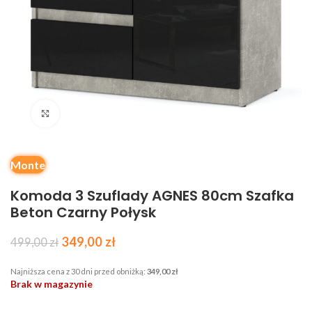
Kliknij, aby powiększyć
Monte
Komoda 3 Szuflady AGNES 80cm Szafka
Beton Czarny Połysk
349,00
zł
499,00
zł
Najniższa cena z 30 dni przed obniżką:
349,00
zł
Brak w magazynie