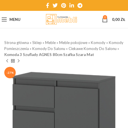
0
MENU
0,00
ZŁ
Strona główna
»
Sklep
»
Meble
»
Meble pokojowe
»
Komody
»
Komody
Pomieszczenia
»
Komody Do Salonu
»
Ciekawe Komody Do Salonu
»
Komoda 3 Szuflady AGNES 80cm Szafka Szara Mat
-27%