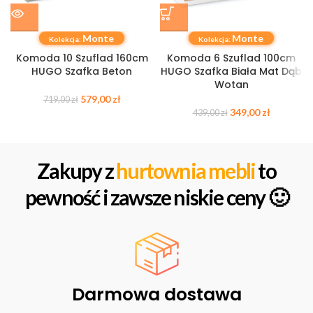
Monte
Monte
Kolekcja:
Kolekcja:
Komoda 10 Szuflad 160cm
Komoda 6 Szuflad 100cm
HUGO Szafka Beton
HUGO Szafka Biała Mat Dąb
Wotan
579,00
zł
719,00
zł
349,00
zł
439,00
zł
Zakupy z
hurtownia mebli
to
pewność i zawsze niskie ceny 🙂
Darmowa dostawa