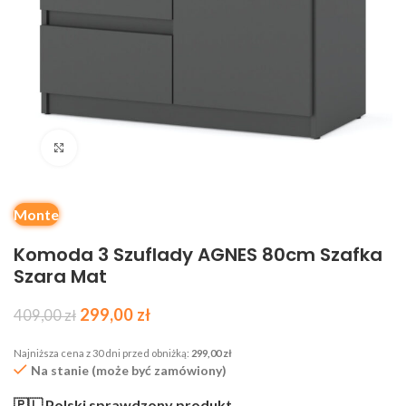
Kliknij, aby powiększyć
Monte
Komoda 3 Szuflady AGNES 80cm Szafka
Szara Mat
299,00
zł
409,00
zł
Najniższa cena z 30 dni przed obniżką:
299,00
zł
Na stanie (może być zamówiony)
🇵🇱 Polski sprawdzony produkt