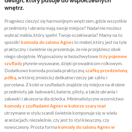
design, który pasuje do współczesnych
wnętrz.
Pragniesz cieszyć się harmonijnym wnętrzem, gdzie wszystkie
przedmioty i ubrania mają swoje miejsce? Nadal nie możesz
wybrać mebla, który spełni Twoje oczekiwania? Mamy na to
sposób!
komoda do salonu Agnes
to mebel, który jest na tyle
praktyczny i świetnie się prezentuje, że nie przejdziesz obok
niego obojętnie. Wyposażony w bezuchwytowe
trzy pojemne
szuflady
płynnie wysuwane, dzięki prowadnicom rolkowym.
Dodatkowo komoda posiada praktyczną
szafkę przedzieloną
półką,
w której zmieścisz delikatne rzeczy jak szkło i
porcelana. Z kolei w szufladach znajdzie się miejsce na drobne
przedmioty jak ładowarki, baterie, piloty, a także ubrania i
zabawki i akcesoria dla dziecka. Minimalistyczne wzornictwo
komody z szufladami Agnes
w kolorze szary mat
utrzymane w stylu scandi świetnie komponuje się w wielu
aranżacjach, niezależnie, czy jest to styl klasyczny, czy
nowoczesny. Prosta forma
komody do salonu Agnes w