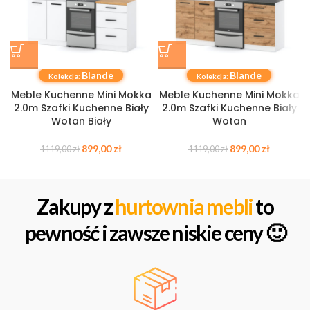
Blande
Blande
Kolekcja:
Kolekcja:
Meble Kuchenne Mini Mokka
Meble Kuchenne Mini Mokka
2.0m Szafki Kuchenne Biały
2.0m Szafki Kuchenne Biały
Wotan Biały
Wotan
899,00
zł
899,00
zł
1119,00
zł
1119,00
zł
Zakupy z
hurtownia mebli
to
pewność i zawsze niskie ceny 🙂