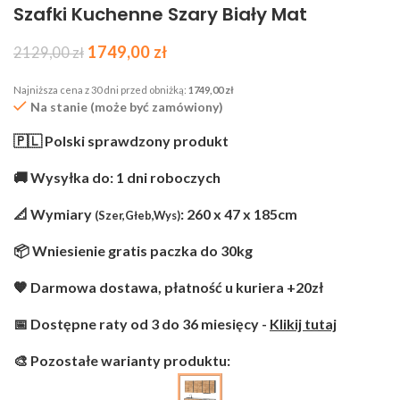
Szafki Kuchenne Szary Biały Mat
1749,00
zł
2129,00
zł
Najniższa cena z 30 dni przed obniżką:
1749,00
zł
Na stanie (może być zamówiony)
🇵🇱 Polski sprawdzony produkt
🚚 Wysyłka do: 1 dni roboczych
📐 Wymiary
: 260 x 47 x 185cm
(Szer,Głeb,Wys)
📦 Wniesienie gratis paczka do 30kg
🧡 Darmowa dostawa, płatność u kuriera +20zł
📅 Dostępne raty od 3 do 36 miesięcy -
Klikij tutaj
🎨 Pozostałe warianty produktu: