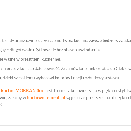
e trendy aranżacyjne, dzięki czemu Twoja kuchnia zawsze będzie wygląda
ające długotrwałe użytkowanie bez obaw o uszkodzenia.
kle ważne w przestrzeni kuchennej.
nym przesyłkom, co daje pewność, że zamówione meble dotrą do Ciebie w
b
, dzięki szerokiemu wyborowi kolorów i opcji rozbudowy zestawu.
j kuchni MOKKA 2.4m
. Jest to nie tylko inwestycja w piękno i styl
awie, zakupy w
hurtownia-mebli.pl
są jeszcze prostsze i bardziej kom
ś.