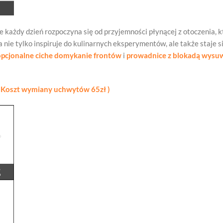
 każdy dzień rozpoczyna się od przyjemności płynącej z otoczenia, kt
ra nie tylko inspiruje do kulinarnych eksperymentów, ale także staje
opcjonalne ciche domykanie frontów
i
prowadnice z blokadą wysu
 Koszt wymiany uchwytów 65zł )