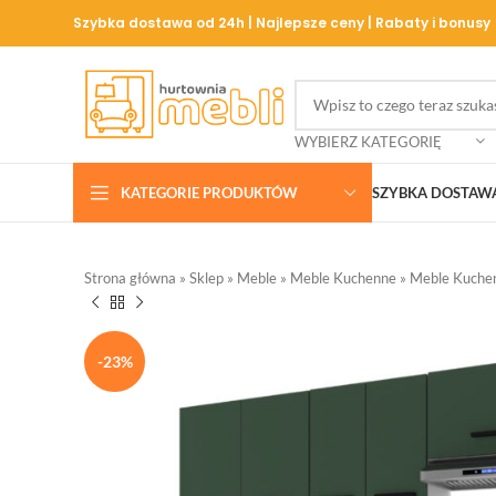
Szybka dostawa od 24h | Najlepsze ceny | Rabaty i bonusy
WYBIERZ KATEGORIĘ
KATEGORIE PRODUKTÓW
SZYBKA DOSTAW
Strona główna
»
Sklep
»
Meble
»
Meble Kuchenne
»
Meble Kuche
-23%