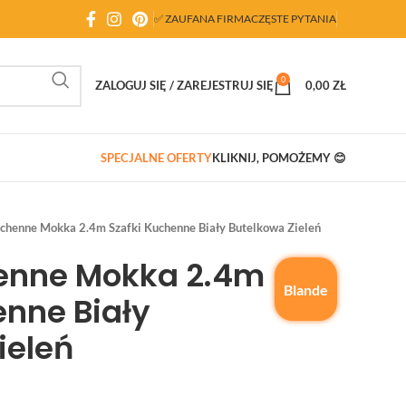
✅ ZAUFANA FIRMA
CZĘSTE PYTANIA
0
ZALOGUJ SIĘ / ZAREJESTRUJ SIĘ
0,00
ZŁ
SPECJALNE OFERTY
KLIKNIJ, POMOŻEMY 😊
chenne Mokka 2.4m Szafki Kuchenne Biały Butelkowa Zieleń
enne Mokka 2.4m
Blande
enne Biały
ieleń