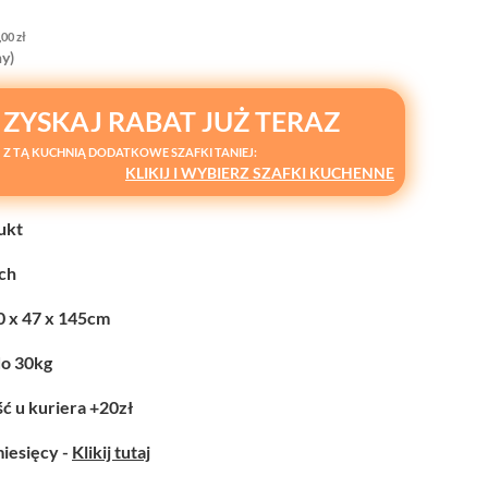
,00
zł
y)
ZYSKAJ RABAT JUŻ TERAZ
Z TĄ KUCHNIĄ DODATKOWE SZAFKI TANIEJ:
KLIKIJ I WYBIERZ SZAFKI KUCHENNE
ukt
ych
0 x 47 x 145cm
do 30kg
ć u kuriera +20zł
miesięcy -
Klikij tutaj