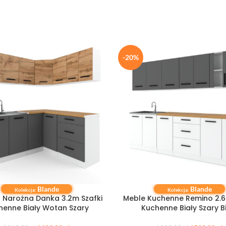
-20%
Blande
Blande
 KOSZYKA
DODAJ DO KOSZYKA
Kolekcja:
Kolekcja:
 Narożna Danka 3.2m Szafki
Meble Kuchenne Remino 2.6
henne Biały Wotan Szary
Kuchenne Biały Szary B