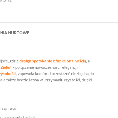
ELZIEL
NIA HURTOWE
jsce, gdzie
design spotyka się z funkcjonalnością
, a
Zieleń
– połączenie nowoczesności, elegancji i
wysokości
, zapewnia komfort i przestrzeń niezbędną do
 ale także będzie łatwa w utrzymaniu czystości, dzięki
asy i stylu.
 zarysowania i wilgoć.