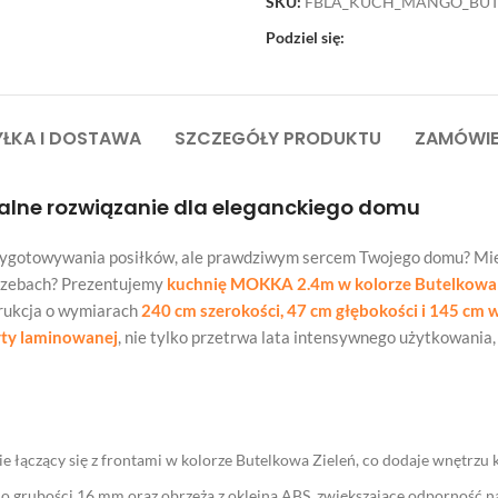
SKU:
FBLA_KUCH_MANGO_BUT
Podziel się:
ŁKA I DOSTAWA
SZCZEGÓŁY PRODUKTU
ZAMÓWIE
alne rozwiązanie dla eleganckiego domu
przygotowywania posiłków, ale prawdziwym sercem Twojego domu? Mie
trzebach? Prezentujemy
kuchnię MOKKA 2.4m w kolorze Butelkowa 
rukcja o wymiarach
240 cm szerokości, 47 cm głębokości i 145 cm 
yty laminowanej
, nie tylko przetrwa lata intensywnego użytkowania,
e łączący się z frontami w kolorze Butelkowa Zieleń, co dodaje wnętrzu kl
o grubości 16 mm oraz obrzeża z okleiną ABS, zwiększające odporność na