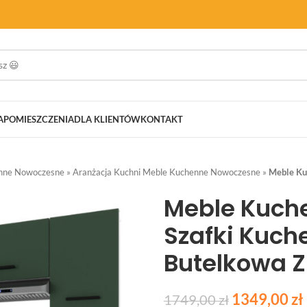
A
POMIESZCZENIA
DLA KLIENTÓW
KONTAKT
nne Nowoczesne
»
Aranżacja Kuchni Meble Kuchenne Nowoczesne
»
Meble Ku
Meble Kuch
Szafki Kuch
Butelkowa Z
1349,00
zł
1749,00
zł