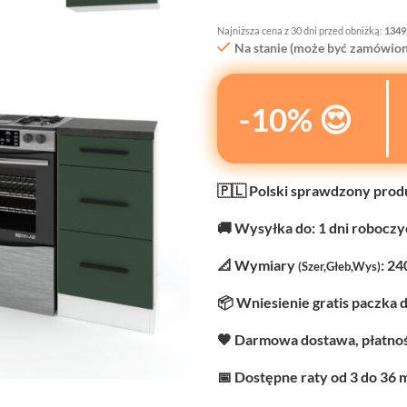
Najniższa cena z 30 dni przed obniżką:
1349
Na stanie (może być zamówion
-10% 😍
🇵🇱 Polski sprawdzony prod
🚚 Wysyłka do: 1 dni robocz
📐 Wymiary
: 24
(Szer,Głeb,Wys)
📦 Wniesienie gratis paczka 
🧡 Darmowa dostawa, płatnoś
📅 Dostępne raty od 3 do 36 