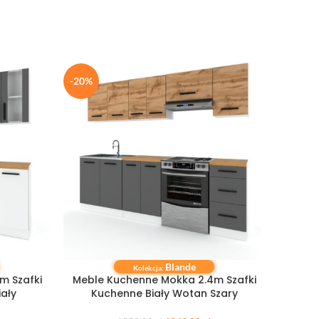
-20%
-20%
Blande
DODAJ DO KOSZYKA
DODAJ 
Kolekcja:
m Szafki
Meble Kuchenne Mokka 2.4m Szafki
Meble
iały
Kuchenne Biały Wotan Szary
K