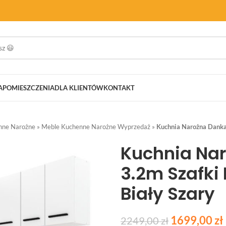
A
POMIESZCZENIA
DLA KLIENTÓW
KONTAKT
nne Narożne
»
Meble Kuchenne Narożne Wyprzedaż
»
Kuchnia Narożna Danka 
Kuchnia Na
3.2m Szafki
Biały Szary
1699,00
zł
2249,00
zł