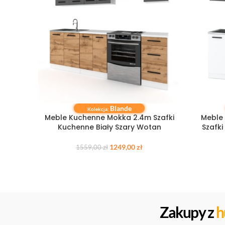
Blande
DODAJ DO KOSZYKA
DODAJ DO
Kolekcja:
Meble Kuchenne Mokka 2.4m Szafki
Meble 
Kuchenne Biały Szary Wotan
Szafki
1249,00
zł
1559,00
zł
Zakupy z
h