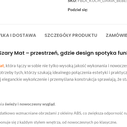
SKU:
FBLA_KUCH_DARIA_BEBE
Podziel się:
ŁKA I DOSTAWA
SZCZEGÓŁY PRODUKTU
ZAMÓWIE
Szary Mat
– przestrzeń, gdzie design spotyka fu
at
, która łączy w sobie nie tylko wysoką jakość wykonania i nowocze
rzeby tych, którzy szukają idealnego połączenia estetyki i praktyczn
 jej eleganckie wykończenie i przemyślana konstrukcja sprawiają, że
nia
świeży i nowoczesny wygląd
.
odatkowo wzmacniane obrzeżami z okleiny ABS, co zwiększa odporność na
onuje się z każdym stylem wnętrza, od nowoczesnych po klasyczne.