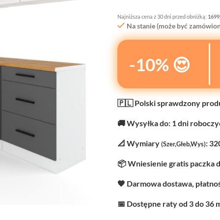
Najniższa cena z 30 dni przed obniżką:
1699
Na stanie (może być zamówion
-10% 😍
🇵🇱 Polski sprawdzony prod
🚚 Wysyłka do: 1 dni robocz
📐 Wymiary
: 32
(Szer,Głeb,Wys)
📦 Wniesienie gratis paczka 
🧡 Darmowa dostawa, płatnoś
📅 Dostępne raty od 3 do 36 