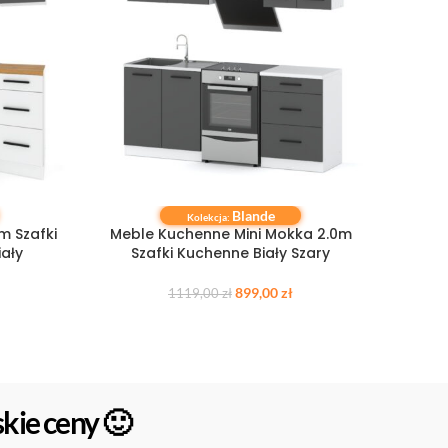
Blande
DODAJ DO KOSZYKA
DODAJ 
Kolekcja:
m Szafki
Meble Kuchenne Mini Mokka 2.0m
Meble
iały
Szafki Kuchenne Biały Szary
K
899,00
zł
1119,00
zł
kie ceny 🙂