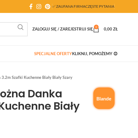
✅ ZAUFANA FIRMA
CZĘSTE PYTANIA
0
ZALOGUJ SIĘ / ZAREJESTRUJ SIĘ
0,00
ZŁ
SPECJALNE OFERTY
KLIKNIJ, POMOŻEMY 😊
3.2m Szafki Kuchenne Biały Biały Szary
rożna Danka
Blande
 Kuchenne Biały