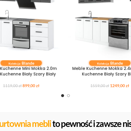
Blande
Blande
 KOSZYKA
DODAJ DO KOSZYKA
Kolekcja:
Kolekcja:
Kuchenne Mini Mokka 2.0m
Meble Kuchenne Mokka 2.4
 Kuchenne Biały Szary Biały
Kuchenne Biały Szary B
899,00
zł
1249,00
zł
1119,00
zł
1559,00
zł
urtownia mebli
to pewność i zawsze nis