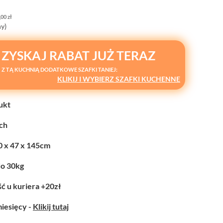
,00
zł
y)
ZYSKAJ RABAT JUŻ TERAZ
Z TĄ KUCHNIĄ DODATKOWE SZAFKI TANIEJ:
KLIKIJ I WYBIERZ SZAFKI KUCHENNE
ukt
ych
0 x 47 x 145cm
do 30kg
ć u kuriera +20zł
miesięcy -
Klikij tutaj