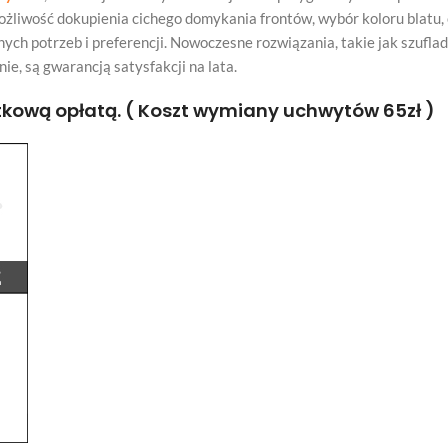
możliwość dokupienia cichego domykania frontów, wybór koloru blatu
ych potrzeb i preferencji. Nowoczesne rozwiązania, takie jak szufl
e, są gwarancją satysfakcji na lata.
ową opłatą. ( Koszt wymiany uchwytów 65zł )