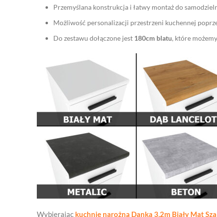
Przemyślana konstrukcja i łatwy montaż do samodzie
Możliwość personalizacji przestrzeni kuchennej poprz
Do zestawu dołączone jest
180cm blatu
, które możem
Wybierając
kuchnię narożną Danka 3.2m Biały Mat Sz