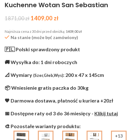
Kuchenne Wotan San Sebastian
1409,00
zł
1871,00
zł
Najniższa cena z 30 dni przed obniżką:
1409,00
zł
Na stanie (może być zamówiony)
🇵🇱 Polski sprawdzony produkt
🚚 Wysyłka do: 1 dni roboczych
📐 Wymiary
: 200 x 47 x 145cm
(Szer,Głeb,Wys)
📦 Wniesienie gratis paczka do 30kg
🧡 Darmowa dostawa, płatność u kuriera +20zł
📅 Dostępne raty od 3 do 36 miesięcy -
Klikij tutaj
🎨 Pozostałe warianty produktu:
+13