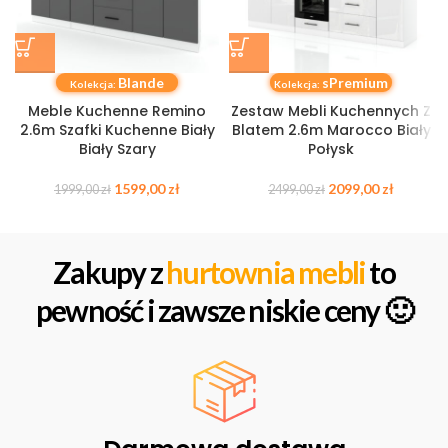
Blande
sPremium
Kolekcja:
Kolekcja:
Meble Kuchenne Remino
Zestaw Mebli Kuchennych Z
2.6m Szafki Kuchenne Biały
Blatem 2.6m Marocco Biały
Biały Szary
Połysk
1599,00
zł
2099,00
zł
1999,00
zł
2499,00
zł
Zakupy z
hurtownia mebli
to
pewność i zawsze niskie ceny 🙂