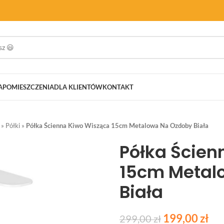
A
POMIESZCZENIA
DLA KLIENTÓW
KONTAKT
»
Półki
»
Półka Ścienna Kiwo Wisząca 15cm Metalowa Na Ozdoby Biała
Półka Ścien
15cm Metal
Biała
199,00
zł
299,00
zł