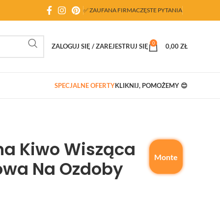
✅ ZAUFANA FIRMA
CZĘSTE PYTANIA
0
ZALOGUJ SIĘ / ZAREJESTRUJ SIĘ
0,00
ZŁ
SPECJALNE OFERTY
KLIKNIJ, POMOŻEMY 😊
na Kiwo Wisząca
Monte
owa Na Ozdoby