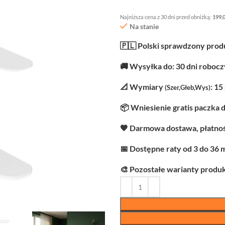
Najniższa cena z 30 dni przed obniżką:
199,
Na stanie
🇵🇱 Polski sprawdzony prod
🚚 Wysyłka do: 30 dni roboc
📐 Wymiary
: 15
(Szer,Głeb,Wys)
📦 Wniesienie gratis paczka 
🧡 Darmowa dostawa, płatnoś
📅 Dostępne raty od 3 do 36 
🎨 Pozostałe warianty produk