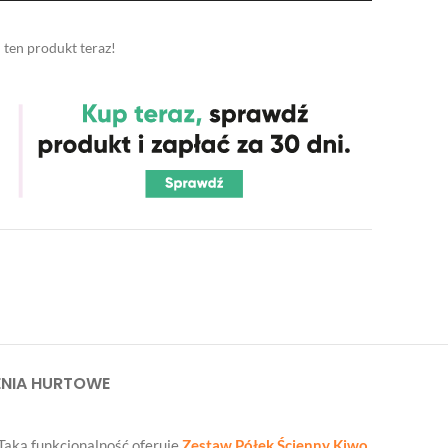
 ten produkt teraz!
NIA HURTOWE
 Taką funkcjonalność oferuje
Zestaw Półek Ścienny Kiwo