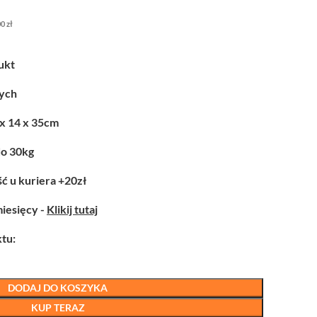
00
zł
ukt
zych
 x 14 x 35cm
do 30kg
ć u kuriera +20zł
miesięcy -
Klikij tutaj
tu:
DODAJ DO KOSZYKA
KUP TERAZ