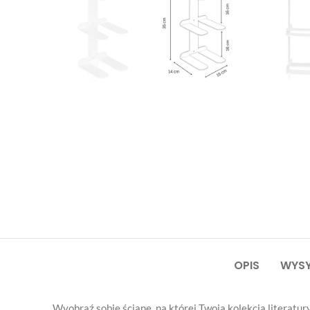
OPIS
WYSY
Wyobraź sobie ścianę, na której Twoja kolekcja literatu