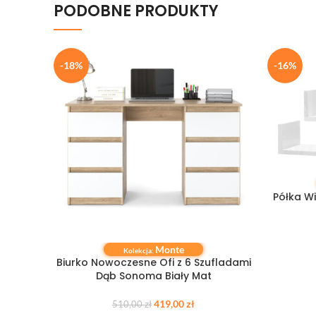
PODOBNE PRODUKTY
-18%
-16%
DODAJ DO
Półka W
Monte
DODAJ DO KOSZYKA
Kolekcja:
Biurko Nowoczesne Ofi z 6 Szufladami
Dąb Sonoma Biały Mat
419,00
zł
510,00
zł