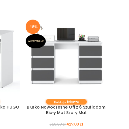
-18%
-18%
WYPRZEDANE
WYPRZEDA
Monte
DOWIEDZ SIĘ WIĘCEJ
DOWIEDZ
Kolekcja:
ecka HUGO
Biurko Nowoczesne Ofi z 6 Szufladami
Biurko
Biały Mat Szary Mat
419,00
zł
510,00
zł