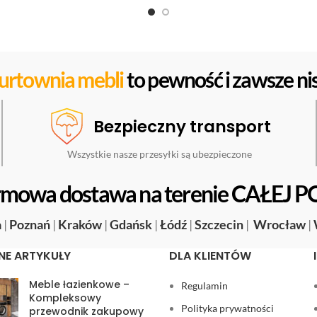
urtownia mebli
to pewność i zawsze nis
Bezpieczny transport
Wszystkie nasze przesyłki są ubezpieczone
mowa dostawa na terenie CAŁEJ P
a
|
Poznań
|
Kraków
|
Gdańsk
|
Łódź
|
Szczecin
|
Wrocław
|
NE ARTYKUŁY
DLA KLIENTÓW
Meble łazienkowe –
Regulamin
Kompleksowy
Polityka prywatności
przewodnik zakupowy