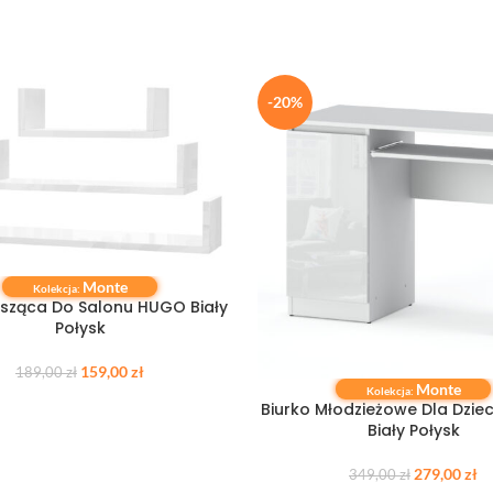
-20%
Monte
 KOSZYKA
Kolekcja:
isząca Do Salonu HUGO Biały
Połysk
159,00
zł
189,00
zł
Monte
DODAJ DO KOSZYKA
Kolekcja:
Biurko Młodzieżowe Dla Dzi
Biały Połysk
279,00
zł
349,00
zł