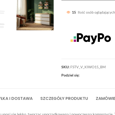
15
Ilość osób oglądających
SKU:
FSTV_V_KIWO15_BM
Podziel się:
ŁKA I DOSTAWA
SZCZEGÓŁY PRODUKTU
ZAMÓWIE
ry unosi się lekko, tworząc uporządkowaną i nowoczesną kompozycję.