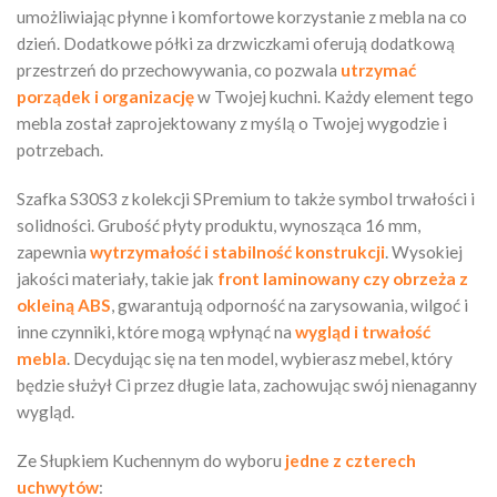
umożliwiając płynne i komfortowe korzystanie z mebla na co
dzień. Dodatkowe półki za drzwiczkami oferują dodatkową
przestrzeń do przechowywania, co pozwala
utrzymać
porządek i organizację
w Twojej kuchni. Każdy element tego
mebla został zaprojektowany z myślą o Twojej wygodzie i
potrzebach.
Szafka S30S3 z kolekcji SPremium to także symbol trwałości i
solidności. Grubość płyty produktu, wynosząca 16 mm,
zapewnia
wytrzymałość i stabilność konstrukcji
. Wysokiej
jakości materiały, takie jak
front laminowany czy obrzeża z
okleiną ABS
, gwarantują odporność na zarysowania, wilgoć i
inne czynniki, które mogą wpłynąć na
wygląd i trwałość
mebla
. Decydując się na ten model, wybierasz mebel, który
będzie służył Ci przez długie lata, zachowując swój nienaganny
wygląd.
Ze Słupkiem Kuchennym do wyboru
jedne z czterech
uchwytów
: