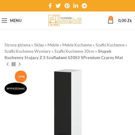
0
MENU
0,00
ZŁ
Strona główna
»
Sklep
»
Meble
»
Meble Kuchenne
»
Szafki Kuchenne
»
Szafki Kuchenne Wymiary
»
Szafki Kuchenne 30cm
»
Słupek
Kuchenny Stojący Z 3 Szufladami S30S3 SPremium Czarny Mat
-29%
WYPRZEDANE