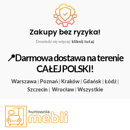
Zakupy bez ryzyka!
Dowiedz się więcej:
kliknij tutaj
📍Darmowa dostawa na terenie
CAŁEJ POLSKI!
Warszawa
|
Poznań
|
Kraków
|
Gdańsk
|
Łódź
|
Szczecin
|
Wrocław
|
Wszystkie