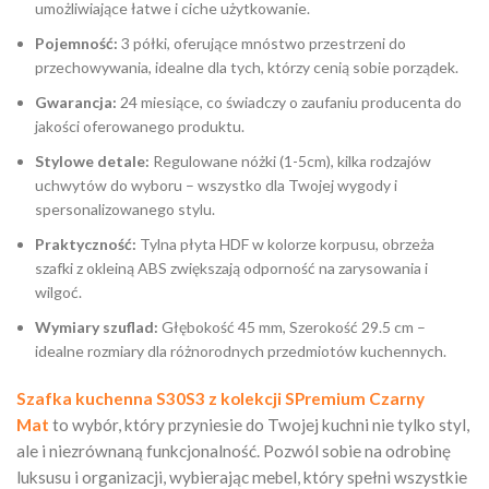
umożliwiające łatwe i ciche użytkowanie.
Pojemność:
3 półki, oferujące mnóstwo przestrzeni do
przechowywania, idealne dla tych, którzy cenią sobie porządek.
Gwarancja:
24 miesiące, co świadczy o zaufaniu producenta do
jakości oferowanego produktu.
Stylowe detale:
Regulowane nóżki (1-5cm), kilka rodzajów
uchwytów do wyboru – wszystko dla Twojej wygody i
spersonalizowanego stylu.
Praktyczność:
Tylna płyta HDF w kolorze korpusu, obrzeża
szafki z okleiną ABS zwiększają odporność na zarysowania i
wilgoć.
Wymiary szuflad:
Głębokość 45 mm, Szerokość 29.5 cm –
idealne rozmiary dla różnorodnych przedmiotów kuchennych.
Szafka kuchenna S30S3 z kolekcji SPremium Czarny
Mat
to wybór, który przyniesie do Twojej kuchni nie tylko styl,
ale i niezrównaną funkcjonalność. Pozwól sobie na odrobinę
luksusu i organizacji, wybierając mebel, który spełni wszystkie