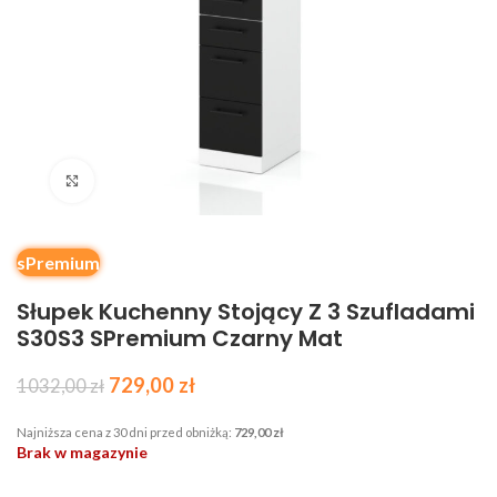
Kliknij, aby powiększyć
sPremium
Słupek Kuchenny Stojący Z 3 Szufladami
S30S3 SPremium Czarny Mat
729,00
zł
1032,00
zł
Najniższa cena z 30 dni przed obniżką:
729,00
zł
Brak w magazynie