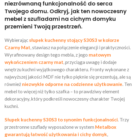
niezrównaną funkcjonalność do serca
Twojego domu. Odkryj, jak ten nowoczesny
mebel z szufladami na cichym domyku
przemieni Twoją przestrzeń.
Wybierając
słupek kuchenny stojący S30S3 w kolorze
Czarny Mat
, stawiasz na połączenie elegancji i praktyczności.
Wyrafinowany design tego mebla, z jego
matowym
wykończeniem czarny mat
, przyciąga uwagę i dodaje
wnętrzu kuchni wyjątkowego charakteru. Fronty wykonane z
najwyższej jakości MDF nie tylko pięknie się prezentują, ale są
również
niezwykle odporne na codzienne użytkowanie
. Ten
mebel to więcej niż tylko szafka – to prawdziwy element
dekoracyjny, który podkreśli nowoczesny charakter Twojej
kuchni.
Słupek kuchenny S30S3 to synonim funkcjonalności
. Trzy
przestronne szuflady wyposażone w system
Metalbox
gwarantują łatwość użytkowania i cichy domyk
,