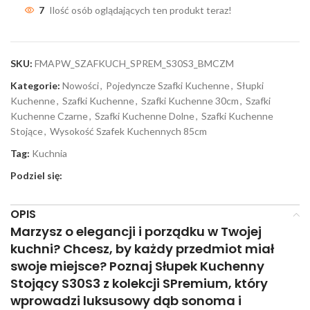
7
Ilość osób oglądających ten produkt teraz!
SKU:
FMAPW_SZAFKUCH_SPREM_S30S3_BMCZM
Kategorie:
Nowości
,
Pojedyncze Szafki Kuchenne
,
Słupki
Kuchenne
,
Szafki Kuchenne
,
Szafki Kuchenne 30cm
,
Szafki
Kuchenne Czarne
,
Szafki Kuchenne Dolne
,
Szafki Kuchenne
Stojące
,
Wysokość Szafek Kuchennych 85cm
Tag:
Kuchnia
Podziel się:
OPIS
Marzysz o elegancji i porządku w Twojej
kuchni? Chcesz, by każdy przedmiot miał
swoje miejsce? Poznaj Słupek Kuchenny
Stojący S30S3 z kolekcji SPremium, który
wprowadzi luksusowy dąb sonoma i