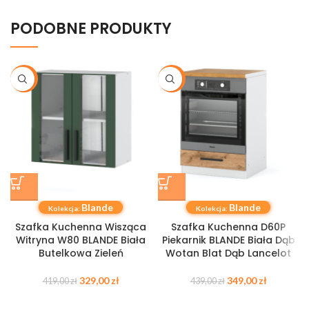
PODOBNE PRODUKTY
-21%
-21%
Blande
Blande
Kolekcja:
Kolekcja:
Szafka Kuchenna Wisząca
Szafka Kuchenna D60P
Witryna W80 BLANDE Biała
Piekarnik BLANDE Biała Dąb
Butelkowa Zieleń
Wotan Blat Dąb Lancelot
329,00
zł
349,00
zł
419,00
zł
439,00
zł