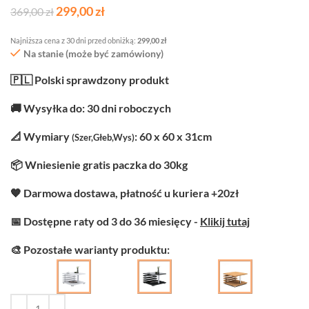
299,00
zł
369,00
zł
Najniższa cena z 30 dni przed obniżką:
299,00
zł
Na stanie (może być zamówiony)
🇵🇱 Polski sprawdzony produkt
🚚 Wysyłka do: 30 dni roboczych
📐 Wymiary
: 60 x 60 x 31cm
(Szer,Głeb,Wys)
📦 Wniesienie gratis paczka do 30kg
🧡 Darmowa dostawa, płatność u kuriera +20zł
📅 Dostępne raty od 3 do 36 miesięcy -
Klikij tutaj
🎨 Pozostałe warianty produktu: