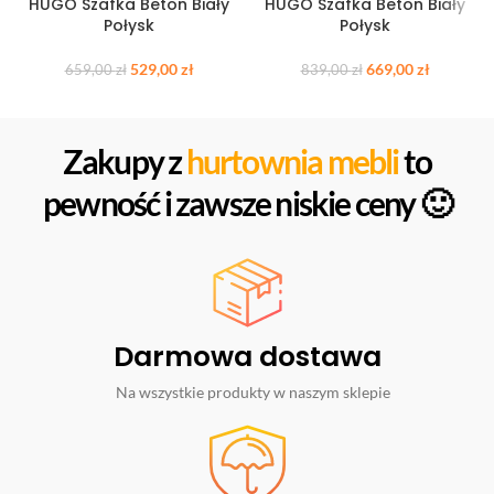
HUGO Szafka Beton Biały
HUGO Szafka Beton Biały
Połysk
Połysk
529,00
zł
669,00
zł
659,00
zł
839,00
zł
Zakupy z
hurtownia mebli
to
pewność i zawsze niskie ceny 🙂
Darmowa dostawa
Na wszystkie produkty w naszym sklepie