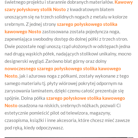
świetnego projektu i starannie dobranych materiałów.
Kawowy
szary połyskowy stolik Nosto
z kwadratowym blatem
unoszącym się na trzech solidnych nogach z metalu w kolorze
srebrnym. Z jednej strony
szarego połyskowego
stolika
kawowego Nosto
zastosowana została pojedyncza noga,
zapewniająca swobodny dostęp do dolnej półki z trzech stron.
Dwie pozostałe nogi unoszą rząd ułożonych w odstępach jedna
nad drugą wąskich półek, nadających stolikowi unikalny, mocno
designerski wygląd. Zarówno blat górny oraz dolny
nowoczesnego szarego połyskowego stolika kawowego
Nosto
, jak i ażurowa noga z półkami, zostały wykonane z tego
samego materiału tj. płyty wiórowej pokrytej odpornym na
zarysowania laminatem, dzięki czemu całość prezentuje się
spójnie. Dolna półka
szarego połyskowe
stolika kawowego
Nosto
osadzona na niskich, srebrnych nóżkach, pozwali Ci
estetycznie pomieścić pilot od telewizora, magazyny,
czasopisma, książki i inne akcesoria, które chcesz mieć zawsze
pod ręką, kiedy odpoczywasz.