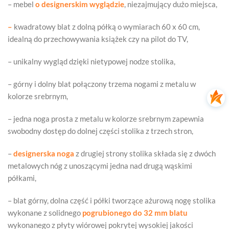
– mebel
o designerskim wyglądzie
, niezajmujący dużo miejsca,
–
kwadratowy blat z dolną półką o wymiarach 60 x 60 cm,
idealną do przechowywania książek czy na pilot do TV,
– unikalny wygląd dzięki nietypowej nodze stolika,
– górny i dolny blat połączony trzema nogami z metalu w
kolorze srebrnym,
– jedna noga prosta z metalu w kolorze srebrnym zapewnia
swobodny dostęp do dolnej części stolika z trzech stron,
–
designerska noga
z drugiej strony stolika składa się z dwóch
metalowych nóg z unoszącymi jedna nad drugą wąskimi
półkami,
– blat górny, dolna część i półki tworzące ażurową nogę stolika
wykonane z solidnego
pogrubionego do 32 mm blatu
wykonanego z płyty wiórowej pokrytej wysokiej jakości