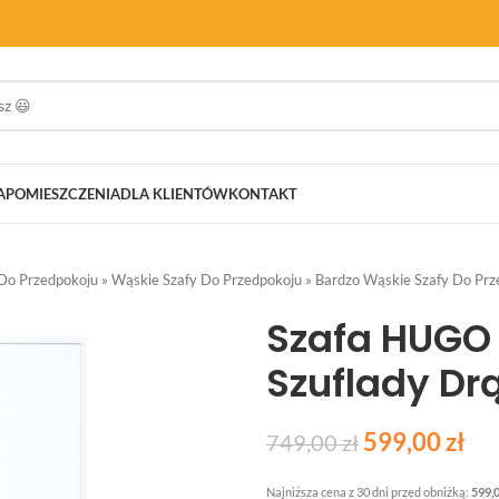
A
POMIESZCZENIA
DLA KLIENTÓW
KONTAKT
 Do Przedpokoju
»
Wąskie Szafy Do Przedpokoju
»
Bardzo Wąskie Szafy Do Prz
Szafa HUGO
Szuflady Dr
599,00
zł
749,00
zł
Najniższa cena z 30 dni przed obniżką:
599,