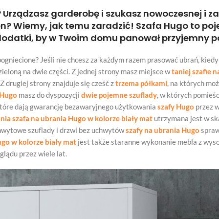
? Urządzasz garderobę i szukasz nowoczesnej i z
on? Wiemy, jak temu zaradzić! Szafa Hugo to po
 i dodatki, by w Twoim domu panował przyjemny p
 pogniecione? Jeśli nie chcesz za każdym razem prasować ubrań, kie
ieloną na dwie części. Z jednej strony masz miejsce w
taniej szafie 
 Z drugiej strony znajduje się cześć z
trzema półkami
, na których moż
i Hugo
masz do dyspozycji
dwie pojemne szuflady
, w których pomieści
które dają gwarancję bezawaryjnego użytkowania
szafy Hugo
przez w
nia szafa na ubrania Hugo w kolorze biały mat
utrzymana jest w ska
hwytowe szuflady i drzwi bez uchwytów
szafy na ubrania Hugo
spraw
ugo w kolorze biały mat
jest także staranne wykonanie mebla z wyso
lądu przez wiele lat.