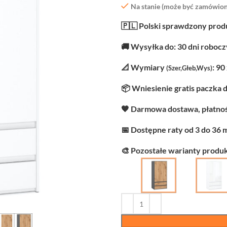
Na stanie (może być zamówion
🇵🇱 Polski sprawdzony prod
🚚 Wysyłka do: 30 dni roboc
📐 Wymiary
: 90
(Szer,Głeb,Wys)
📦 Wniesienie gratis paczka 
🧡 Darmowa dostawa, płatnoś
📅 Dostępne raty od 3 do 36 
🎨 Pozostałe warianty produk