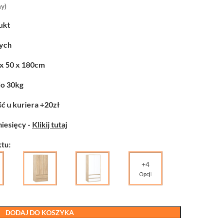
y)
ukt
zych
 x 50 x 180cm
do 30kg
ć u kuriera +20zł
miesięcy -
Klikij tutaj
tu:
+4
Opcji
DODAJ DO KOSZYKA