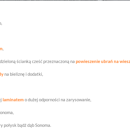
o,
im
,
dzieloną ścianką cześć przeznaczoną na
powieszenie ubrań na wies
dy
na bieliznę i dodatki,
ej
laminatem
o dużej odporności na zarysowanie,
Sonoma,
ały połysk bądź dąb Sonoma.