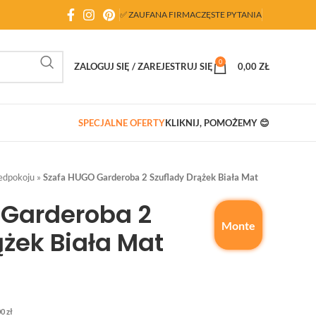
✅ ZAUFANA FIRMA
CZĘSTE PYTANIA
0
ZALOGUJ SIĘ / ZAREJESTRUJ SIĘ
0,00
ZŁ
SPECJALNE OFERTY
KLIKNIJ, POMOŻEMY 😊
edpokoju
»
Szafa HUGO Garderoba 2 Szuflady Drążek Biała Mat
 Garderoba 2
Monte
ążek Biała Mat
00
zł