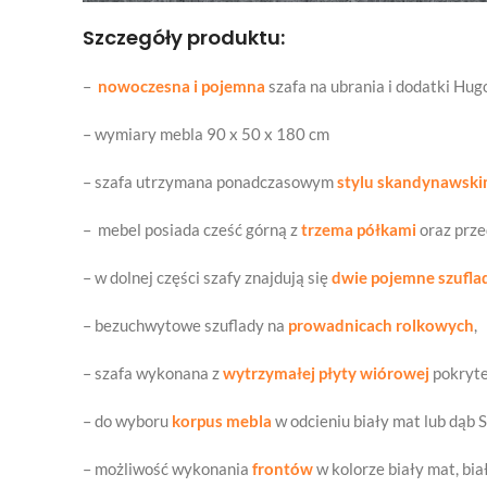
Szczegóły produktu:
–
nowoczesna i pojemna
szafa na ubrania i dodatki Hug
– wymiary mebla 90 x 50 x 180 cm
– szafa utrzymana ponadczasowym
stylu skandynawsk
– mebel posiada cześć górną z
trzema półkami
oraz prze
– w dolnej części szafy znajdują się
dwie pojemne szufla
– bezuchwytowe szuflady na
prowadnicach rolkowych
,
– szafa wykonana z
wytrzymałej płyty wiórowej
pokryt
– do wyboru
korpus mebla
w odcieniu biały mat lub dąb 
– możliwość wykonania
frontów
w kolorze biały mat, bi