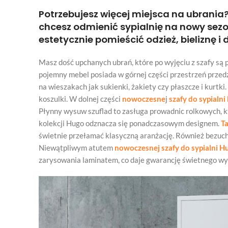
Potrzebujesz więcej miejsca na ubrania
chcesz odmienić sypialnię na nowy sez
estetycznie pomieścić odzież, bieliznę
Masz dość upchanych ubrań, które po wyjęciu z szafy są
pojemny mebel posiada w górnej części przestrzeń przedz
na wieszakach jak sukienki, żakiety czy płaszcze i kurtki.
koszulki. W dolnej części
nowoczesne
j
szafy do sypialn
Płynny wysuw szuflad to zasługa prowadnic rolkowych, 
kolekcji Hugo odznacza się ponadczasowym designem.
Ta
świetnie przełamać klasyczną aranżację. Również bezuc
Niewątpliwym atutem
nowoczesnej szafy do sypialni H
zarysowania laminatem, co daje gwarancję świetnego wyg