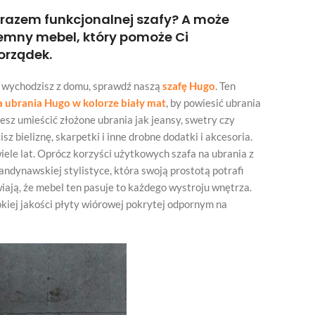
arazem funkcjonalnej szafy? A może
jemny mebel, który pomoże Ci
orządek.
dy wychodzisz z domu, sprawdź naszą
szafę Hugo
. Ten
na ubrania Hugo w kolorze biały mat
, by powiesić ubrania
esz umieścić złożone ubrania jak jeansy, swetry czy
sz bieliznę, skarpetki i inne drobne dodatki i akcesoria.
iele lat. Oprócz korzyści użytkowych szafa na ubrania z
ndynawskiej stylistyce, która swoją prostotą potrafi
iają, że mebel ten pasuje to każdego wystroju wnętrza.
kiej jakości płyty wiórowej pokrytej odpornym na