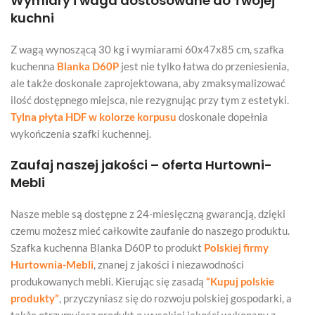
Wymiary i waga dostosowane do Twojej
kuchni
Z wagą wynoszącą 30 kg i wymiarami 60x47x85 cm, szafka
kuchenna
Blanka D60P
jest nie tylko łatwa do przeniesienia,
ale także doskonale zaprojektowana, aby zmaksymalizować
ilość dostępnego miejsca, nie rezygnując przy tym z estetyki.
Tylna płyta HDF w kolorze korpusu
doskonale dopełnia
wykończenia szafki kuchennej.
Zaufaj naszej jakości – oferta Hurtowni-
Mebli
Nasze meble są dostępne z 24-miesięczną gwarancją, dzięki
czemu możesz mieć całkowite zaufanie do naszego produktu.
Szafka kuchenna Blanka D60P to produkt
Polskiej firmy
Hurtownia-Mebli
, znanej z jakości i niezawodności
produkowanych mebli. Kierując się zasadą
“Kupuj polskie
produkty”
, przyczyniasz się do rozwoju polskiej gospodarki, a
także otrzymujesz produkt o wysokiej jakości wykonany z