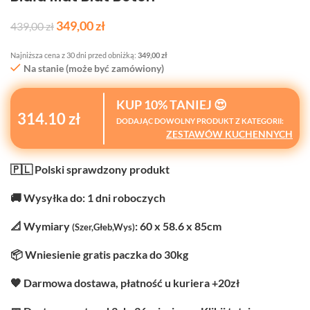
349,00
zł
439,00
zł
Najniższa cena z 30 dni przed obniżką:
349,00
zł
Na stanie (może być zamówiony)
KUP 10% TANIEJ 😍
314.10 zł
DODAJĄC DOWOLNY PRODUKT Z KATEGORII:
ZESTAWÓW KUCHENNYCH
🇵🇱 Polski sprawdzony produkt
🚚 Wysyłka do: 1 dni roboczych
📐 Wymiary
: 60 x 58.6 x 85cm
(Szer,Głeb,Wys)
📦 Wniesienie gratis paczka do 30kg
🧡 Darmowa dostawa, płatność u kuriera +20zł