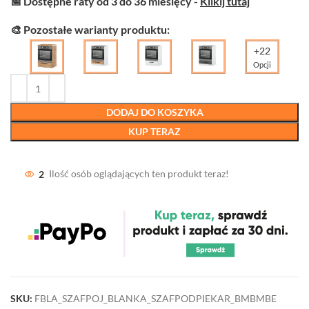
📅 Dostępne raty od 3 do 36 miesięcy -
Klikij tutaj
🎨 Pozostałe warianty produktu:
+22
Opcji
DODAJ DO KOSZYKA
KUP TERAZ
2
Ilość osób oglądających ten produkt teraz!
SKU:
FBLA_SZAFPOJ_BLANKA_SZAFPODPIEKAR_BMBMBE