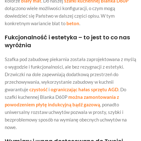
kolorze
biały mat
. Do naszej
szafki kuchennej Blanka D60P
dołączono wiele możliwości konfiguracji, o czym mogą
dowiedzieć się Państwo w dalszej części opisu. W tym
konkretnym wariancie blat to
beton
.
Fukcjonalność i estetyka – to jest to co nas
wyróżnia
Szafka pod zabudowę piekarnia została zaprojektowana z myślą
o wygodzie i funkcjonalności, ale bez rezygnacji z estetyki.
Drzwiczki na dole zapewniają dodatkową przestrzeń do
przechowywania, wykorzystanie zabudowy w kuchnii
gwarantuje
czystość
i
ograniczając hałas sprzętu AGD
. Do
szafki kuchennej Blanka D60P
można zamontowania z
powodzeniem płytę indukcyjną bądź gazową
, ponadto
uniwersalny rozstaw uchwytów pozwala w prosty, szybki i
bezproblemowy sposób na wymianę obecnych uchwytów na
nowe.