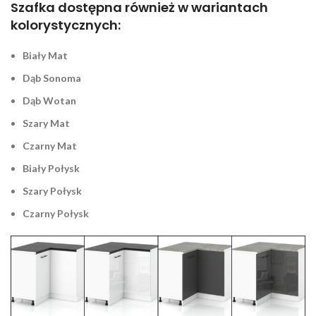
Szafka dostępna również w wariantach
kolorystycznych:
Biały Mat
Dąb Sonoma
Dąb Wotan
Szary Mat
Czarny Mat
Biały Połysk
Szary Połysk
Czarny Połysk