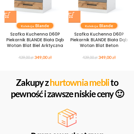
Blande
Blande
Kolekcja:
Kolekcja:
Szafka Kuchenna D60P
Szafka Kuchenna D60P
Piekarnik BLANDE Biała Dąb
Piekarnik BLANDE Biała Dąb
Wotan Blat Biel Arktyczna
Wotan Blat Beton
349,00
zł
349,00
zł
439,00
zł
439,00
zł
Zakupy z
hurtownia mebli
to
pewność i zawsze niskie ceny 🙂