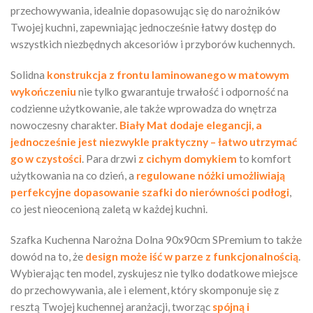
przechowywania, idealnie dopasowując się do narożników
Twojej kuchni, zapewniając jednocześnie łatwy dostęp do
wszystkich niezbędnych akcesoriów i przyborów kuchennych.
Solidna
konstrukcja z frontu laminowanego w matowym
wykończeniu
nie tylko gwarantuje trwałość i odporność na
codzienne użytkowanie, ale także wprowadza do wnętrza
nowoczesny charakter.
Biały Mat dodaje elegancji, a
jednocześnie jest niezwykle praktyczny – łatwo utrzymać
go w czystości
. Para drzwi
z cichym domykiem
to komfort
użytkowania na co dzień, a
regulowane nóżki umożliwiają
perfekcyjne dopasowanie szafki do nierówności podłogi
,
co jest nieocenioną zaletą w każdej kuchni.
Szafka Kuchenna Narożna Dolna 90x90cm SPremium to także
dowód na to, że
design może iść w parze z funkcjonalnością
.
Wybierając ten model, zyskujesz nie tylko dodatkowe miejsce
do przechowywania, ale i element, który skomponuje się z
resztą Twojej kuchennej aranżacji, tworząc
spójną i