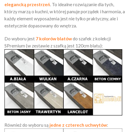
elegancką przestrzeń
. To idealne rozwiązanie dla tych,
którzy marzą o kuchni, w której panuje porządek i harmonia, a
każdy element wyposażenia jest nie tylko praktyczny, ale i
estetycznie dopasowany do wnętrza.
Do wyboru jest
7 kolorów blatów
do szafek z kolekcji
SPremium (w zestawie z szafką jest 120cm blatu):
Również do wyboru są
jedne z czterech uchwytów
: