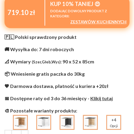
KUP 10% TANIEJ 😍
719.10 zł
DODAJĄC DOWOLNY PRODUKT Z
KATEGORII:
ZESTAWÓW KUCHENNYCH
🇵🇱 Polski sprawdzony produkt
🚚 Wysyłka do: 7 dni roboczych
📐 Wymiary
: 90 x 52 x 85cm
(Szer,Głeb,Wys)
📦 Wniesienie gratis paczka do 30kg
🧡 Darmowa dostawa, płatność u kuriera +20zł
📅 Dostępne raty od 3 do 36 miesięcy -
Klikij tutaj
🎨 Pozostałe warianty produktu:
+4
Opcji