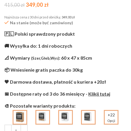
349,00
zł
415,00
zł
Najniższa cena z 30 dni przed obniżką:
349,00
zł
Na stanie (może być zamówiony)
🇵🇱 Polski sprawdzony produkt
🚚 Wysyłka do: 1 dni roboczych
📐 Wymiary
: 60 x 47 x 85cm
(Szer,Głeb,Wys)
📦 Wniesienie gratis paczka do 30kg
🧡 Darmowa dostawa, płatność u kuriera +20zł
📅 Dostępne raty od 3 do 36 miesięcy -
Klikij tutaj
🎨 Pozostałe warianty produktu:
+22
Opcji