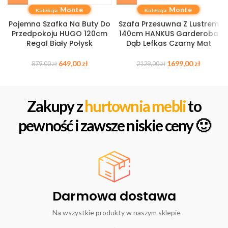
Monte
Monte
Kolekcja:
Kolekcja:
Pojemna Szafka Na Buty Do
Szafa Przesuwna Z Lustrem
Przedpokoju HUGO 120cm
140cm HANKUS Garderoba
Regał Biały Połysk
Dąb Lefkas Czarny Mat
649,00
zł
1699,00
zł
879,00
zł
2129,00
zł
Zakupy z
hurtownia mebli
to
pewność i zawsze niskie ceny 🙂
Darmowa dostawa
Na wszystkie produkty w naszym sklepie