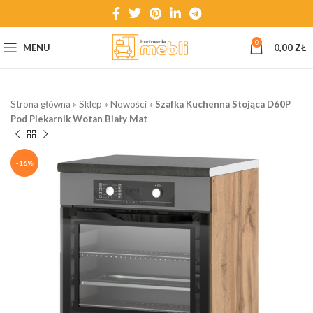
0
MENU
0,00
ZŁ
Strona główna
»
Sklep
»
Nowości
»
Szafka Kuchenna Stojąca D60P
Pod Piekarnik Wotan Biały Mat
-16%