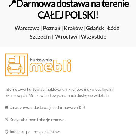
📍Darmowa dostawa na terenie
CAŁEJ POLSKI!
Warszawa
|
Poznań
|
Kraków
|
Gdańsk
|
Łódź
|
Szczecin
|
Wrocław
|
Wszystkie
Internetowa hurtownia meblowa dla klientów indywidualnych i
biznesowych. Meble w hurtowych cenach dostępne w detalu.
🚚 U nas zawsze dostawa jest darmowa za 0 zł.
🎁 Kody rabatowe i okazje cenowe.
😊 Infolinia i pomoc specjalistów.