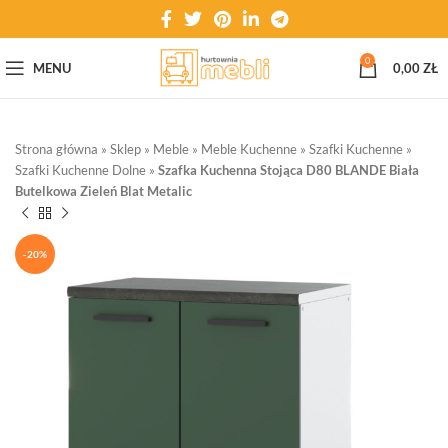
0
MENU
0,00
ZŁ
Strona główna
»
Sklep
»
Meble
»
Meble Kuchenne
»
Szafki Kuchenne
»
Szafki Kuchenne Dolne
»
Szafka Kuchenna Stojąca D80 BLANDE Biała
Butelkowa Zieleń Blat Metalic
-20%