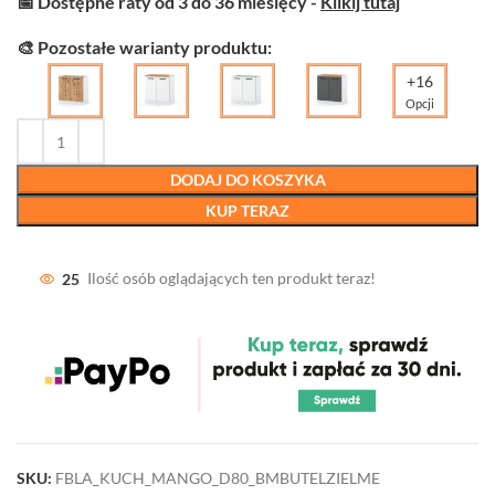
📅 Dostępne raty od 3 do 36 miesięcy -
Klikij tutaj
🎨 Pozostałe warianty produktu:
+16
Opcji
DODAJ DO KOSZYKA
KUP TERAZ
25
Ilość osób oglądających ten produkt teraz!
SKU:
FBLA_KUCH_MANGO_D80_BMBUTELZIELME