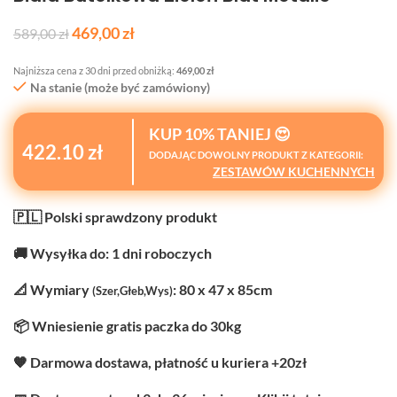
469,00
zł
589,00
zł
Najniższa cena z 30 dni przed obniżką:
469,00
zł
Na stanie (może być zamówiony)
KUP 10% TANIEJ 😍
422.10 zł
DODAJĄC DOWOLNY PRODUKT Z KATEGORII:
ZESTAWÓW KUCHENNYCH
🇵🇱 Polski sprawdzony produkt
🚚 Wysyłka do: 1 dni roboczych
📐 Wymiary
: 80 x 47 x 85cm
(Szer,Głeb,Wys)
📦 Wniesienie gratis paczka do 30kg
🧡 Darmowa dostawa, płatność u kuriera +20zł