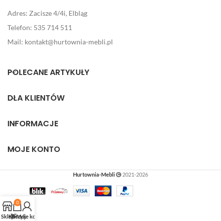
Adres: Zacisze 4/4i, Elbląg
Telefon: 535 714 511
Mail: kontakt@hurtownia-mebli.pl
POLECANE ARTYKUŁY
DLA KLIENTÓW
INFORMACJE
MOJE KONTO
Hurtownia-Mebli
2021-2026
0
Sklep
Koszyk
👋Moje konto