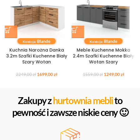
Blande
Blande
Kolekcja:
Kolekcja:
Kuchnia Narożna Danka
Meble Kuchenne Mokka
3.2m Szafki Kuchenne Biały
2.4m Szafki Kuchenne Biały
Szary Wotan
Wotan Szary
1699,00
zł
1249,00
zł
2249,00
zł
1559,00
zł
Zakupy z
hurtownia mebli
to
pewność i zawsze niskie ceny 🙂