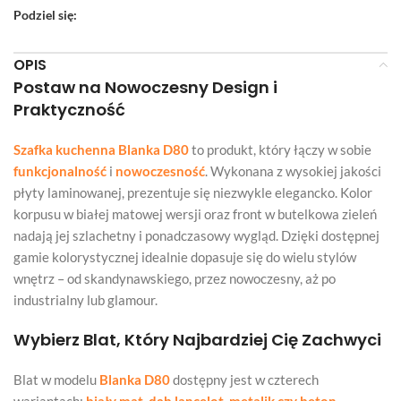
Podziel się:
OPIS
Postaw na Nowoczesny Design i
Praktyczność
Szafka kuchenna Blanka D80
to produkt, który łączy w sobie
funkcjonalność
i
nowoczesność
. Wykonana z wysokiej jakości
płyty laminowanej, prezentuje się niezwykle elegancko. Kolor
korpusu w białej matowej wersji oraz front w butelkowa zieleń
nadają jej szlachetny i ponadczasowy wygląd. Dzięki dostępnej
gamie kolorystycznej idealnie dopasuje się do wielu stylów
wnętrz – od skandynawskiego, przez nowoczesny, aż po
industrialny lub glamour.
Wybierz Blat, Który Najbardziej Cię Zachwyci
Blat w modelu
Blanka D80
dostępny jest w czterech
wariantach:
biały mat, dąb lancelot, metalik czy beton
.