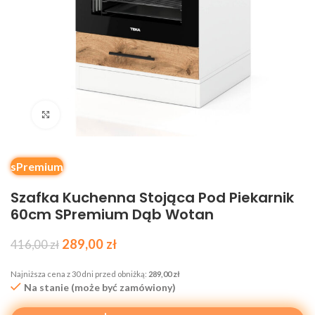
Kliknij, aby powiększyć
sPremium
Szafka Kuchenna Stojąca Pod Piekarnik
60cm SPremium Dąb Wotan
289,00
zł
416,00
zł
Najniższa cena z 30 dni przed obniżką:
289,00
zł
Na stanie (może być zamówiony)