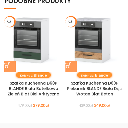
PODOBNE PRODUKTY
-21%
-21%
Blande
Blande
Kolekcja:
Kolekcja:
Szafka Kuchenna D60P
Szafka Kuchenna D60P
BLANDE Biała Butelkowa
Piekarnik BLANDE Biała Dąb
Zieleń Blat Biel Arktyczna
Wotan Blat Beton
379,00
zł
349,00
zł
479,00
zł
439,00
zł