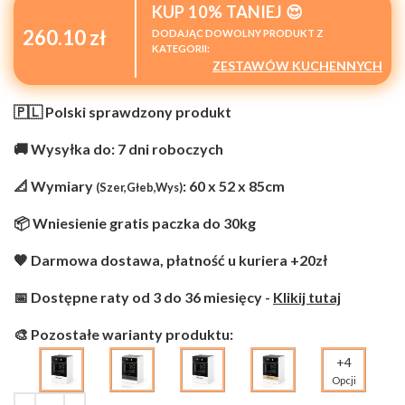
KUP 10% TANIEJ 😍
260.10 zł
DODAJĄC DOWOLNY PRODUKT Z
KATEGORII:
ZESTAWÓW KUCHENNYCH
🇵🇱 Polski sprawdzony produkt
🚚 Wysyłka do: 7 dni roboczych
📐 Wymiary
: 60 x 52 x 85cm
(Szer,Głeb,Wys)
📦 Wniesienie gratis paczka do 30kg
🧡 Darmowa dostawa, płatność u kuriera +20zł
📅 Dostępne raty od 3 do 36 miesięcy -
Klikij tutaj
🎨 Pozostałe warianty produktu:
+4
Opcji