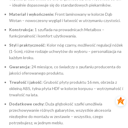
– idealnie dopasowuje się do standardowych piekarników.
Materiał i wykończenie:
Front laminowany w kolorze Dąb
Wotan – nowoczesny wygląd i łatwość w utrzymaniu czystości.
Konstrukcja:
1 szuflada na prowadnicach Metalbox –
funkcjonalność i komfort użytkowania.
Styl i praktyczność:
Kolor nóg czarny, możliwość regulacji nóżek
(1-5cm), różne rodzaje uchwytów do wyboru – personalizacja na
każdym kroku.
Gwarancja:
24 miesiące, co świadczy o zaufaniu producenta do
jakości oferowanego produktu.
Trwałość i jakość:
Grubość płyty produktu 16 mm, obrzeża z
okleiną ABS, tylna płyta HDF w kolorze korpusu – wytrzymałość i
trwałość na lata.
Dodatkowe cechy:
Duża głębokość szafki umożliwia
przechowywanie różnych gabarytów, wszystkie akcesoria
niezbędne do montażu w zestawie – wszystko, czego
potrzebujesz, w jednym meblu.