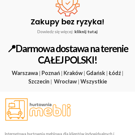
Zakupy bez ryzyka!
Dowiedz się więcej:
kliknij tutaj
📍Darmowa dostawa na terenie
CAŁEJ POLSKI!
Warszawa
|
Poznań
|
Kraków
|
Gdańsk
|
Łódź
|
Szczecin
|
Wrocław
|
Wszystkie
Internetowa hurtownia meblowa dla klientów indywidualnych i